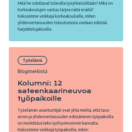
Mitä he odottavat tulevilta työyhteisöiltään? Mikä on
korkeakoulujen vastuu tarjoa näitä eväitä?
Kokosimme vinkkejä korkeakouluille, miten
yhdenvertaisuuden toteutumista voidaan edistää
harjoittelujaksoilla.
Työelämä
Blogimerkintä
Kolumni: 12
sateenkaarineuvoa
työpaikoille
Työelämän asiantuntijat ovat yhtä mieltä, että tasa-
arvon ja yhdenvertaisuuden edistäminen työpaikoilla
on merkittävä teko työhyvinvoinnin kannalta.
Kokosimme vinkkejä työpaikoille, miten