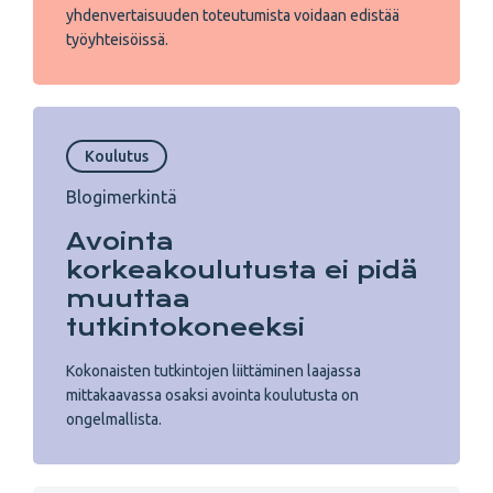
yhdenvertaisuuden toteutumista voidaan edistää
työyhteisöissä.
Koulutus
Blogimerkintä
Avointa
korkeakoulutusta ei pidä
muuttaa
tutkintokoneeksi
Kokonaisten tutkintojen liittäminen laajassa
mittakaavassa osaksi avointa koulutusta on
ongelmallista.