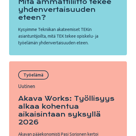
Mitä ammattiliitto tekee
yhdenvertaisuuden
eteen?
Kysyimme Tekniikan akateemiset TEKin
asiantuntijoilta, mitä TEK tekee opiskelu- ja
työelämän yhdenvertaisuuden eteen.
Työelämä
Uutinen
Akava Works: Työllisyys
alkaa kohentua
aikaisintaan syksyllä
2026
Akavan pääekonomisti Pasi Sorjonen kertoi