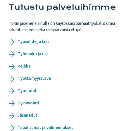
Tutustu palveluihimme
TEKin jäsenenä sinulla on käytössäsi parhaat työkalut urasi
rakentamiseen sekä rahanarvoisia etuja!
Työsuhde ja laki
Työnhaku ja ura
Palkka
Työttömyysturva
Työehdot
Hyvinvointi
Jäsenedut
Tapahtumat ja valmennukset