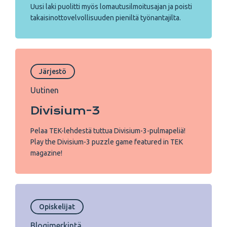
Uusi laki puolitti myös lomautusilmoitusajan ja poisti
takaisinottovelvollisuuden pieniltä työnantajilta.
Järjestö
Uutinen
Divisium-3
Pelaa TEK-lehdestä tuttua Divisium-3-pulmapeliä!
Play the Divisium-3 puzzle game featured in TEK
magazine!
Opiskelijat
Blogimerkintä