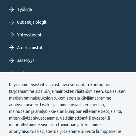
menu
Työkirja
FI
Uutiset ja blogit
Yhteystiedot
Aluetoimistot
Jäsenyys
Tietoa TEKistä
Käytämme evästeitä ja vastaavia seurantateknologioita
Extranet
tarjoamamme sisällön ja mainosten räätälöimiseen, sosiaalisen
median ominaisuuksien tukemiseen ja kävijämäärämme
analysoimiseen. Lisäksi jaamme sosiaalisen median,
mainosalan ja analytiikka-alan kumppaneillemme tietoja siitä,
miten käytät sivustoamme. Välttämättömillä evästeillä
mahdollistamme sivuston toiminnan ja keräämme
Secondary
anonymisoitua kävijätietoa, jota emme luovuta kumppaneille.
Liity jäseneksi