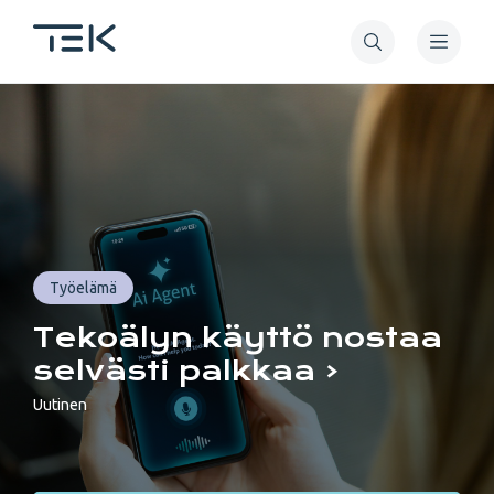
Hyppää
pääsisältöön
Tekniikan
akateemiset
TEK
Työelämä
Tekoälyn käyttö nostaa
selvästi palkkaa
Uutinen