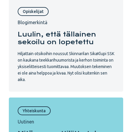
Opiskelijat
Blogimerkintä
Luulin, että tällainen
sekoilu on lopetettu
Hiljattain otsikoihin noussut Skinnarilan SikaKlupi SSK
on kaukana teekkarihuumorista ja kerhon toiminta on
yksiselitteisesti tuomittavaa. Muutoksen tekeminen
ei ole aina helppoa ja kivaa. Nyt olisi kuitenkin sen
aika.
Yhteiskunta
Uutinen