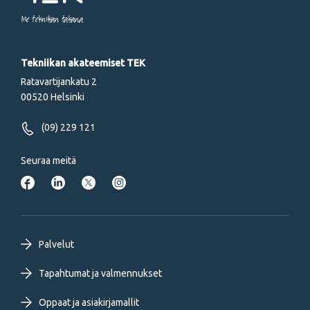
Me tekniikan takana
Tekniikan akateemiset TEK
Ratavartijankatu 2
00520 Helsinki
(09) 229 121
Seuraa meitä
Footer
Palvelut
primary
Tapahtumat ja valmennukset
Oppaat ja asiakirjamallit