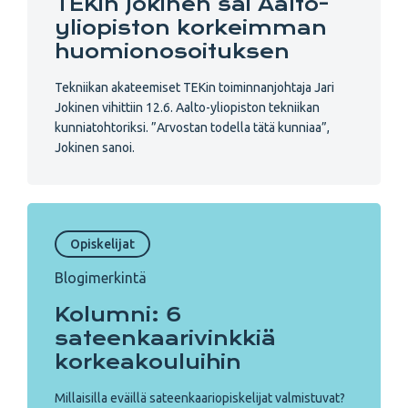
TEKin Jokinen sai Aalto-
yliopiston korkeimman
huomionosoituksen
Tekniikan akateemiset TEKin toiminnanjohtaja Jari
Jokinen vihittiin 12.6. Aalto-yliopiston tekniikan
kunniatohtoriksi. ”Arvostan todella tätä kunniaa”,
Jokinen sanoi.
Opiskelijat
Blogimerkintä
Kolumni: 6
sateenkaarivinkkiä
korkeakouluihin
Millaisilla eväillä sateenkaariopiskelijat valmistuvat?