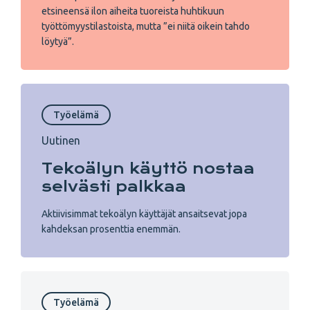
etsineensä ilon aiheita tuoreista huhtikuun
työttömyystilastoista, mutta ”ei niitä oikein tahdo
löytyä”.
Työelämä
Uutinen
Tekoälyn käyttö nostaa
selvästi palkkaa
Aktiivisimmat tekoälyn käyttäjät ansaitsevat jopa
kahdeksan prosenttia enemmän.
Työelämä