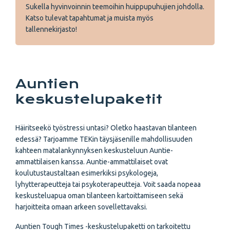
Sukella hyvinvoinnin teemoihin huippupuhujien johdolla.
Katso tulevat tapahtumat ja muista myös
tallennekirjasto!
Auntien
keskustelupaketit
Häiritseekö työstressi untasi? Oletko haastavan tilanteen
edessä? Tarjoamme TEKin täysjäsenille mahdollisuuden
kahteen matalankynnyksen keskusteluun Auntie-
ammattilaisen kanssa. Auntie-ammattilaiset ovat
koulutustaustaltaan esimerkiksi psykologeja,
lyhytterapeutteja tai psykoterapeutteja. Voit saada nopeaa
keskusteluapua oman tilanteen kartoittamiseen sekä
harjoitteita omaan arkeen sovellettavaksi.
Auntien Tough Times -keskustelupaketti on tarkoitettu