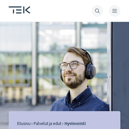
Hyppää
pääsisältöön
Murupolku
Etusivu
Palvelut ja edut
Hyvinvointi