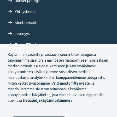
Uutiset ja blogit
Yhteystiedot
Aluetoimistot
Jäsenyys
Tietoa TEKistä
Käytämme evästeitä ja vastaavia seurantateknologioita
Extranet
tarjoamamme sisällön ja mainosten räätälöimiseen, sosiaalisen
median ominaisuuksien tukemiseen ja kävijämäärämme
analysoimiseen. Lisäksi jaamme sosiaalisen median,
mainosalan ja analytiikka-alan kumppaneillemme tietoja siitä,
miten käytät sivustoamme. Välttämättömillä evästeillä
mahdollistamme sivuston toiminnan ja keräämme
Secondary
anonymisoitua kävijätietoa, jota emme luovuta kumppaneille.
Liity jäseneksi
Lue lisää
tietosuojakäytännöstämme ›
menu