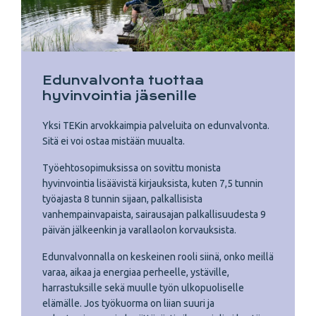
Edunvalvonta tuottaa
hyvinvointia jäsenille
Yksi TEKin arvokkaimpia palveluita on edunvalvonta.
Sitä ei voi ostaa mistään muualta.
Työehtosopimuksissa on sovittu monista
hyvinvointia lisäävistä kirjauksista, kuten 7,5 tunnin
työajasta 8 tunnin sijaan, palkallisista
vanhempainvapaista, sairausajan palkallisuudesta 9
päivän jälkeenkin ja varallaolon korvauksista.
Edunvalvonnalla on keskeinen rooli siinä, onko meillä
varaa, aikaa ja energiaa perheelle, ystäville,
harrastuksille sekä muulle työn ulkopuoliselle
elämälle. Jos työkuorma on liian suuri ja