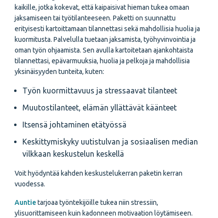
kaikille, jotka kokevat, että kaipaisivat hieman tukea omaan
jaksamiseen tai työtilanteeseen. Paketti on suunnattu
erityisesti kartoittamaan tilannettasi sekä mahdollisia huolia ja
kuormitusta. Palvelulla tuetaan jaksamista, työhyvinvointia ja
oman työn ohjaamista. Sen avulla kartoitetaan ajankohtaista
tilannettasi, epävarmuuksia, huolia ja pelkoja ja mahdollisia
yksinäisyyden tunteita, kuten:
Työn kuormittavuus ja stressaavat tilanteet
Muutostilanteet, elämän yllättävät käänteet
Itsensä johtaminen etätyössä
Keskittymiskyky uutistulvan ja sosiaalisen median
vilkkaan keskustelun keskellä
Voit hyödyntää kahden keskustelukerran paketin kerran
vuodessa.
Auntie
tarjoaa työntekijöille tukea niin stressiin,
ylisuorittamiseen kuin kadonneen motivaation löytämiseen.