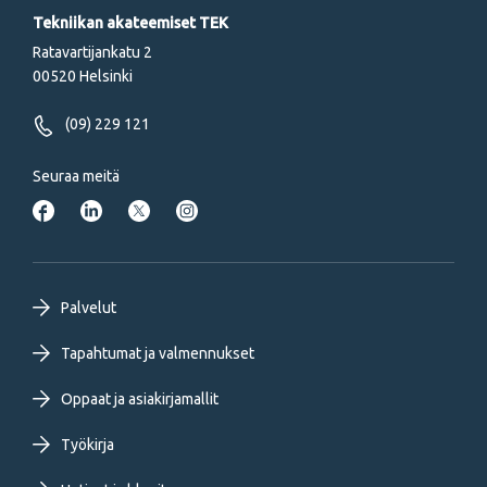
Tekniikan akateemiset TEK
Ratavartijankatu 2
00520 Helsinki
(09) 229 121
Seuraa meitä
Footer
Palvelut
primary
Tapahtumat ja valmennukset
Oppaat ja asiakirjamallit
menu
Työkirja
FI