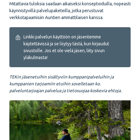
Mitattavia tuloksia saadaan aikaiseksi konseptoiduilla, nopeasti
käynnistyvillä palvelupaketeilla, jotka perustuvat
verkkotapaamisiin Auntien ammattilaisen kanssa.
Linkki palvelun käyttöön on jäsentemme
käytettävissä ja se löytyy tästä, kun kirjaudut
sivustolle. Jos et ole vielä jäsen, liity sivun
yläkulmasta!
TEKin jäsenetuihin sisältyviin kumppanipalveluihin ja
kumppanien tarjoamiin etuihin sovelletaan ko.
palveluntarjoajan palvelua ja tietosuojaa koskevia ehtoja.