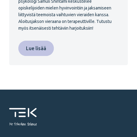
psykologi Samuli Shintami keskustelee
opiskelijoiden mielen hyvinvointiin ja jaksamiseen
liittyvistä teemoista vaihtuvien vieraiden kanssa.
Aloitusjakson vieraana on terapeuttiville. Tutustu
myös itsenäisesti tehtäviin harjoituksiin!
Lue lisää
Me tekniikan takana