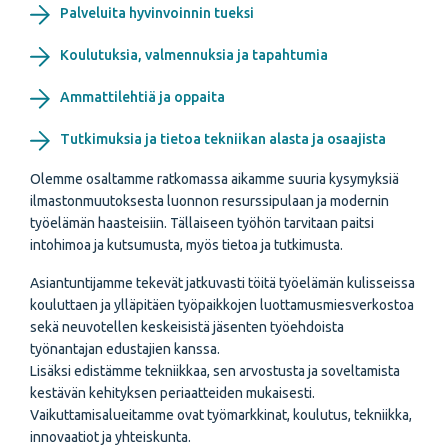
Palveluita hyvinvoinnin tueksi
Koulutuksia, valmennuksia ja tapahtumia
Ammattilehtiä ja oppaita
Tutkimuksia ja tietoa tekniikan alasta ja osaajista
Olemme osaltamme ratkomassa aikamme suuria kysymyksiä
ilmastonmuutoksesta luonnon resurssipulaan ja modernin
työelämän haasteisiin. Tällaiseen työhön tarvitaan paitsi
intohimoa ja kutsumusta, myös tietoa ja tutkimusta.
Asiantuntijamme tekevät jatkuvasti töitä työelämän kulisseissa
kouluttaen ja ylläpitäen työpaikkojen luottamusmiesverkostoa
sekä neuvotellen keskeisistä jäsenten työehdoista
työnantajan edustajien kanssa.
Lisäksi edistämme tekniikkaa, sen arvostusta ja soveltamista
kestävän kehityksen periaatteiden mukaisesti.
Vaikuttamisalueitamme ovat työmarkkinat, koulutus, tekniikka,
innovaatiot ja yhteiskunta.