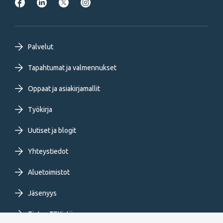
Footer
Palvelut
primary
Tapahtumat ja valmennukset
Oppaat ja asiakirjamallit
menu
Työkirja
FI
Uutiset ja blogit
Yhteystiedot
Aluetoimistot
Jäsenyys
Tietoa TEKistä