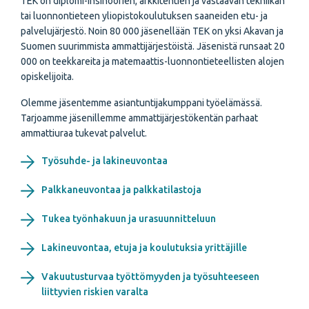
TEK on diplomi-insinöörien, arkkitehtien ja vastaavan tekniikan
tai luonnontieteen yliopistokoulutuksen saaneiden etu- ja
palvelujärjestö. Noin 80 000 jäsenellään TEK on yksi Akavan ja
Suomen suurimmista ammattijärjestöistä. Jäsenistä runsaat 20
000 on teekkareita ja matemaattis-luonnontieteellisten alojen
opiskelijoita.
Olemme jäsentemme asiantuntijakumppani työelämässä.
Tarjoamme jäsenillemme ammattijärjestökentän parhaat
ammattiuraa tukevat palvelut.
Työsuhde- ja lakineuvontaa
Palkkaneuvontaa ja palkkatilastoja
Tukea työnhakuun ja urasuunnitteluun
Lakineuvontaa, etuja ja koulutuksia yrittäjille
Vakuutusturvaa työttömyyden ja työsuhteeseen
liittyvien riskien varalta