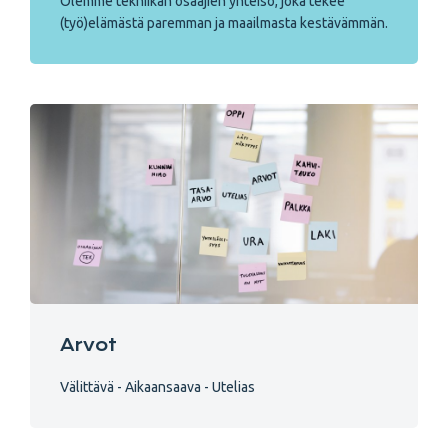
Olemme tekniikan osaajien yhteisö, joka tekee
(työ)elämästä paremman ja maailmasta kestävämmän.
Arvot
Välittävä - Aikaansaava - Utelias