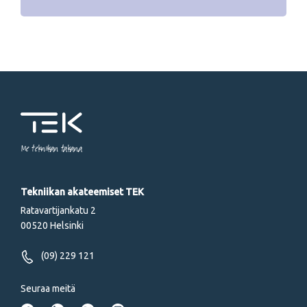
Me tekniikan takana
Tekniikan akateemiset TEK
Ratavartijankatu 2
00520 Helsinki
(09) 229 121
Seuraa meitä