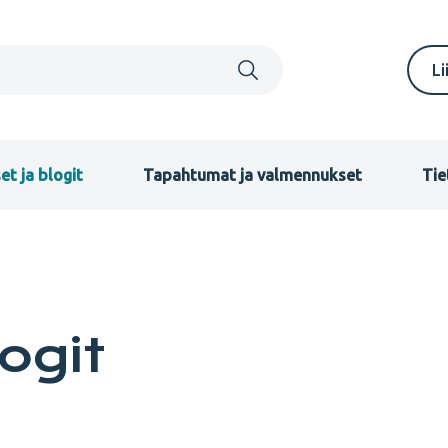
S
Li
m
F
et ja blogit
Tapahtumat ja valmennukset
Tie
logit