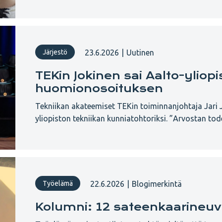
23.6.2026
|
Uutinen
Järjestö
TEKin Jokinen sai Aalto-ylio
huomionosoituksen
Tekniikan akateemiset TEKin toiminnanjohtaja Jari Jo
yliopiston tekniikan kunniatohtoriksi. ”Arvostan tod
22.6.2026
|
Blogimerkintä
Työelämä
Kolumni: 12 sateenkaarineuvo