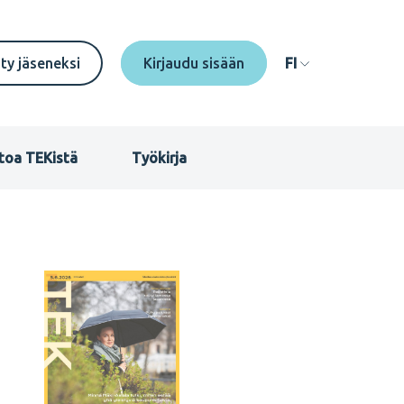
econdary
ity jäseneksi
FI
enu
I
toa TEKistä
Työkirja