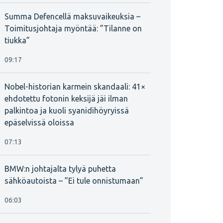
Summa Defencellä maksuvaikeuksia –
Toimitusjohtaja myöntää: ”Tilanne on
tiukka”
09:17
Nobel-historian karmein skandaali: 41×
ehdotettu fotonin keksijä jäi ilman
palkintoa ja kuoli syanidihöyryissä
epäselvissä oloissa
07:13
BMW:n johtajalta tylyä puhetta
sähköautoista – ”Ei tule onnistumaan”
06:03