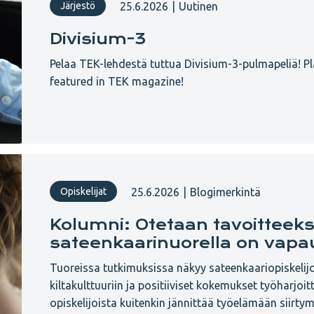
25.6.2026
|
Uutinen
Järjestö
Divisium-3
Pelaa TEK-lehdestä tuttua Divisium-3-pulmapeliä! P
featured in TEK magazine!
25.6.2026
|
Blogimerkintä
Opiskelijat
Kolumni: Otetaan tavoitteeksi
sateenkaarinuorella on vapa
Tuoreissa tutkimuksissa näkyy sateenkaariopiskeli
kiltakulttuuriin ja positiiviset kokemukset työharjoit
opiskelijoista kuitenkin jännittää työelämään siirtym