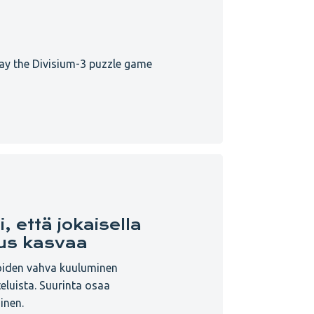
lay the Divisium-3 puzzle game
, että jokaisella
us kasvaa
joiden vahva kuuluminen
teluista. Suurinta osaa
inen.