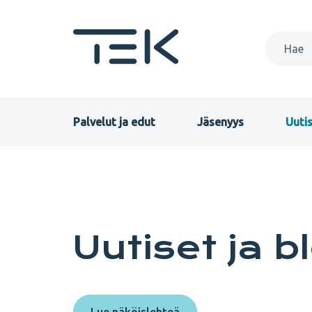
Hyppää
pääsisältöön
Primary
Palvelut ja edut
Jäsenyys
Uutis
menu
Uutiset
FI
ja
blogit
Uutiset ja b
Lue näköislehteä