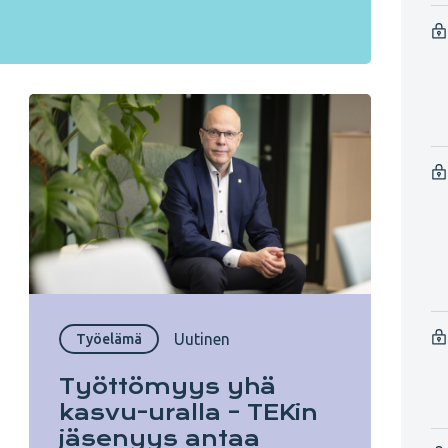
Uutinen
Työelämä
Työttömyys yhä
kasvu-uralla – TEKin
jäsenyys antaa