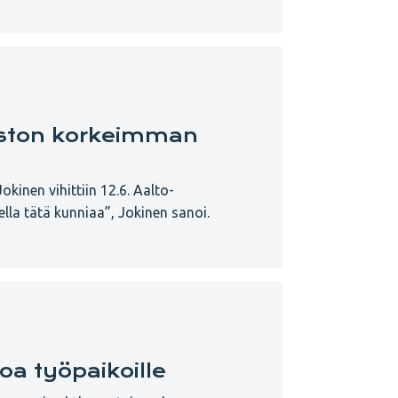
piston korkeimman
kinen vihittiin 12.6. Aalto-
ella tätä kunniaa”, Jokinen sanoi.
a työpaikoille