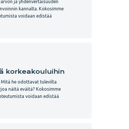
a-arvon ja yhdenvertaisuuden
vinvoinnin kannalta. Kokosimme
eutumista voidaan edistää
ä korkeakouluihin
? Mitä he odottavat tulevilta
rjoa näitä eväitä? Kokosimme
toteutumista voidaan edistää