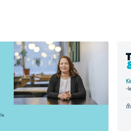
-l
la.