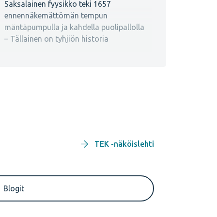
Saksalainen fyysikko teki 1657
ennennäkemättömän tempun
mäntäpumpulla ja kahdella puolipallolla
– Tällainen on tyhjiön historia
04:03
TM: Erikoinen Suomessa käytetty
asfaltti tuhoaa autojen moottoreita –
Ongelma jatkuu vielä vuosia
8.8.
18:03
TEK -näköislehti
Pelätty tulivuori heräsi lähes sadan
vuoden hiljaiselon jälkeen – Tappoi 30
000 ihmistä minuuteissa vuonna 1902
Blogit
8.8.
16:45