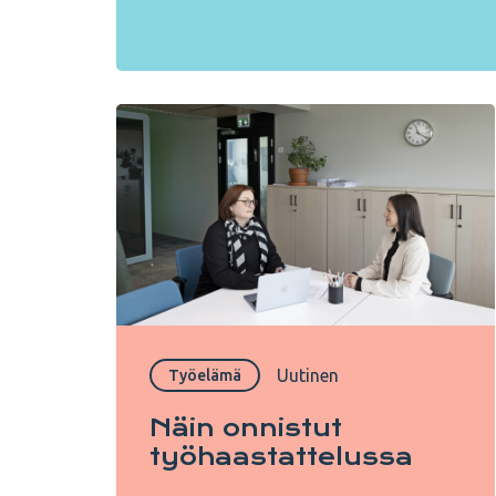
Uutinen
Työelämä
Näin onnistut
työhaastattelussa