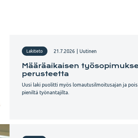
21.7.2026
|
Uutinen
Lakitieto
Määräaikaisen työsopimuksen
perusteetta
Uusi laki puolitti myös lomautusilmoitusajan ja pois
pieniltä työnantajilta.