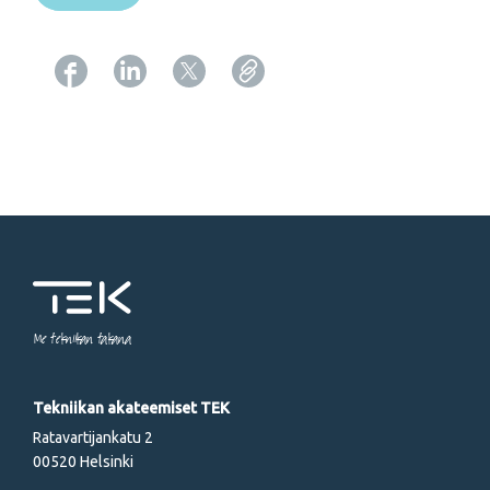
Copy URL from below
Me tekniikan takana
Tekniikan akateemiset TEK
Ratavartijankatu 2
00520 Helsinki