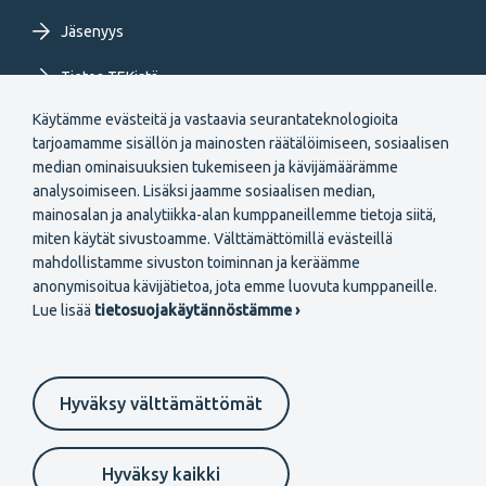
Jäsenyys
Tietoa TEKistä
Käytämme evästeitä ja vastaavia seurantateknologioita
Extranet
tarjoamamme sisällön ja mainosten räätälöimiseen, sosiaalisen
median ominaisuuksien tukemiseen ja kävijämäärämme
analysoimiseen. Lisäksi jaamme sosiaalisen median,
mainosalan ja analytiikka-alan kumppaneillemme tietoja siitä,
miten käytät sivustoamme. Välttämättömillä evästeillä
mahdollistamme sivuston toiminnan ja keräämme
Secondary
anonymisoitua kävijätietoa, jota emme luovuta kumppaneille.
Liity jäseneksi
Lue lisää
tietosuojakäytännöstämme ›
menu
FI
Hyväksy välttämättömät
Suomeksi
In English
På svenska
Footer
Evästeasetukset
Tietosuojaselosteet
Anna palautetta
Hyväksy kaikki
Ilmoituskanava