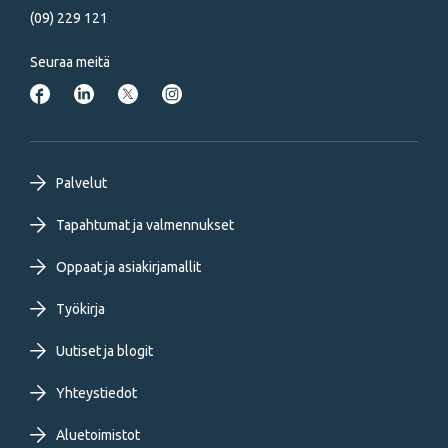
(09) 229 121
Seuraa meitä
Footer
Palvelut
primary
Tapahtumat ja valmennukset
Oppaat ja asiakirjamallit
menu
Työkirja
FI
Uutiset ja blogit
Yhteystiedot
Aluetoimistot