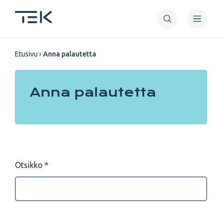
Hyppää
pääsisältöön
Murupolku
Etusivu
Anna palautetta
Anna palautetta
Otsikko