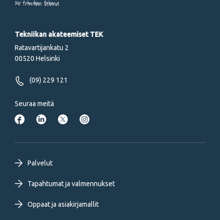
Me tekniikan takana
Tekniikan akateemiset TEK
Ratavartijankatu 2
00520 Helsinki
(09) 229 121
Seuraa meitä
Footer
Palvelut
primary
Tapahtumat ja valmennukset
Oppaat ja asiakirjamallit
menu