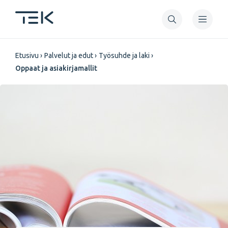
Hyppää
pääsisältöön
Murupolku
Etusivu
Palvelut ja edut
Työsuhde ja laki
Oppaat ja asiakirjamallit