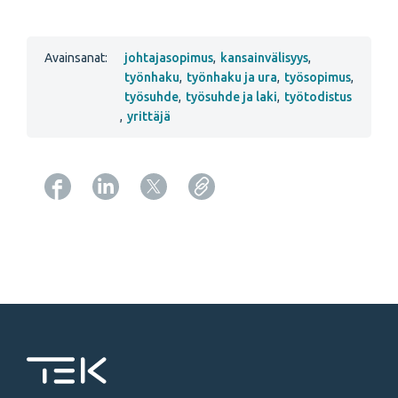
Avainsanat:
johtajasopimus
,
kansainvälisyys
,
työnhaku
,
työnhaku ja ura
,
työsopimus
,
työsuhde
,
työsuhde ja laki
,
työtodistus
,
yrittäjä
Copy URL from below