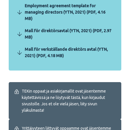
Employment agreement template for
managing directors (YTN, 2021) (PDF, 4.16
MB)
Mall för direktörsavtal (YTN, 2021) (PDF, 2.97
MB)
Mall för verkställande direktörs avtal (YTN,
2021) (PDF, 4.18 MB)
TEKin oppaat ja asiakirjamallit ovat jäsentemme
käytettävissä ja ne löytyvät tästä, kun kirjaudut
sivustolle. Jos et ole vielä jäsen, liity sivun
yläkulmasta!
Yrittäjyyteen liittyvät oppaamme ovat jäsentemme