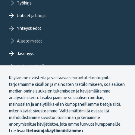
Työkirja
FI
Uutiset ja blogit
Yhteystiedot
Aluetoimistot
Jäsenyys
Tietoa TEKistä
Käytämme evästeitä ja vastaavia seurantateknologioita
Extranet
tarjoamamme sisällön ja mainosten räätälöimiseen, sosiaalisen
median ominaisuuksien tukemiseen ja kävijämäärämme
analysoimiseen. Lisäksi jaamme sosiaalisen median,
mainosalan ja analytiikka-alan kumppaneillemme tietoja siitä,
miten käytät sivustoamme. Välttämättömillä evästeillä
mahdollistamme sivuston toiminnan ja keräämme
Secondary
anonymisoitua kävijätietoa, jota emme luovuta kumppaneille.
Liity jäseneksi
Lue lisää
tietosuojakäytännöstämme ›