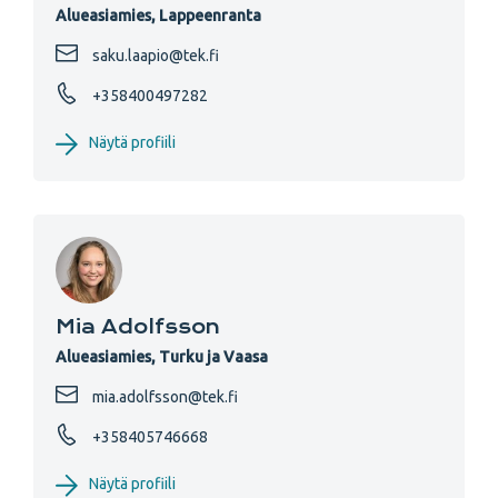
Alueasiamies, Lappeenranta
saku.laapio@tek.fi
+358400497282
Näytä profiili
Mia Adolfsson
Alueasiamies, Turku ja Vaasa
mia.adolfsson@tek.fi
+358405746668
Näytä profiili