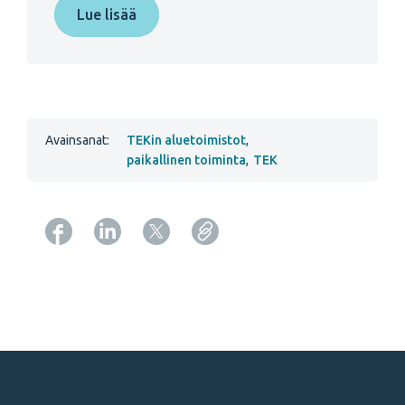
Lue lisää
Avainsanat:
TEKin aluetoimistot
,
paikallinen toiminta
,
TEK
Copy URL from below