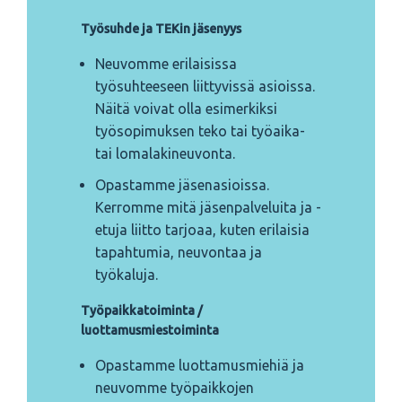
Työsuhde ja TEKin jäsenyys
Neuvomme erilaisissa
työsuhteeseen liittyvissä asioissa.
Näitä voivat olla esimerkiksi
työsopimuksen teko tai työaika-
tai lomalakineuvonta.
Opastamme jäsenasioissa.
Kerromme mitä jäsenpalveluita ja -
etuja liitto tarjoaa, kuten erilaisia
tapahtumia, neuvontaa ja
työkaluja.
Työpaikkatoiminta /
luottamusmiestoiminta
Opastamme luottamusmiehiä ja
neuvomme työpaikkojen