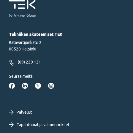
Me tekniikan takana
Tekniikan akateemiset TEK
Ratavartijankatu 2
00520 Helsinki
(09) 229 121
Seuraa meitä
Footer
Palvelut
primary
Tapahtumat ja valmennukset