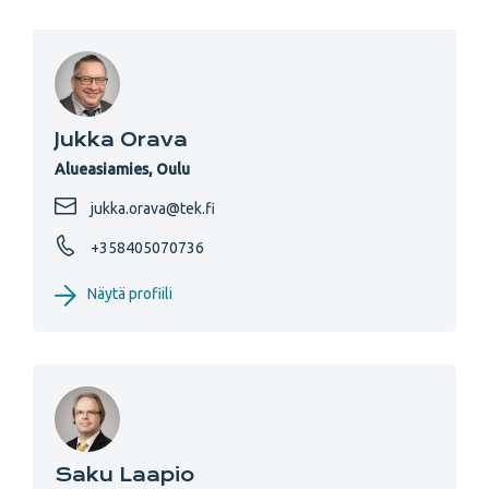
Jukka Orava
Alueasiamies, Oulu
jukka.orava@tek.fi
+358405070736
Näytä profiili
Saku Laapio