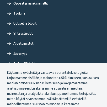
Oppaat ja asiakirjamallit
menu
Työkirja
FI
Uutiset ja blogit
Yhteystiedot
Aluetoimistot
Jäsenyys
Tietoa TEKistä
Käytämme evästeitä ja vastaavia seurantateknologioita
Extranet
tarjoamamme sisällön ja mainosten räätälöimiseen, sosiaalisen
median ominaisuuksien tukemiseen ja kävijämäärämme
analysoimiseen. Lisäksi jaamme sosiaalisen median,
mainosalan ja analytiikka-alan kumppaneillemme tietoja siitä,
miten käytät sivustoamme. Välttämättömillä evästeillä
mahdollistamme sivuston toiminnan ja keräämme