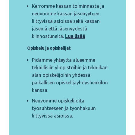
Kerromme kassan toiminnasta ja
neuvomme kassan jäsenyyteen
liittyvissä asioissa sekä kassan
jäseniä että jäsenyydestä
kiinnostuneita.
Lue lisää
Opiskelu ja opiskelijat
Pidämme yhteyttä alueemme
teknillisiin yliopistoihin ja tekniikan
alan opiskelijoihin yhdessä
paikallisen opiskelijayhdyshenkilön
kanssa.
Neuvomme opiskelijoita
työsuhteeseen ja työnhakuun
liittyvissä asioissa.