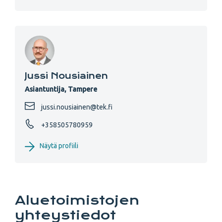
Jussi Nousiainen
Asiantuntija, Tampere
jussi.nousiainen@tek.fi
+358505780959
Näytä profiili
Aluetoimistojen
yhteystiedot