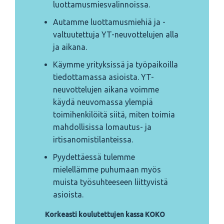
luottamusmiesvalinnoissa.
Autamme luottamusmiehiä ja -
valtuutettuja YT-neuvottelujen alla
ja aikana.
Käymme yrityksissä ja työpaikoilla
tiedottamassa asioista. YT-
neuvottelujen aikana voimme
käydä neuvomassa ylempiä
toimihenkilöitä siitä, miten toimia
mahdollisissa lomautus- ja
irtisanomistilanteissa.
Pyydettäessä tulemme
mielellämme puhumaan myös
muista työsuhteeseen liittyvistä
asioista.
Korkeasti koulutettujen kassa KOKO