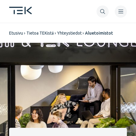
Hyppää
pääsisältöön
Murupolku
Etusivu
Tietoa TEKistä
Yhteystiedot
Aluetoimistot