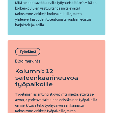
Mitä he odottavat tulevilta työyhteisöiltään? Mikä on
korkeakoulujen vastuu tarjoa näitä eväitä?
Kokosimme vinkkejä korkeakouluille, miten
yhdenvertaisuuden toteutumista voidaan edistää
harjoittelujaksoilla.
Työelämä
Blogimerkintä
Kolumni: 12
sateenkaarineuvoa
työpaikoille
Työelämän asiantuntijat ovat yhtä mieltä, että tasa-
arvon ja yhdenvertaisuuden edistäminen työpaikoilla
on merkittävä teko työhyvinvoinnin kannalta.
Kokosimme vinkkejä työpaikoille, miten