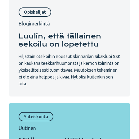
Opiskelijat
Blogimerkintä
Luulin, että tällainen
sekoilu on lopetettu
Hiljattain otsikoihin noussut Skinnarilan SikaKlupi SSK
on kaukana teekkarihuumorista ja kerhon toiminta on
yksiselitteisesti tuomittavaa. Muutoksen tekeminen
ei ole aina helppoa ja kivaa. Nyt olisi kuitenkin sen
aika.
Yhteiskunta
Uutinen