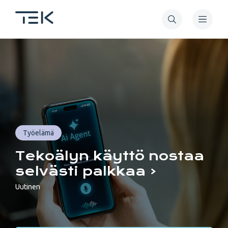
Hyppää
pääsisältöön
Tekniikan
akateemiset
TEK
Työelämä
Tekoälyn käyttö nostaa
selvästi palkkaa
Uutinen