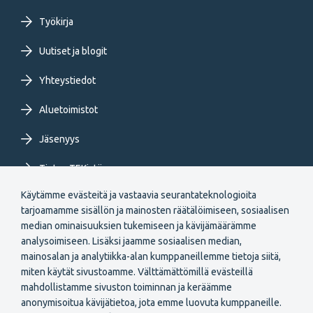
menu
Työkirja
FI
Uutiset ja blogit
Yhteystiedot
Aluetoimistot
Jäsenyys
Tietoa TEKistä
Käytämme evästeitä ja vastaavia seurantateknologioita
Extranet
tarjoamamme sisällön ja mainosten räätälöimiseen, sosiaalisen
median ominaisuuksien tukemiseen ja kävijämäärämme
analysoimiseen. Lisäksi jaamme sosiaalisen median,
mainosalan ja analytiikka-alan kumppaneillemme tietoja siitä,
miten käytät sivustoamme. Välttämättömillä evästeillä
mahdollistamme sivuston toiminnan ja keräämme
Secondary
anonymisoitua kävijätietoa, jota emme luovuta kumppaneille.
Liity jäseneksi