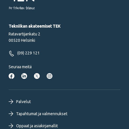
Me tekniikan takana
Tekniikan akateemiset TEK
Ratavartijankatu 2
00520 Helsinki
(09) 229 121
Seuraa meitä
Footer
Palvelut
primary
Tapahtumat ja valmennukset
Oppaat ja asiakirjamallit