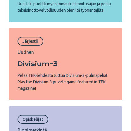
Uusi laki puolitti myös lomautusilmoitusajan ja poisti
takaisinottovelvollisuuden pieniltä työnantajilta.
Järjestö
Uutinen
Divisium-3
Pelaa TEK-lehdestä tuttua Divisium-3-pulmapeliä!
Play the Divisium-3 puzzle game featured in TEK
magazine!
Opiskelijat
Blogimerkintä