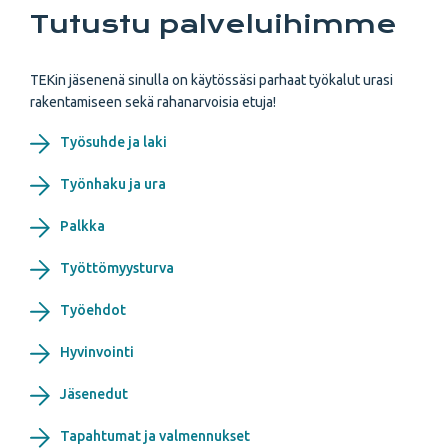
Tutustu palveluihimme
TEKin jäsenenä sinulla on käytössäsi parhaat työkalut urasi
rakentamiseen sekä rahanarvoisia etuja!
Työsuhde ja laki
Työnhaku ja ura
Palkka
Työttömyysturva
Työehdot
Hyvinvointi
Jäsenedut
Tapahtumat ja valmennukset