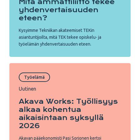
Mitä ammattiliitto tekee
yhdenvertaisuuden
eteen?
Kysyimme Tekniikan akateemiset TEKin
asiantuntijoilta, mitä TEK tekee opiskelu- ja
työelämän yhdenvertaisuuden eteen.
Työelämä
Uutinen
Akava Works: Työllisyys
alkaa kohentua
aikaisintaan syksyllä
2026
Akavan pääekonomisti Pasi Sorjonen kertoi