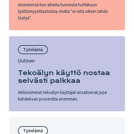
etsineensä ilon aiheita tuoreista huhtikuun
työttömyystilastoista, mutta ”ei niitä oikein tahdo
löytyä”.
Työelämä
Uutinen
Tekoälyn käyttö nostaa
selvästi palkkaa
Aktiivisimmat tekoälyn käyttäjät ansaitsevat jopa
kahdeksan prosenttia enemmän.
Työelämä