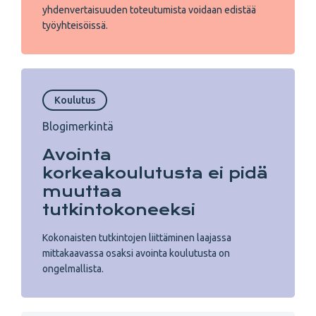
yhdenvertaisuuden toteutumista voidaan edistää
työyhteisöissä.
Koulutus
Blogimerkintä
Avointa
korkeakoulutusta ei pidä
muuttaa
tutkintokoneeksi
Kokonaisten tutkintojen liittäminen laajassa
mittakaavassa osaksi avointa koulutusta on
ongelmallista.