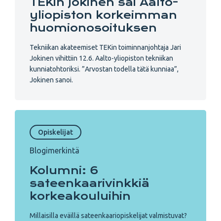
TEKin Jokinen sai Aalto-
yliopiston korkeimman
huomionosoituksen
Tekniikan akateemiset TEKin toiminnanjohtaja Jari
Jokinen vihittiin 12.6. Aalto-yliopiston tekniikan
kunniatohtoriksi. ”Arvostan todella tätä kunniaa”,
Jokinen sanoi.
Opiskelijat
Blogimerkintä
Kolumni: 6
sateenkaarivinkkiä
korkeakouluihin
Millaisilla eväillä sateenkaariopiskelijat valmistuvat?