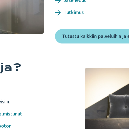
Jäsenedut
Tutkimus
Tutustu kaikkiin palveluihin ja 
ija?
siin.
almistunut
yötön