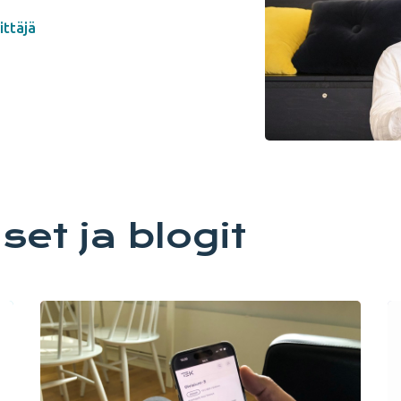
ittäjä
et ja blogit