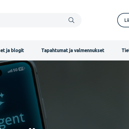
S
Li
m
F
et ja blogit
Tapahtumat ja valmennukset
Tie