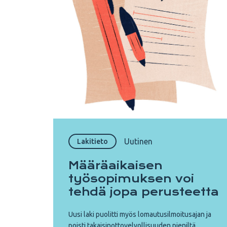
Uutinen
Lakitieto
Määräaikaisen
työsopimuksen voi
tehdä jopa perusteetta
Uusi laki puolitti myös lomautusilmoitusajan ja
poisti takaisinottovelvollisuuden pieniltä