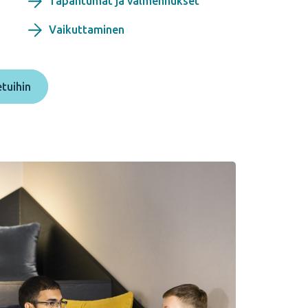
Tapahtumat ja valmennukset
Vaikuttaminen
etuihin