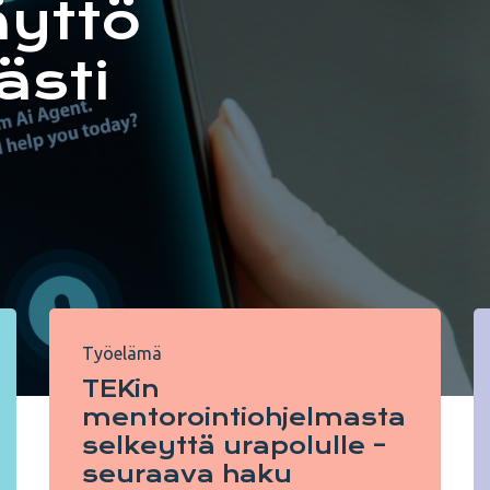
äyttö
ästi
Työelämä
TEKin
mentorointiohjelmasta
selkeyttä urapolulle –
seuraava haku