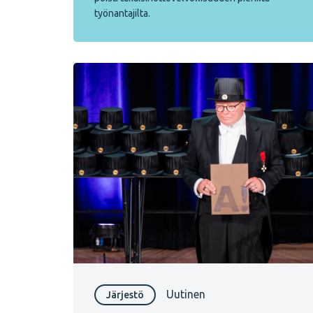
työnantajilta.
Uutinen
Järjestö