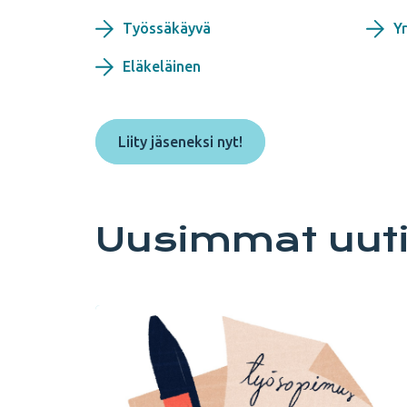
Työssäkäyvä
Yr
Eläkeläinen
Liity jäseneksi nyt!
Uusimmat uutis