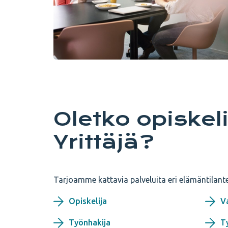
Oletko opiskel
Yrittäjä?
Tarjoamme kattavia palveluita eri elämäntilantei
Opiskelija
V
Työnhakija
T