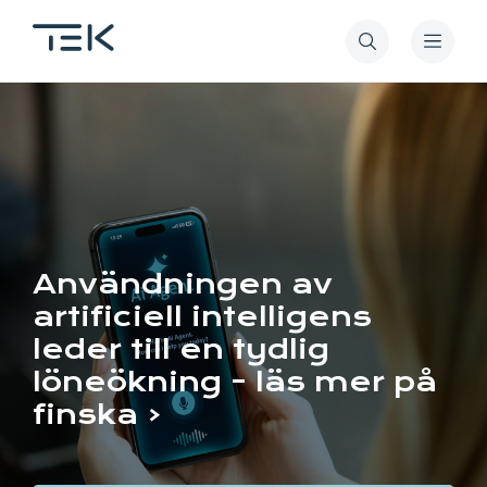
Hoppa
till
huvudinnehåll
Teknikens
akademiker
TEK
Användningen av
artificiell intelligens
leder till en tydlig
löneökning - läs mer på
finska