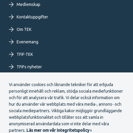
primary
Medlemskap
Kontaktuppgifter
menu
Om TEK
SV
Evenemang
TFiF-TEK
TFiFs nyheter
Extranet
Vi använder cookies och liknande tekniker för att erbjuda
personligt innehåll och reklam, stödja sociala mediefunktioner
och för att analysera vår trafik. Vi delar också information om
hur du använder vår webbplats med våra media-, annons- och
sociala mediepartners. Viktiga kakor möjliggör grundläggande
webbplatsfunktionalitet och tillåter oss att samla in
Secondary
anonymiserad användardata som vi inte delar med våra
Bli medlem
partners.
Läs mer om vår integritetspolicy ›