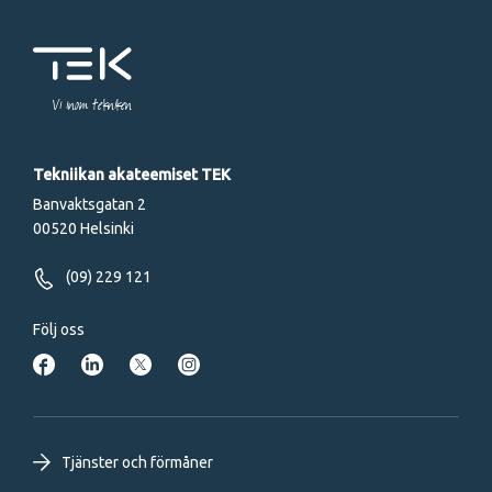
Vi inom tekniken
Tekniikan akateemiset TEK
Banvaktsgatan 2
00520 Helsinki
(09) 229 121
Följ oss
Footer
Tjänster och förmåner