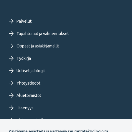
Footer
Palvelut
primary
Tapahtumat ja valmennukset
Oppaat ja asiakirjamallit
menu
Työkirja
FI
Uutiset ja blogit
Yhteystiedot
Aluetoimistot
Jäsenyys
Tietoa TEKistä
Käytämme evästeitä ja vastaavia seurantateknologioita