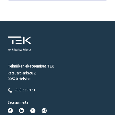
Me tekniikan takana
Tekniikan akateemiset TEK
Ratavartijankatu 2
00520 Helsinki
(09) 229 121
Seuraa meitä