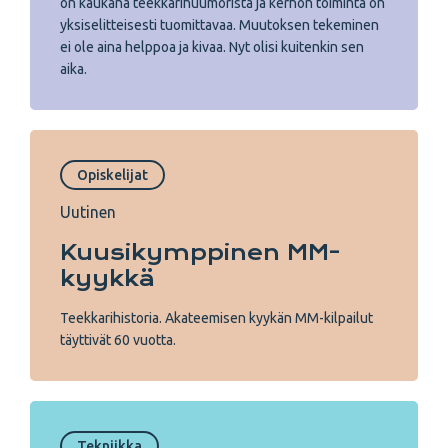
on kaukana teekkarihuumorista ja kerhon toiminta on
yksiselitteisesti tuomittavaa. Muutoksen tekeminen
ei ole aina helppoa ja kivaa. Nyt olisi kuitenkin sen
aika.
Opiskelijat
Uutinen
Kuusi­kymppinen MM-
kyykkä
Teekkarihistoria. Akateemisen kyykän MM-kilpailut
täyttivät 60 vuotta.
Tekniikka