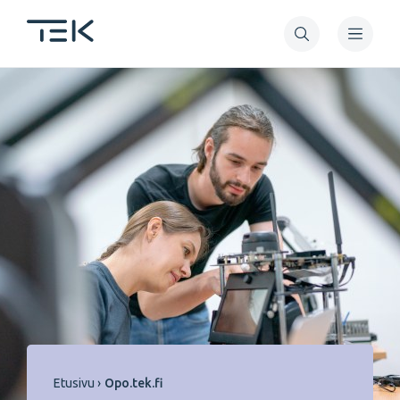
Hyppää
pääsisältöön
Murupolku
Etusivu
Opo.tek.fi