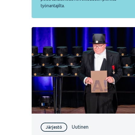
työnantajilta.
Uutinen
Järjestö