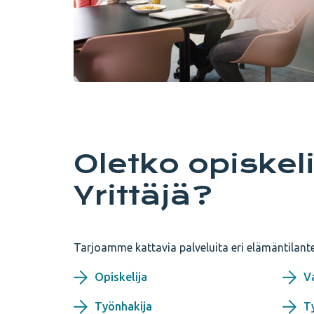
Oletko opiskel
Yrittäjä?
Tarjoamme kattavia palveluita eri elämäntilantei
Opiskelija
V
Työnhakija
T