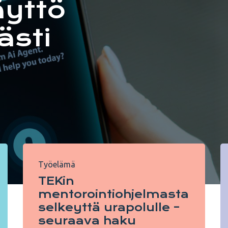
äyttö
ästi
Työelämä
TEKin
mentorointiohjelmasta
selkeyttä urapolulle –
seuraava haku