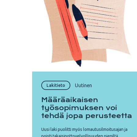
Uutinen
Lakitieto
Määräaikaisen
työsopimuksen voi
tehdä jopa perusteetta
Uusi laki puolitti myös lomautusilmoitusajan ja
poisti takaisinottovelvollisuuden pieniltä