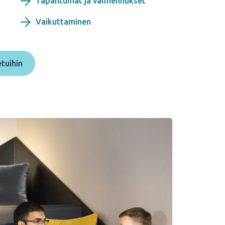
Tapahtumat ja valmennukset
Vaikuttaminen
etuihin