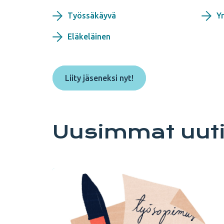
Työssäkäyvä
Yr
Eläkeläinen
Liity jäseneksi nyt!
Uusimmat uutis