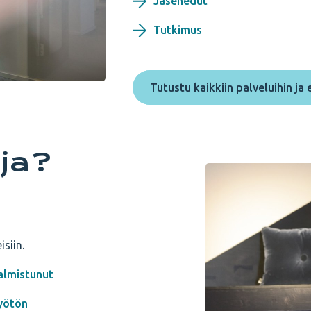
Jäsenedut
Tutkimus
Tutustu kaikkiin palveluihin ja 
ija?
siin.
almistunut
yötön