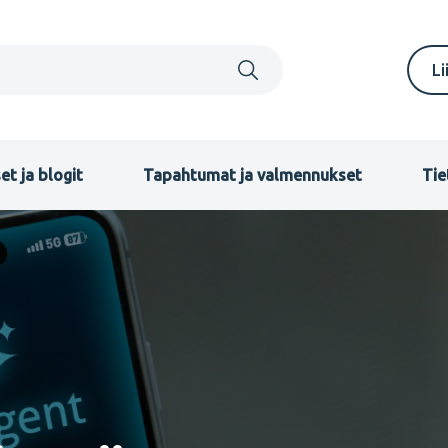
S
Li
m
F
et ja blogit
Tapahtumat ja valmennukset
Tie