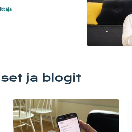
ittäjä
et ja blogit