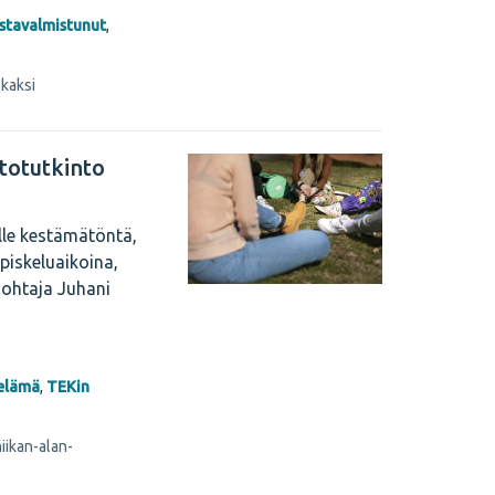
stavalmistunut
,
lkaksi
stotutkinto
alle kestämätöntä,
piskeluaikoina,
johtaja Juhani
öelämä
,
TEKin
iikan-alan-