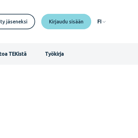
econdary
ity jäseneksi
FI
enu
I
toa TEKistä
Työkirja