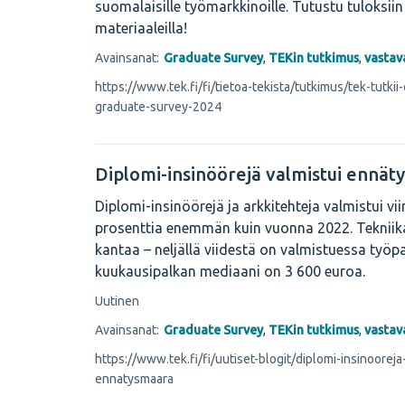
suomalaisille työmarkkinoille. Tutustu tuloksii
materiaaleilla!
Avainsanat:
Graduate Survey
,
TEKin tutkimus
,
vastav
https://www.tek.fi/fi/tietoa-tekista/tutkimus/tek-tutkii-
graduate-survey-2024
Diplomi-insinöörejä valmistui ennä
Diplomi-insinöörejä ja arkkitehteja valmistui v
prosenttia enemmän kuin vuonna 2022. Tekniika
kantaa – neljällä viidestä on valmistuessa työpa
kuukausipalkan mediaani on 3 600 euroa.
Uutinen
Avainsanat:
Graduate Survey
,
TEKin tutkimus
,
vastav
https://www.tek.fi/fi/uutiset-blogit/diplomi-insinooreja
ennatysmaara