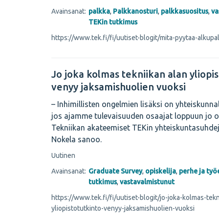
Avainsanat:
palkka
,
Palkkanosturi
,
palkkasuositus
,
va
TEKin tutkimus
https://www.tek.fi/fi/uutiset-blogit/mita-pyytaa-alkupa
Jo joka kolmas tekniikan alan yliopi
venyy jaksamishuolien vuoksi
– Inhimillisten ongelmien lisäksi on yhteiskunn
jos ajamme tulevaisuuden osaajat loppuun jo o
Tekniikan akateemiset TEKin yhteiskuntasuhde
Nokela sanoo.
Uutinen
Avainsanat:
Graduate Survey
,
opiskelija
,
perhe ja ty
tutkimus
,
vastavalmistunut
https://www.tek.fi/fi/uutiset-blogit/jo-joka-kolmas-tekn
yliopistotutkinto-venyy-jaksamishuolien-vuoksi