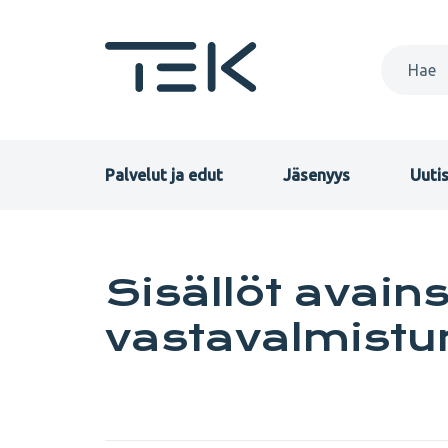
Hyppää
pääsisältöön
Primary
Palvelut ja edut
Jäsenyys
Uutis
menu
FI
Sisällöt avains
vastavalmistu