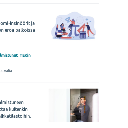
lomi-insinöörit ja
jon eroa palkoissa
lmistunut
,
TEKin
a-valia
almistuneen
ttaa kuitenkin
kkatilastoihin.