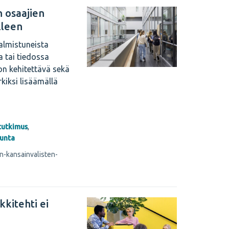
 osaajien
lleen
valmistuneista
a tai tiedossa
on kehitettävä sekä
rkiksi lisäämällä
tutkimus
,
kunta
en-kansainvalisten-
kkitehti ei