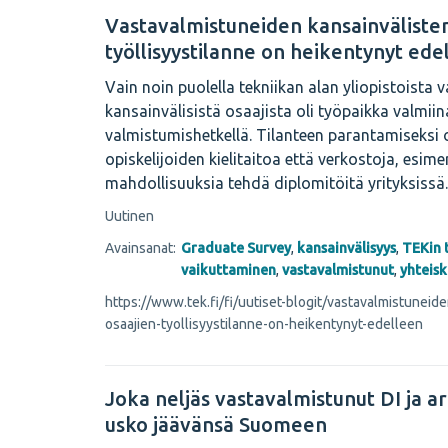
Vastavalmistuneiden kansainvälisten
työllisyystilanne on heikentynyt ede
Vain noin puolella tekniikan alan yliopistoista 
kansainvälisistä osaajista oli työpaikka valmiin
valmistumishetkellä. Tilanteen parantamiseksi 
opiskelijoiden kielitaitoa että verkostoja, esime
mahdollisuuksia tehdä diplomitöitä yrityksissä.
Uutinen
Avainsanat:
Graduate Survey
,
kansainvälisyys
,
TEKin 
vaikuttaminen
,
vastavalmistunut
,
yhteis
https://www.tek.fi/fi/uutiset-blogit/vastavalmistuneid
osaajien-tyollisyystilanne-on-heikentynyt-edelleen
Joka neljäs vastavalmistunut DI ja ar
usko jäävänsä Suomeen