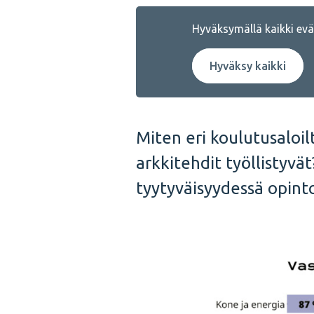
Hyväksymällä kaikki eväs
Hyväksy kaikki
Miten eri koulutusaloil
arkkitehdit työllistyvät
tyytyväisyydessä opinto