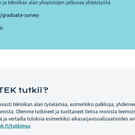
ja tekniikan alan yliopistojen jatkuvaa yhteistyötä.
i/graduate-survey
io
EK tutkii?
asti tekniikan alan työelämää, esimerkiksi palkkoja, yhdenver
amista. Olemme tutkineet ja tuottaneet tietoa monista teemoi
 ja vertailla tuloksia esimerkiksi aikasarjavisualisaatioiden avu
k.fi/tutkimus