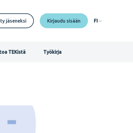
econdary
ity jäseneksi
FI
enu
I
toa TEKistä
Työkirja