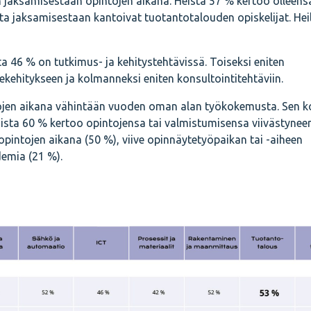
n jaksamisestaan opintojen aikana. Heistä 57 % kertoo olleensa
ta jaksamisestaan kantoivat tuotantotalouden opiskelijat. Hei
a 46 % on tutkimus- ja kehitystehtävissä. Toiseksi eniten
ekehitykseen ja kolmanneksi eniten konsultointitehtäviin.
tojen aikana vähintään vuoden oman alan työkokemusta. Sen k
jista 60 % kertoo opintojensa tai valmistumisensa viivästyneen
opintojen aikana (50 %), viive opinnäytetyöpaikan tai -aiheen
emia (21 %).