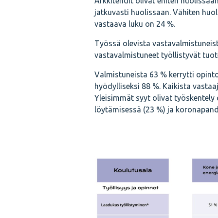
Arkkitehdit olivat eniten huolissaa
jatkuvasti huolissaan. Vähiten huol
vastaava luku on 24 %.
Työssä olevista vastavalmistuneist
vastavalmistuneet työllistyvät tuot
Valmistuneista 63 % kerrytti opin
hyödylliseksi 88 %. Kaikista vastaa
Yleisimmät syyt olivat työskentely 
löytämisessä (23 %) ja koronapand