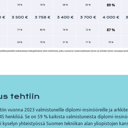
s tehtiin
iin vuonna 2023 valmistuneille diplomi-insinööreille ja arkkite
5 henkilöä. Se on 59 % kaikista valmistuneista diplomi­-insinö
ti kyselyn yhteistyössä Suomen tekniikan alan yliopistojen kan