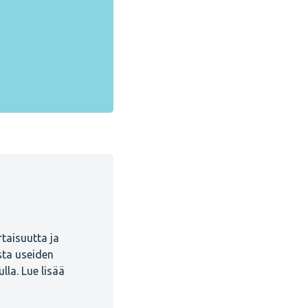
taisuutta ja
sta useiden
lla. Lue lisää