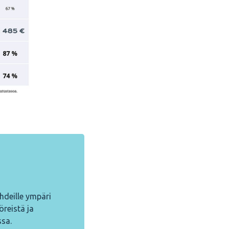
hdeille ympäri
öreistä ja
ssa.