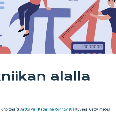
niikan alalla
Kirjoittaja(t):
Arttu Piri
,
Katariina Rönnqvist
|
Kuvaaja: Getty Images