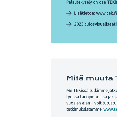
Palautekysely on osa TEKin 
Lisätietoa: www.tek.f
2023 tulosvisualisaat
Mitä muuta T
Me TEKissä tutkimme jatkuv
työssä tai opinnoissa jaks
vuosien ajan – voit tutustua
tutkimuksistamme:
www.te