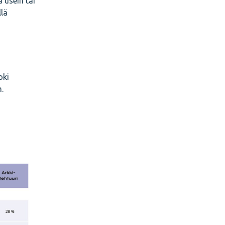
 usein tai
llä
oki
.