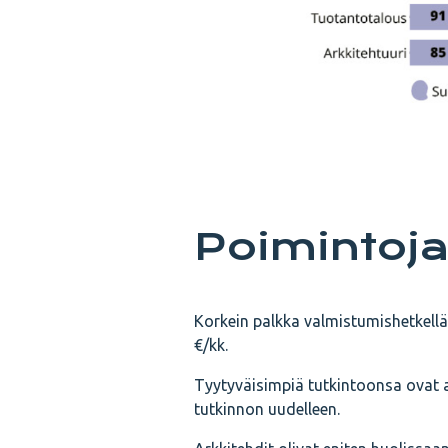
Poimintoj
Korkein palkka valmistumis­hetkell
€/kk.
Tyytyväisimpiä tutkintoonsa ovat ar
tutkinnon uudelleen.