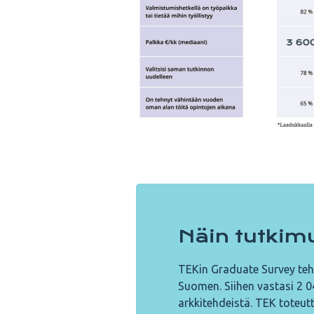
Näin tutkimu
TEKin Graduate Survey teht
Suomen. Siihen vastasi 2 04
arkki­tehdeistä. TEK toteut