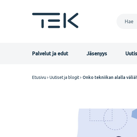
Hyppää
pääsisältöön
Primary
Palvelut ja edut
Jäsenyys
Uutis
menu
Murupolku
Etusivu
Uutiset ja blogit
Onko tekniikan alalla väliä
FI