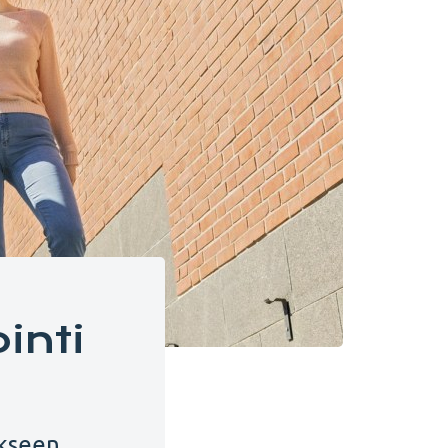
inti
ukseen