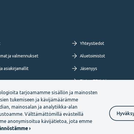
oter
t
Yhteystiedot
imary
mat ja valmennukset
Aluetoimistot
a asiakirjamallit
Jäsenyys
nu
Tietoa TEKistä
ologioita tarjoamamme sisällön ja mainosten
ja blogit
Extranet
ksien tukemiseen ja kävijämäärämme
ian, mainosalan ja analytiikka-alan
Hyväks
vustoamme. Välttämättömillä evästeillä
me anonymisoitua kävijätietoa, jota emme
Ilmoituskanava
tännöstämme ›