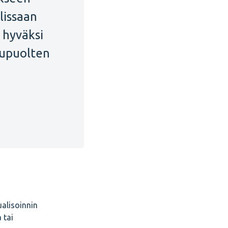
lissaan
 hyväksi
ukupuolten
ualisoinnin
 tai