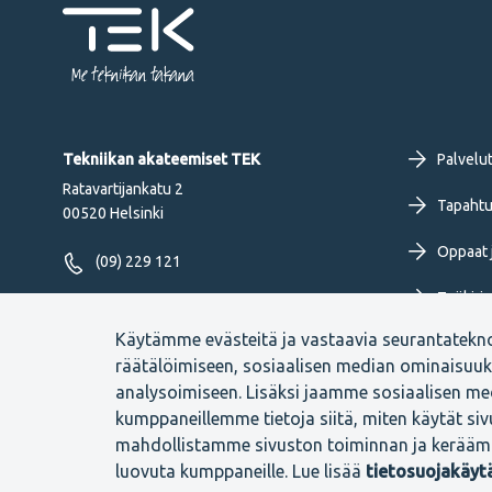
Me tekniikan takana
Fo
Tekniikan akateemiset TEK
Palvelu
Ratavartijankatu 2
pr
Tapahtu
00520 Helsinki
Oppaat j
me
(09) 229 121
Työkirja
FI
Seuraa meitä
Käytämme evästeitä ja vastaavia seurantatekn
Uutiset 
räätälöimiseen, sosiaalisen median ominaisuu
analysoimiseen. Lisäksi jaamme sosiaalisen med
kumppaneillemme tietoja siitä, miten käytät si
mahdollistamme sivuston toiminnan ja kerääm
Footer
Evästeasetukset
Tietosuojaselosteet
Anna palautetta
luovuta kumppaneille. Lue lisää
tietosuojakäy