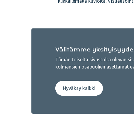
klikkailemalla kuvioita. Visualisoin
Välitämme yksityisyyde
Tämän toiselta sivustolta olevan si
kolmansien osapuolien asettamat ev
Hyväksy kaikki