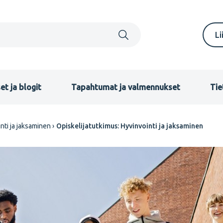
S
Li
m
F
et ja blogit
Tapahtumat ja valmennukset
Tie
inti ja jaksaminen
Opiskelijatutkimus: Hyvinvointi ja jaksaminen