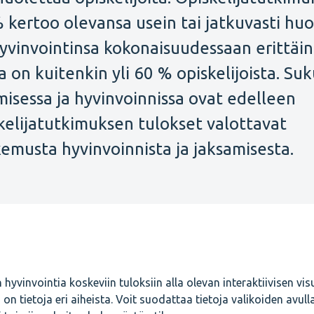
 kertoo olevansa usein tai jatkuvasti huo
yvinvointinsa kokonaisuudessaan erittäin
a on kuitenkin yli 60 % opiskelijoista. S
amisessa ja hyvinvoinnissa ovat edelleen
kelijatutkimuksen tulokset valottavat
kemusta hyvinvoinnista ja jaksamisesta.
hyvinvointia koskeviin tuloksiin alla olevan interaktiivisen vis
ä on tietoja eri aiheista. Voit suodattaa tietoja valikoiden avulla