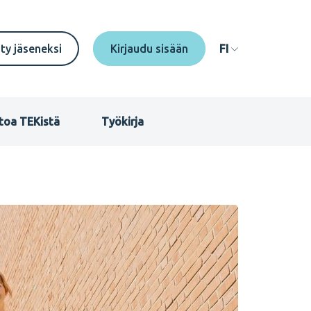
econdary
ity jäseneksi
FI
enu
I
toa TEKistä
Työkirja