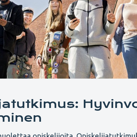
jatutkimus: Hyvinvo
aminen
olettaa opiskelijoita. Opiskelijatutkim