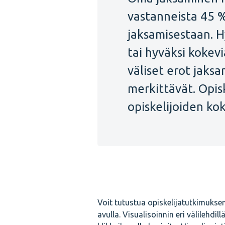
vastanneista 45 %
jaksamisestaan. H
tai hyväksi kokevi
väliset erot jaks
merkittävät. Opis
opiskelijoiden ko
Voit tutustua opiskelijatutkimuksen 
avulla. Visualisoinnin eri välilehdill