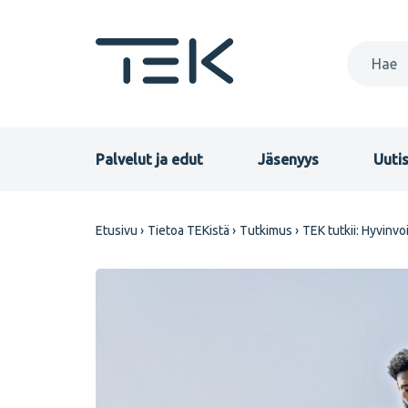
Hyppää
pääsisältöön
Primary
Palvelut ja edut
Jäsenyys
Uutis
menu
Murupolku
Etusivu
Tietoa TEKistä
Tutkimus
TEK tutkii: Hyvinvo
FI