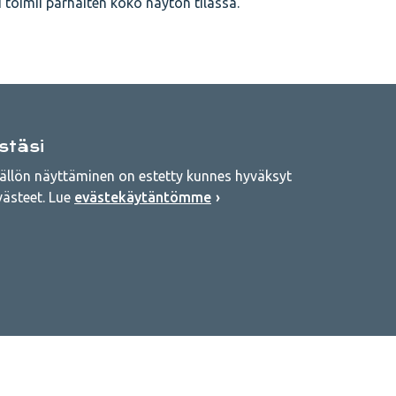
ti toimii parhaiten koko näytön tilassa.
stäsi
sällön näyttäminen on estetty kunnes hyväksyt
ästeet. Lue
evästekäytäntömme