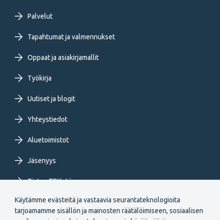
Footer
Palvelut
primary
Tapahtumat ja valmennukset
Oppaat ja asiakirjamallit
menu
Työkirja
FI
Uutiset ja blogit
Yhteystiedot
Aluetoimistot
Jäsenyys
Tietoa TEKistä
Käytämme evästeitä ja vastaavia seurantateknologioita
Extranet
tarjoamamme sisällön ja mainosten räätälöimiseen, sosiaalisen