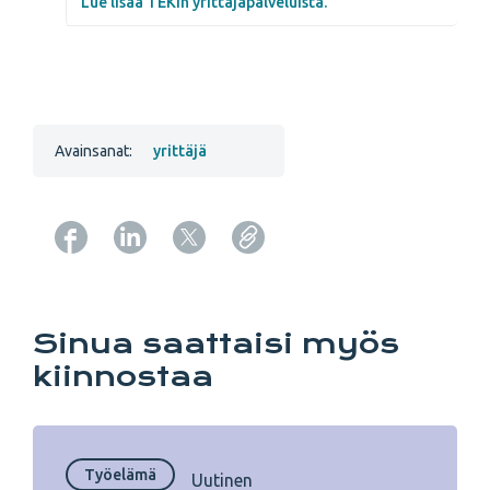
Lue lisää TEKin yrittäjäpalveluista.
Avainsanat:
yrittäjä
Copy URL from below
Sinua saattaisi myös
kiinnostaa
Työelämä
Uutinen