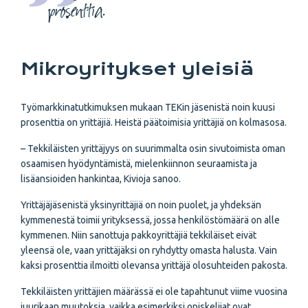
prosenttia.
Mikroyritykset yleisiä
Työmarkkinatutkimuksen mukaan TEKin jäsenistä noin kuusi
prosenttia on yrittäjiä. Heistä päätoimisia yrittäjiä on kolmasosa.
– Tekkiläisten yrittäjyys on suurimmalta osin sivutoimista oman
osaamisen hyödyntämistä, mielenkiinnon seuraamista ja
lisäansioiden hankintaa, Kivioja sanoo.
Yrittäjäjäsenistä yksinyrittäjiä on noin puolet, ja yhdeksän
kymmenestä toimii yrityksessä, jossa henkilöstömäärä on alle
kymmenen. Niin sanottuja pakkoyrittäjiä tekkiläiset eivät
yleensä ole, vaan yrittäjäksi on ryhdytty omasta halusta. Vain
kaksi prosenttia ilmoitti olevansa yrittäjä olosuhteiden pakosta.
Tekkiläisten yrittäjien määrässä ei ole tapahtunut viime vuosina
juurikaan muutoksia, vaikka esimerkiksi opiskelijat ovat