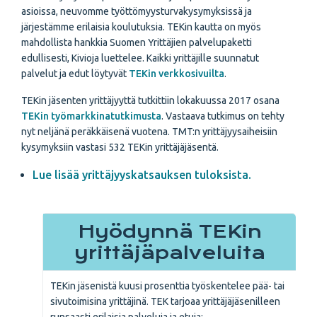
asioissa, neuvomme työttömyysturvakysymyksissä ja
järjestämme erilaisia koulutuksia. TEKin kautta on myös
mahdollista hankkia Suomen Yrittäjien palvelupaketti
edullisesti, Kivioja luettelee. Kaikki yrittäjille suunnatut
palvelut ja edut löytyvät
TEKin verkkosivuilta
.
TEKin jäsenten yrittäjyyttä tutkittiin lokakuussa 2017 osana
TEKin työmarkkinatutkimusta
. Vastaava tutkimus on tehty
nyt neljänä peräkkäisenä vuotena. TMT:n yrittäjyysaiheisiin
kysymyksiin vastasi 532 TEKin yrittäjäjäsentä.
Lue lisää yrittäjyyskatsauksen tuloksista.
Hyödynnä TEKin
yrittäjäpalveluita
TEKin jäsenistä kuusi prosenttia työskentelee pää- tai
sivutoimisina yrittäjinä. TEK tarjoaa yrittäjäjäsenilleen