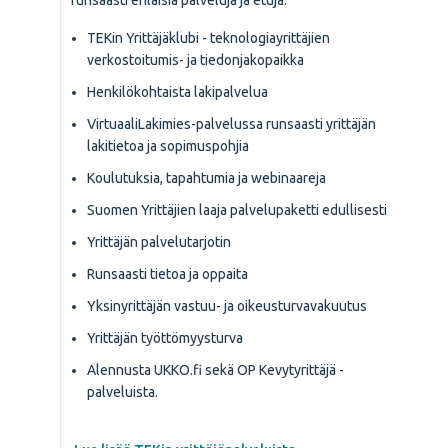
runsaasti erilaisia palveluja ja etuja:
TEKin Yrittäjäklubi - teknologiayrittäjien
verkostoitumis- ja tiedonjakopaikka
Henkilökohtaista lakipalvelua
VirtuaaliLakimies-palvelussa runsaasti yrittäjän
lakitietoa ja sopimuspohjia
Koulutuksia, tapahtumia ja webinaareja
Suomen Yrittäjien laaja palvelupaketti edullisesti
Yrittäjän palvelutarjotin
Runsaasti tietoa ja oppaita
Yksinyrittäjän vastuu- ja oikeusturvavakuutus
Yrittäjän työttömyysturva
Alennusta UKKO.fi sekä OP Kevytyrittäjä -
palveluista.