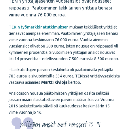
TEKin yrittäjäjäsenten vuosiansiot ovat nousseet
reippaasti. Päätoiminen tekkiläinen yrittäjä tienasi
viime vuonna 76 000 euroa.
TEKin työmarkkinatutkimuksen
mukaan tekkiläiset yrittäjät
tienaavat aiempaa enemmän. Päätoiminen yrittäjäjäsen tienasi
viime vuonna keskimäärin 76 000 euroa. Vuotta aiemmin
vuosiansiot olivat 68 500 euroa, joten nousua on reippaasti yli
kymmenen prosenttia. Sivutoimisen yrittäjän ansiot nousivat
liki 14 prosenttia – edellisvuoden 7 500 eurosta 8 500 euroon.
– Laskutettujen päivien keskihinta oli päätoimisilla yrittäjillä
785 euroa ja sivutoimisilla 534 euroa, TEKissä yrittäjyysasioista
vastaava asiamies
Martti Kivioja
kertoo.
Ansiotason nousua päätoimisten yrittäjien osalta selittää
jossain määrin laskutettavien päivien määrän kasvu. Vuonna
2016 laskutettavia päiviä oli kuukaudessa keskimäärin 15,
viime vuonna jo 16.
Yrittäjien ansiot ovat nousseet 10–14