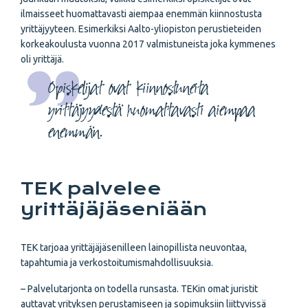
ilmaisseet huomattavasti aiempaa enemmän kiinnostusta
yrittäjyyteen. Esimerkiksi Aalto-yliopiston perustieteiden
korkeakoulusta vuonna 2017 valmistuneista joka kymmenes
oli yrittäjä.
Opiskelijat ovat kiinnostuneita
yrittäjyydestä huomattavasti aiempaa
enemmän.
TEK palvelee
yrittäjäjäseniään
TEK tarjoaa yrittäjäjäsenilleen lainopillista neuvontaa,
tapahtumia ja verkostoitumismahdollisuuksia.
– Palvelutarjonta on todella runsasta. TEKin omat juristit
auttavat yrityksen perustamiseen ja sopimuksiin liittyvissä