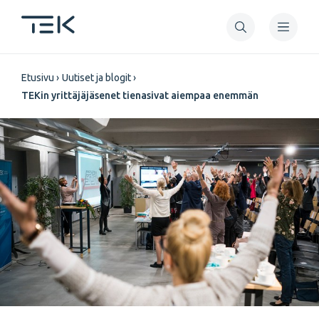
Hyppää
pääsisältöön
Murupolku
Etusivu
Uutiset ja blogit
TEKin yrittäjäjäsenet tienasivat aiempaa enemmän