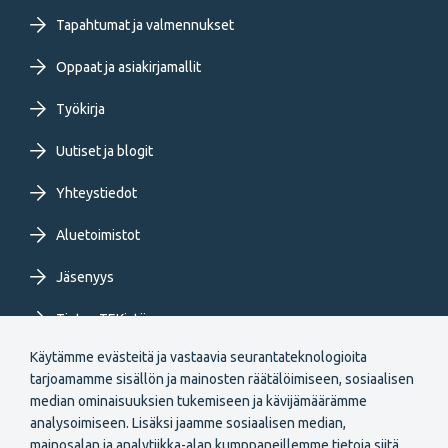
primary
Tapahtumat ja valmennukset
Oppaat ja asiakirjamallit
menu
Työkirja
FI
Uutiset ja blogit
Yhteystiedot
Aluetoimistot
Jäsenyys
Tietoa TEKistä
Käytämme evästeitä ja vastaavia seurantateknologioita
Extranet
tarjoamamme sisällön ja mainosten räätälöimiseen, sosiaalisen
median ominaisuuksien tukemiseen ja kävijämäärämme
analysoimiseen. Lisäksi jaamme sosiaalisen median,
mainosalan ja analytiikka-alan kumppaneillemme tietoja siitä,