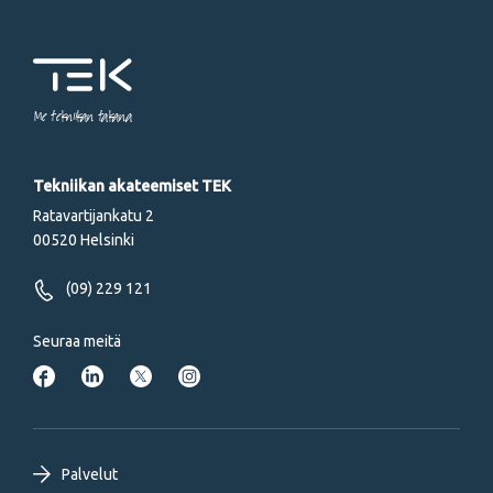
Me tekniikan takana
Tekniikan akateemiset TEK
Ratavartijankatu 2
00520 Helsinki
(09) 229 121
Seuraa meitä
Footer
Palvelut