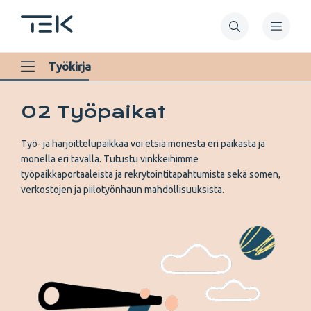
Hyppää
pääsisältöön
Työkirja
Työkirja
menu
02 Työpaikat
FI
Työ- ja harjoittelupaikkaa voi etsiä monesta eri paikasta ja
monella eri tavalla. Tutustu vinkkeihimme
työpaikkaportaaleista ja rekrytointitapahtumista sekä somen,
verkostojen ja piilotyönhaun mahdollisuuksista.