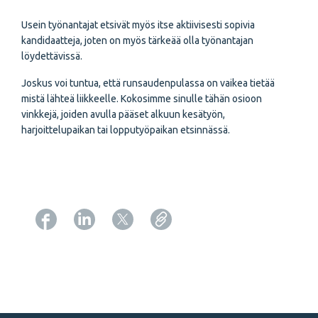
Usein työnantajat etsivät myös itse aktiivisesti sopivia
kandidaatteja, joten on myös tärkeää olla työnantajan
löydettävissä.
Joskus voi tuntua, että runsaudenpulassa on vaikea tietää
mistä lähteä liikkeelle. Kokosimme sinulle tähän osioon
vinkkejä, joiden avulla pääset alkuun kesätyön,
harjoittelupaikan tai lopputyöpaikan etsinnässä.
Copy URL from below