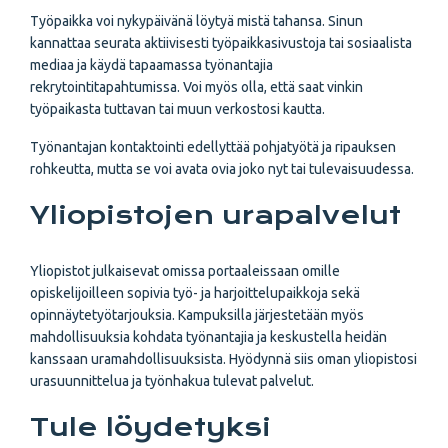
Työpaikka voi nykypäivänä löytyä mistä tahansa. Sinun
kannattaa seurata aktiivisesti työpaikkasivustoja tai sosiaalista
mediaa ja käydä tapaamassa työnantajia
rekrytointitapahtumissa. Voi myös olla, että saat vinkin
työpaikasta tuttavan tai muun verkostosi kautta.
Työnantajan kontaktointi edellyttää pohjatyötä ja ripauksen
rohkeutta, mutta se voi avata ovia joko nyt tai tulevaisuudessa.
Yliopistojen urapalvelut
Yliopistot julkaisevat omissa portaaleissaan omille
opiskelijoilleen sopivia työ- ja harjoittelupaikkoja sekä
opinnäytetyötarjouksia. Kampuksilla järjestetään myös
mahdollisuuksia kohdata työnantajia ja keskustella heidän
kanssaan uramahdollisuuksista. Hyödynnä siis oman yliopistosi
urasuunnittelua ja työnhakua tulevat palvelut.
Tule löydetyksi