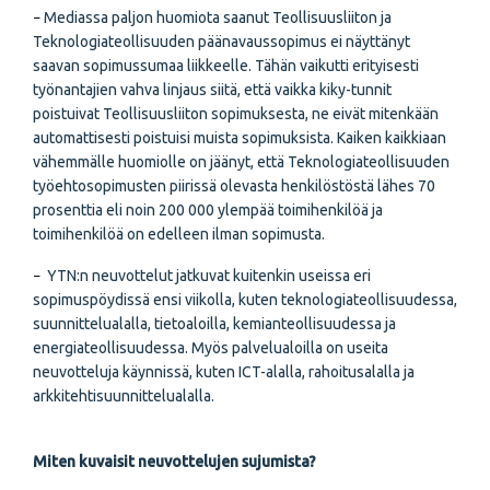
Mediassa paljon huomiota saanut Teollisuusliiton ja
–
Teknologiateollisuuden päänavaussopimus ei näyttänyt
saavan sopimussumaa liikkeelle. Tähän vaikutti erityisesti
työnantajien vahva linjaus siitä, että vaikka kiky-tunnit
poistuivat Teollisuusliiton sopimuksesta, ne eivät mitenkään
automattisesti poistuisi muista sopimuksista. Kaiken kaikkiaan
vähemmälle huomiolle on jäänyt, että Teknologiateollisuuden
työehtosopimusten piirissä olevasta henkilöstöstä lähes 70
prosenttia eli noin 200 000 ylempää toimihenkilöä ja
toimihenkilöä on edelleen ilman sopimusta.
YTN:n neuvottelut jatkuvat kuitenkin useissa eri
–
sopimuspöydissä ensi viikolla, kuten teknologiateollisuudessa,
suunnittelualalla, tietoaloilla, kemianteollisuudessa ja
energiateollisuudessa. Myös palvelualoilla on useita
neuvotteluja käynnissä, kuten ICT-alalla, rahoitusalalla ja
arkkitehtisuunnittelualalla.
Miten kuvaisit neuvottelujen sujumista?