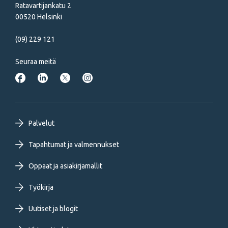
Ratavartijankatu 2
00520 Helsinki
(09) 229 121
Seuraa meitä
Footer
Palvelut
primary
Tapahtumat ja valmennukset
Oppaat ja asiakirjamallit
menu
Työkirja
FI
Uutiset ja blogit