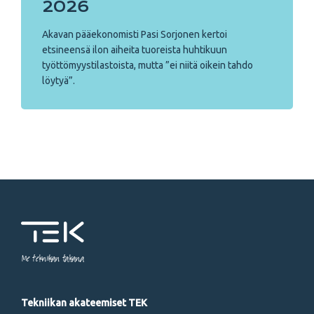
2026
Akavan pääekonomisti Pasi Sorjonen kertoi
etsineensä ilon aiheita tuoreista huhtikuun
työttömyystilastoista, mutta ”ei niitä oikein tahdo
löytyä”.
Me tekniikan takana
Tekniikan akateemiset TEK