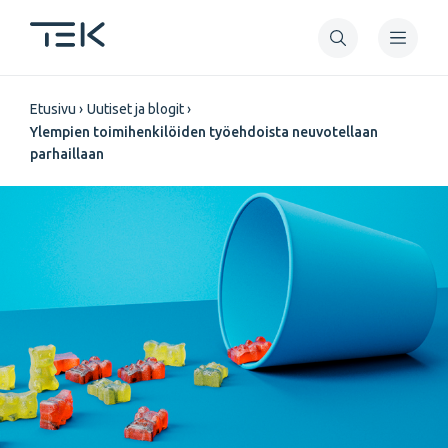
Hyppää
pääsisältöön
Murupolku
Etusivu
Uutiset ja blogit
Ylempien toimihenkilöiden työehdoista neuvotellaan
parhaillaan