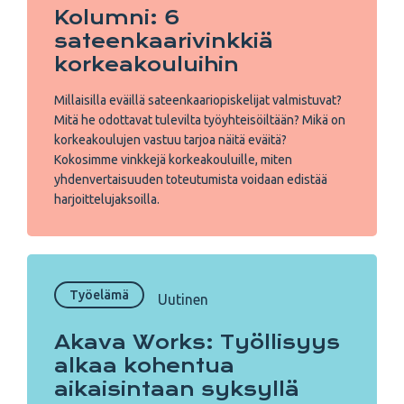
Kolumni: 6
sateenkaarivinkkiä
korkeakouluihin
Millaisilla eväillä sateenkaariopiskelijat valmistuvat?
Mitä he odottavat tulevilta työyhteisöiltään? Mikä on
korkeakoulujen vastuu tarjoa näitä eväitä?
Kokosimme vinkkejä korkeakouluille, miten
yhdenvertaisuuden toteutumista voidaan edistää
harjoittelujaksoilla.
Työelämä
Uutinen
Akava Works: Työllisyys
alkaa kohentua
aikaisintaan syksyllä