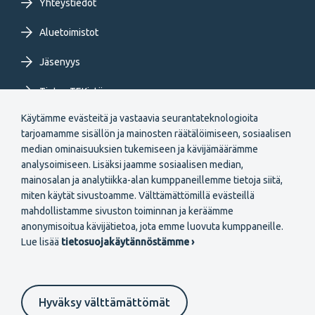
Yhteystiedot
Aluetoimistot
Jäsenyys
Tietoa TEKistä
Käytämme evästeitä ja vastaavia seurantateknologioita
Extranet
tarjoamamme sisällön ja mainosten räätälöimiseen, sosiaalisen
median ominaisuuksien tukemiseen ja kävijämäärämme
analysoimiseen. Lisäksi jaamme sosiaalisen median,
mainosalan ja analytiikka-alan kumppaneillemme tietoja siitä,
miten käytät sivustoamme. Välttämättömillä evästeillä
mahdollistamme sivuston toiminnan ja keräämme
Secondary
anonymisoitua kävijätietoa, jota emme luovuta kumppaneille.
Liity jäseneksi
Lue lisää
tietosuojakäytännöstämme ›
menu
FI
Hyväksy välttämättömät
Suomeksi
In English
På svenska