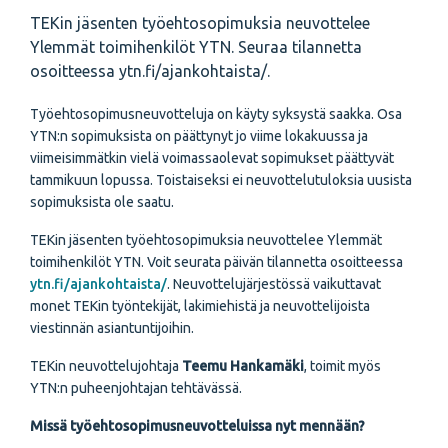
TEKin jäsenten työehtosopimuksia neuvottelee
Ylemmät toimihenkilöt YTN. Seuraa tilannetta
osoitteessa ytn.fi/ajankohtaista/.
Työehtosopimusneuvotteluja on käyty syksystä saakka. Osa
YTN:n sopimuksista on päättynyt jo viime lokakuussa ja
viimeisimmätkin vielä voimassaolevat sopimukset päättyvät
tammikuun lopussa. Toistaiseksi ei neuvottelutuloksia uusista
sopimuksista ole saatu.
TEKin jäsenten työehtosopimuksia neuvottelee Ylemmät
toimihenkilöt YTN. Voit seurata päivän tilannetta osoitteessa
ytn.fi/ajankohtaista/
. Neuvottelujärjestössä vaikuttavat
monet TEKin työntekijät, lakimiehistä ja neuvottelijoista
viestinnän asiantuntijoihin.
TEKin neuvottelujohtaja
Teemu Hankamäki
, toimit myös
YTN:n puheenjohtajan tehtävässä.
Missä työehtosopimusneuvotteluissa nyt mennään?