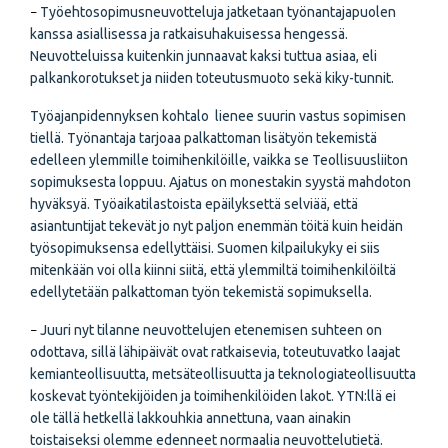
Työehtosopimusneuvotteluja jatketaan työnantajapuolen
–
kanssa asiallisessa ja ratkaisuhakuisessa hengessä.
Neuvotteluissa kuitenkin junnaavat kaksi tuttua asiaa, eli
palkankorotukset ja niiden toteutusmuoto sekä kiky-tunnit.
Työajanpidennyksen kohtalo lienee suurin vastus sopimisen
tiellä. Työnantaja tarjoaa palkattoman lisätyön tekemistä
edelleen ylemmille toimihenkilöille, vaikka se Teollisuusliiton
sopimuksesta loppuu. Ajatus on monestakin syystä mahdoton
hyväksyä. Työaikatilastoista epäilyksettä selviää, että
asiantuntijat tekevät jo nyt paljon enemmän töitä kuin heidän
työsopimuksensa edellyttäisi. Suomen kilpailukyky ei siis
mitenkään voi olla kiinni siitä, että ylemmiltä toimihenkilöiltä
edellytetään palkattoman työn tekemistä sopimuksella.
Juuri nyt tilanne neuvottelujen etenemisen suhteen on
–
odottava, sillä lähipäivät ovat ratkaisevia, toteutuvatko laajat
kemianteollisuutta, metsäteollisuutta ja teknologiateollisuutta
koskevat työntekijöiden ja toimihenkilöiden lakot. YTN:llä ei
ole tällä hetkellä lakkouhkia annettuna, vaan ainakin
toistaiseksi olemme edenneet normaalia neuvottelutietä.