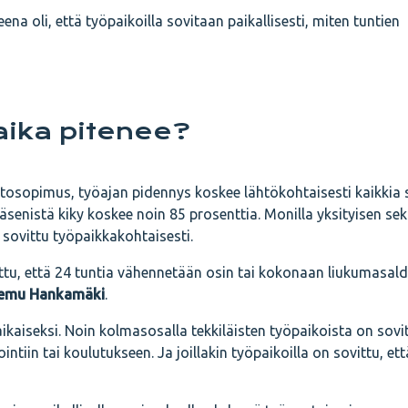
eena oli, että työpaikoilla sovitaan paikallisesti, miten tuntien
öaika pitenee?
tosopimus, työajan pidennys koskee lähtökohtaisesti kaikkia 
 jäsenistä kiky koskee noin 85 prosenttia. Monilla yksityisen sek
 sovittu työpaikkakohtaisesti.
ovittu, että 24 tuntia vähennetään osin tai kokonaan liukumasald
emu Hankamäki
.
kaiseksi. Noin kolmasosalla tekkiläisten työpaikoista on sovit
intiin tai koulutukseen. Ja joillakin työpaikoilla on sovittu, ett