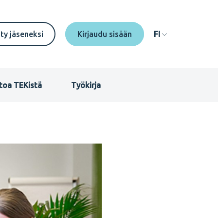
econdary
ity jäseneksi
FI
enu
I
toa TEKistä
Työkirja