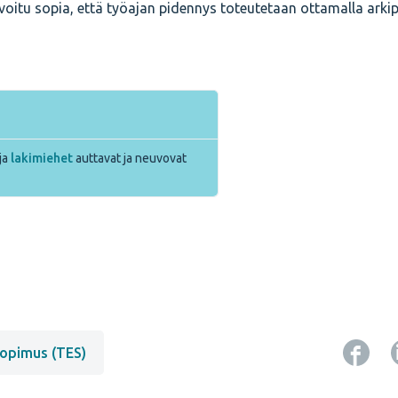
voitu sopia, että työajan pidennys toteutetaan ottamalla arki
ja
lakimiehet
auttavat ja neuvovat
opimus (TES)