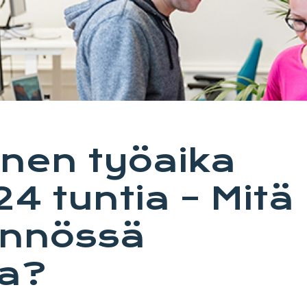
inen työaika
24 tuntia – Mitä
ännössä
aa?