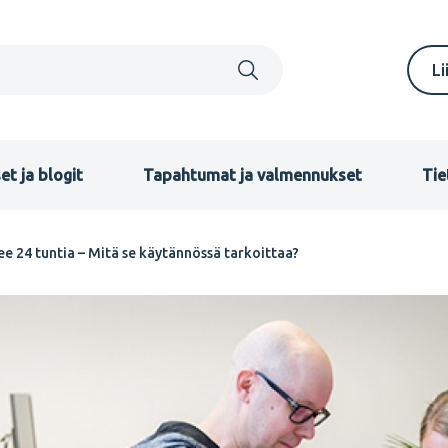
S
Li
m
F
et ja blogit
Tapahtumat ja valmennukset
Tie
ee 24 tuntia – Mitä se käytännössä tarkoittaa?