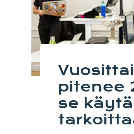
Vuositta
pitenee 
se käyt
tarkoitt