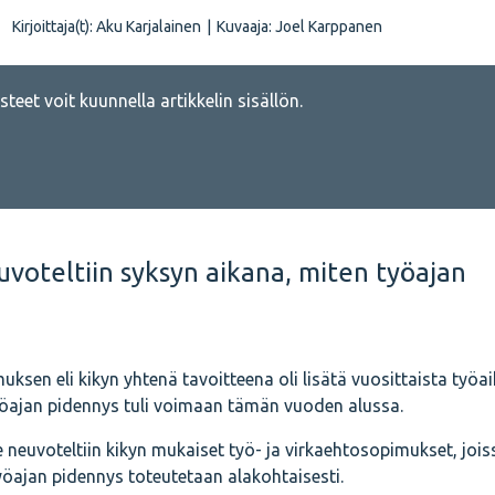
Kirjoittaja(t):
Aku Karjalainen
|
Kuvaaja:
Joel Karppanen
teet voit kuunnella artikkelin sisällön.
uvoteltiin syksyn aikana, miten työajan
uksen eli kikyn yhtenä tavoitteena oli lisätä vuosittaista työa
yöajan pidennys tuli voimaan tämän vuoden alussa.
 neuvoteltiin kikyn mukaiset työ- ja virkaehtosopimukset, jois
öajan pidennys toteutetaan alakohtaisesti.