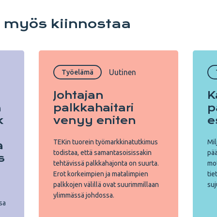
i myös kiinnostaa
Uutinen
Työelämä
Johtajan
K
a
palkkahaitari
p
k
venyy eniten
e
TEKin tuorein työmarkkinatutkimus
Mil
a
todistaa, että samantasoisissakin
pää
s
tehtävissä palkkahajonta on suurta.
mot
Erot korkeimpien ja matalimpien
tie
palkkojen välillä ovat suurimmillaan
suj
ylimmässä johdossa.
sa