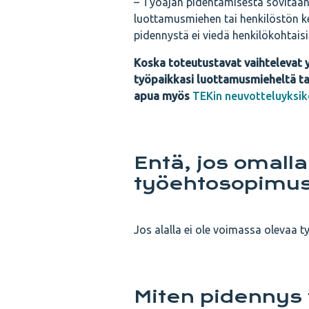
– Työajan pidentämisestä sovitaan 
luottamusmiehen tai henkilöstön k
pidennystä ei viedä henkilökohtaisi
Koska toteutustavat vaihtelevat y
työpaikkasi luottamusmieheltä ta
apua myös
TEKin neuvotteluyksik
Entä, jos omalla 
työehtosopimu
Jos alalla ei ole voimassa olevaa t
Miten pidennys t