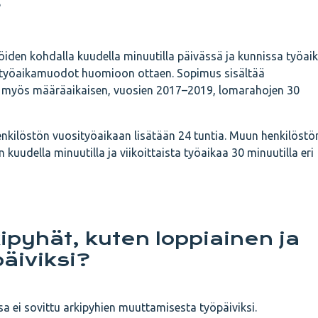
?
öiden kohdalla kuudella minuutilla päivässä ja kunnissa työai
ri työaikamuodot huomioon ottaen. Sopimus sisältää
i myös määräaikaisen, vuosien 2017–2019, lomarahojen 30
enkilöstön vuosityöaikaan lisätään 24 tuntia. Muun henkilöstö
n kuudella minuutilla ja viikoittaista työaikaa 30 minuutilla eri
ipyhät, kuten loppiainen ja
päiviksi?
a ei sovittu arkipyhien muuttamisesta työpäiviksi.