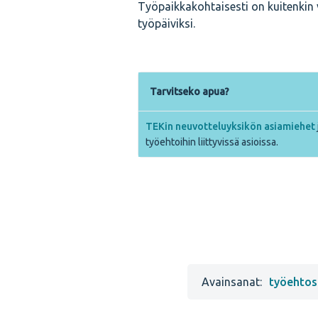
Työpaikkakohtaisesti on kuitenkin 
työpäiviksi.
Tarvitseko apua?
TEKin neuvotteluyksikön asiamiehet
työehtoihin liittyvissä asioissa.
Avainsanat:
työehtos