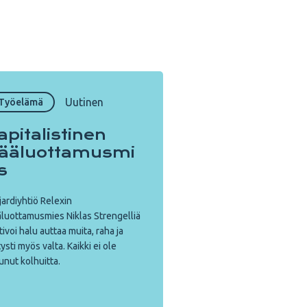
Uutinen
Työelämä
apitalistinen
ääluottamusmi
s
jardiyhtiö Relexin
luottamusmies Niklas Strengelliä
ivoi halu auttaa muita, raha ja
tysti myös valta. Kaikki ei ole
unut kolhuitta.