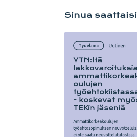
Sinua saattais
Uutinen
Työelämä
YTN:ltä
lakkovaroituksi
ammattikorkea
oulujen
työehtokiistass
- koskevat myö
TEKin jäseniä
Ammattikorkeakoulujen
työehtosopimuksen neuvotteluis
ei ole saatu neuvottelutulosta ja