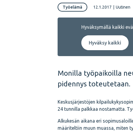
Työelämä
12.1.2017
|
Uutinen
Hyväksymällä kaikki eväs
Hyväksy kaikki
Monilla työpaikoilla ne
pidennys toteutetaan.
Keskusjärjestöjen kilpailukykysopim
24 tunnilla palkkaa nostamatta. T
Alkukesän aikana eri sopimusaloille
määriteltiin muun muassa, miten ty