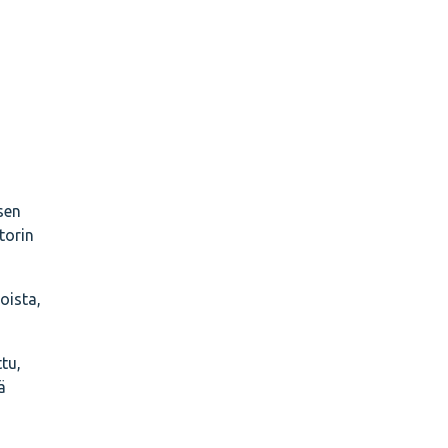
sen
torin
oista,
tu,
ä