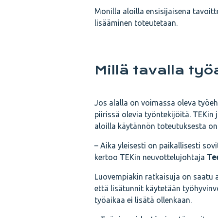
Monilla aloilla ensisijaisena tavoitt
lisääminen toteutetaan.
Millä tavalla ty
Jos alalla on voimassa oleva työeh
piirissä olevia työntekijöitä. TEKin
aloilla käytännön toteutuksesta on
– Aika yleisesti on paikallisesti s
kertoo TEKin neuvottelujohtaja
Te
Luovempiakin ratkaisuja on saatu ai
että lisätunnit käytetään työhyvinvo
työaikaa ei lisätä ollenkaan.