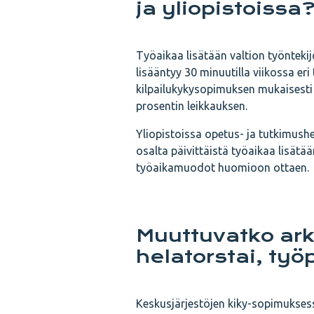
ja yliopistoissa
Työaikaa lisätään valtion työntekij
lisääntyy 30 minuutilla viikossa e
kilpailukykysopimuksen mukaisest
prosentin leikkauksen.
Yliopistoissa opetus- ja tutkimush
osalta päivittäistä työaikaa lisätää
työaikamuodot huomioon ottaen.
Muuttuvatko ark
helatorstai, työ
Keskusjärjestöjen kiky-sopimuksess