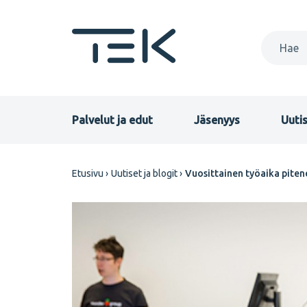
Hyppää
pääsisältöön
Primary
Palvelut ja edut
Jäsenyys
Uutis
menu
Murupolku
Etusivu
Uutiset ja blogit
Vuosittainen työaika piten
FI