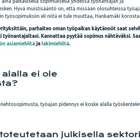
aina paikallisella sopimuksella yhdessä työnantajan ja
esken. Hyvä muistisääntö on, että missään olosuhteissa työaj
in työsopimuksiin eli niitä ei tule muuttaa, Hankamäki korosta
rityksittäin, parhaiten oman työpaikan käytännöt saat selvi
i työnantajaltasi. Kannattaa pyytää sopimus nähtäväksi. Sa
ön asiamiehiltä
ja
lakimiehiltä
.
alalla ei ole
sta?
yöehtosopimusta, työajan pidennys ei koske alalla työskentelev
oteutetaan julkisella sektori