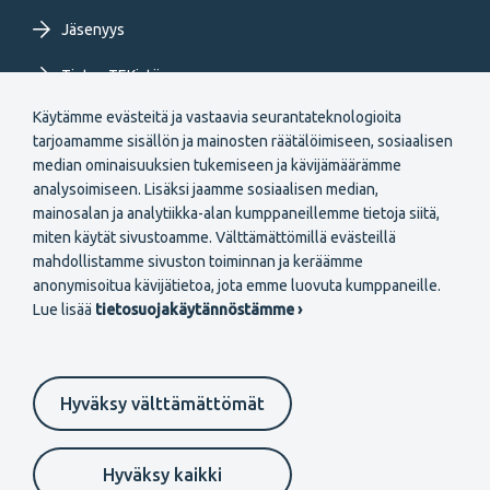
Jäsenyys
Tietoa TEKistä
Käytämme evästeitä ja vastaavia seurantateknologioita
Extranet
tarjoamamme sisällön ja mainosten räätälöimiseen, sosiaalisen
median ominaisuuksien tukemiseen ja kävijämäärämme
analysoimiseen. Lisäksi jaamme sosiaalisen median,
mainosalan ja analytiikka-alan kumppaneillemme tietoja siitä,
miten käytät sivustoamme. Välttämättömillä evästeillä
mahdollistamme sivuston toiminnan ja keräämme
Secondary
anonymisoitua kävijätietoa, jota emme luovuta kumppaneille.
Liity jäseneksi
Lue lisää
tietosuojakäytännöstämme ›
menu
FI
Hyväksy välttämättömät
Suomeksi
In English
På svenska
Footer
Evästeasetukset
Tietosuojaselosteet
Anna palautetta
Hyväksy kaikki
Ilmoituskanava