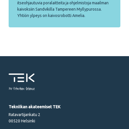
itseohjautuvia poralaitteita ja ohjelmistoja maailman
kaivoksiin Sandvikilla Tampereen Myllypurossa.
Yhtiön ylpeys on kaivosrobotti Amelia.
Me tekniikan takana
Tekniikan akateemiset TEK
Ratavartijankatu 2
00520 Helsinki