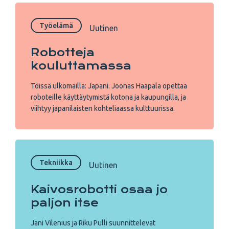
Työelämä
Uutinen
Robotteja
kouluttamassa
Töissä ulkomailla: Japani. Joonas Haapala opettaa
roboteille käyttäytymistä kotona ja kaupungilla, ja
viihtyy japanilaisten kohteliaassa kulttuurissa.
Tekniikka
Uutinen
Kaivosrobotti osaa jo
paljon itse
Jani Vilenius ja Riku Pulli suunnittelevat