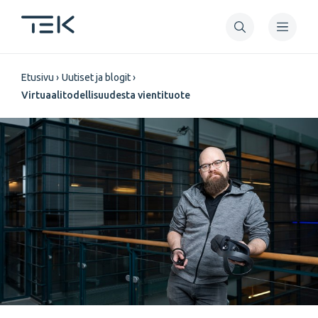
Hyppää
pääsisältöön
Murupolku
Etusivu
Uutiset ja blogit
Virtuaalitodellisuudesta vientituote