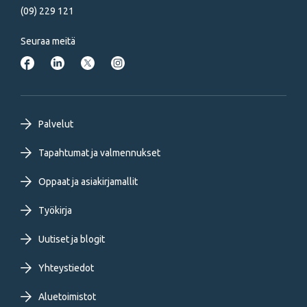
(09) 229 121
Seuraa meitä
Footer
Palvelut
primary
Tapahtumat ja valmennukset
Oppaat ja asiakirjamallit
menu
Työkirja
FI
Uutiset ja blogit
Yhteystiedot
Aluetoimistot