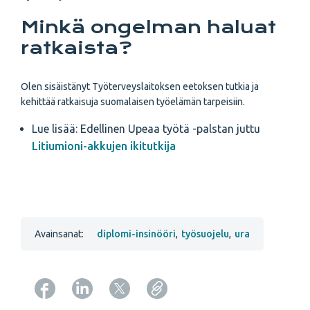
Minkä ongelman haluat
ratkaista?
Olen sisäistänyt Työterveyslaitoksen eetoksen tutkia ja
kehittää ratkaisuja suomalaisen työelämän tarpeisiin.
Lue lisää: Edellinen Upeaa työtä -palstan juttu
Litiumioni-akkujen ikitutkija
Avainsanat:
diplomi-insinööri
,
työsuojelu
,
ura
Copy URL from below