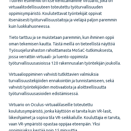
Tuorein esimerkki on itse kehittämämme Virtuario, joka on
virtuaalitodellisuuteen toteutettu työturvallisuuden
oppimisympäristö. Koulutettavat työntekijät oppivat
itsenäisesti työturvallisuustaitoja ja vieläpä paljon paremmin
kuin luokkahuoneessa.
Tieto tarttuu ja se muistetaan paremmin, kun ihminen oppii
oman tekemisen kautta. Tästä meillä on tieteellistä näyttöä
Työsuojelurahaston rahoittamasta MoSaC-tutkimuksesta,
jossa verrattiin virtuaali- ja luento-oppimista
työturvallisuusasioissa 120 rakennusalan työntekijän joukolla.
Virtuaalioppiminen vahvisti tutkittavien valmiuksia
turvallisuustekijöiden ennakointiin ja tunnistamiseen, sekä
vahvisti työntekijöiden motivaatiota ja aloitteellisuutta
työturvallisuusasioiden edistämisessä.
Virtuario on Oculus-virtuaalilaseille toteutettu
koulutusympäristö, jonka käyttöön ei tarvita kuin VR-lasit,
liikeohjaimet ja sopiva tila VR-seikkailulle. Kouluttajia ei tarvita,
vaan VR-ympäristö opastaa oppijaa eteenpäin. Yksi
oppimisjakso kestää noin 15 minuuttia.