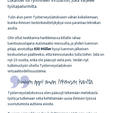
Lukander loi ryhmineen Virtuarion, joka varjelee
työtapaturmilta.
Tulin alun perin Työterveyslaitokseen vähän kokeilemaan,
kuinka ihmisen tiedonkäsittelykykyä voisi parantaa tekniikan
avulla.
Olin ollut teekkarina hankkimassa killalle rahaa
luentoavustajana Automaatio-messuilla, ja yhden luennon
pitäjä, aivotutkija
Kiti Müller
kysyi luennon jälkeisen
keskustelun päätteeksi, että kiinnostaisiko tulla töihin. Siitä on
nyt 20 vuotta, enkä ole päässyt vielä pois. Vedän nyt
tutkimustyön ohella Työterveyslaitoksen
virtuaalitodellisuustiimiä.
Ihminen oppii oman tekemisen kautta.
Työterveyslaitoksessa olen päässyt tekemään mielekästä
työtä ja tutkimaan sekä kehittämään uusia ihmisen työssä
suoriutumista auttavia asioita.