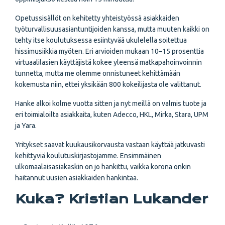
Opetussisällöt on kehitetty yhteistyössä asiakkaiden
työturvallisuusasiantuntijoiden kanssa, mutta muuten kaikki on
tehty itse koulutuksessa esiintyvää ukulelella soitettua
hissimusiikkia myöten. Eri arvioiden mukaan 10–15 prosenttia
virtuaalilasien käyttäjistä kokee yleensä matkapahoinvoinnin
tunnetta, mutta me olemme onnistuneet kehittämään
kokemusta niin, ettei yksikään 800 kokeilijasta ole valittanut.
Hanke alkoi kolme vuotta sitten ja nyt meillä on valmis tuote ja
eri toimialoilta asiakkaita, kuten Adecco, HKL, Mirka, Stara, UPM
ja Yara.
Yritykset saavat kuukausikorvausta vastaan käyttää jatkuvasti
kehittyviä koulutuskirjastojamme. Ensimmäinen
ulkomaalaisasiakaskin on jo hankittu, vaikka korona onkin
haitannut uusien asiakkaiden hankintaa.
Kuka? Kristian Lukander