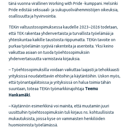
tänä vuonna virallinen Working with Pride -kumppani. Helsinki
Pride edistää seksuaali- ja sukupuolivähemmistöjen oikeuksia,
osallisuutta ja hyvinvointia.
TEKin valtuustosopimuksessa kaudelle 2023–2026 todetaan,
että TEK rakentaa yhdenvertaista ja turvallista työelämää ja
yhteiskuntaa kaikille taustoista riippumatta. TEKin tavoite on
purkaa työelämän syrjiviä rakenteita ja asenteita. Yksi keino
vaikuttaa asiaan on tuoda työehtosopimuksiin
yhdenvertaisuutta varmistavia kirjauksia.
– Työehtosopimuksilla voidaan vaikuttaa laajasti ja tehokkaasti
yrityksissä noudatettaviin ehtoihin ja käytäntöihin. Uskon myös,
että työnantajaliitoissa ja yrityksissä on halua toimia tähän
suuntaan, toteaa TEKin työmarkkinajohtaja
Teemu
Hankamäki
.
– Käytännön esimerkkinä voi mainita, että muutamiin juuri
uusittuihin työehtosopimuksiin tuli kirjaus ns. kohtuullisista
mukautuksista, joissa kyse on vammaisten henkilöiden
huomioinnista työelämässä.