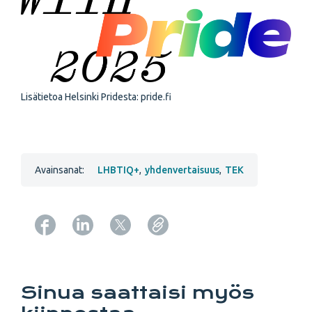
Lisätietoa Helsinki Pridesta: pride.fi
Avainsanat:
LHBTIQ+
,
yhdenvertaisuus
,
TEK
Copy URL from below
Sinua saattaisi myös