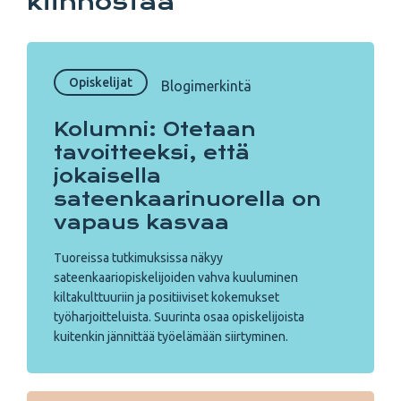
kiinnostaa
Opiskelijat
Blogimerkintä
Kolumni: Otetaan
tavoitteeksi, että
jokaisella
sateenkaarinuorella on
vapaus kasvaa
Tuoreissa tutkimuksissa näkyy
sateenkaariopiskelijoiden vahva kuuluminen
kiltakulttuuriin ja positiiviset kokemukset
työharjoitteluista. Suurinta osaa opiskelijoista
kuitenkin jännittää työelämään siirtyminen.