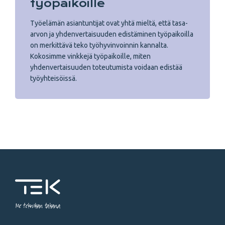
työpaikoille
Työelämän asiantuntijat ovat yhtä mieltä, että tasa-
arvon ja yhdenvertaisuuden edistäminen työpaikoilla
on merkittävä teko työhyvinvoinnin kannalta.
Kokosimme vinkkejä työpaikoille, miten
yhdenvertaisuuden toteutumista voidaan edistää
työyhteisöissä.
Me tekniikan takana