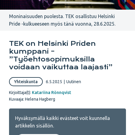
Moninaisuuden puolesta. TEK osallistuu Helsinki
Pride -kulkueeseen myös tänä vuonna, 28.6.2025.
TEK on Helsinki Priden
kumppani –
”Työehtosopimuksilla
voidaan vaikuttaa laajasti”
Yhteiskunta
6.5.2025
|
Uutinen
Kirjoittaja(t):
Katariina Rönnqvist
Kuvaaja: Helena Hagberg
Hyväksymällä kaikki evästeet voit kuunnella
artikkelin sisällön.