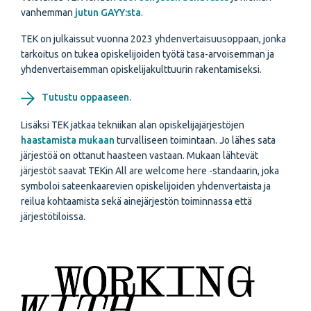
vanhemman
jutun GAYY:sta
.
TEK on julkaissut vuonna 2023 yhdenvertaisuusoppaan, jonka
tarkoitus on tukea opiskelijoiden työtä tasa-arvoisemman ja
yhdenvertaisemman opiskelijakulttuurin rakentamiseksi.
Tutustu oppaaseen.
Lisäksi TEK jatkaa tekniikan alan opiskelijajärjestöjen
haastamista mukaan
turvalliseen toimintaan. Jo lähes sata
järjestöä on ottanut haasteen vastaan. Mukaan lähtevät
järjestöt saavat TEKin All are welcome here -standaarin, joka
symboloi sateenkaarevien opiskelijoiden yhdenvertaista ja
reilua kohtaamista sekä ainejärjestön toiminnassa että
järjestötiloissa.