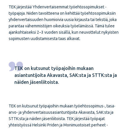
TEK järjestää Yhdenvertaisemmat työehtosopimukset -
työpajoja. Niiden tavoitteena on kehittää työehtosopimuksiin
yhdenvertaisuuden huomioivia uusia kirjausta tai tekstiä, joka
parantaa vähemmistöjen oikeuksia työelämässä. Tämä tulee
ajankohtaiseksi 2–3 vuoden sisällä, kun neuvottelut nykyisten
sopimusten uudistamisesta taas alkavat.
TEK on kutsunut työpajoihin mukaan
asiantuntijoita Akavasta, SAK:sta ja STTK:sta ja
näiden jäsenliitoista.
TEK on kutsunut työpajoihin mukaan työehtosopimus-, tasa-
arvo- ja yhdenvertaisuusasiantuntijoita Akavasta, SAK:sta ja
STTK:sta ja näiden jäsenliitoista. TEK järjestää työpajat
yhteistyössä Helsinki Priden ja Monimuotoiset perheet -