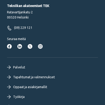
Tekniikan akateemiset TEK
Ratavartijankatu 2
00520 Helsinki
(09) 229 121
Seuraa meitä
Footer
Palvelut
primary
Tapahtumat ja valmennukset
Oppaat ja asiakirjamallit
menu
Työkirja
FI