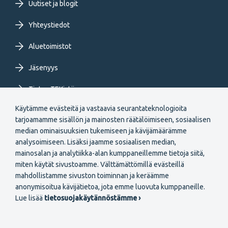
Uutiset ja blogit
Yhteystiedot
Aluetoimistot
Jäsenyys
Tietoa TEKistä
Käytämme evästeitä ja vastaavia seurantateknologioita
Extranet
tarjoamamme sisällön ja mainosten räätälöimiseen, sosiaalisen
median ominaisuuksien tukemiseen ja kävijämäärämme
analysoimiseen. Lisäksi jaamme sosiaalisen median,
mainosalan ja analytiikka-alan kumppaneillemme tietoja siitä,
miten käytät sivustoamme. Välttämättömillä evästeillä
mahdollistamme sivuston toiminnan ja keräämme
Secondary
anonymisoitua kävijätietoa, jota emme luovuta kumppaneille.
Liity jäseneksi
Lue lisää
tietosuojakäytännöstämme ›
menu