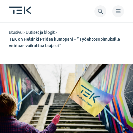
Hyppää
pääsisältöön
Murupolku
Etusivu
Uutiset ja blogit
TEK on Helsinki Priden kumppani – ”Työehtosopimuksilla
voidaan vaikuttaa laajasti”