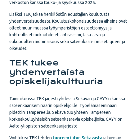
verkoston kanssa touko- ja syyskuussa 2025.
Lisäksi TEK jatkaa henkilöstön edustajien koulutusta
yhdenvertaisuudesta. Koulutuskokonaisuudessa aiheina ovat
olleet muun muassa työympäristöjen esteettömyys ja
kohtuulliset mukautukset, antirasismi, tasa-arvo ja
sukupuolten moninaisuus sekä sateenkaari-ihmiset, queer ja
oikeudet.
TEK tukee
yhdenvertaista
opiskelijakulttuuria
Tammikuussa TEK järjesti yhdessä Sekavan ja GAYY:n kanssa
sateenkaariseminaarin opiskelijoille. Työelämäseminaari
pidettiin Tampereella. Sekava tuo yhteen Tampereen
korkeakouluyhteisön sateenkaarevia opiskelijoita. GAYY on
Aalto-yliopiston sateenkaarijärjestö.
Voit lukea TEK-lehden
tuoreen jutun Sekavasta
ja hieman