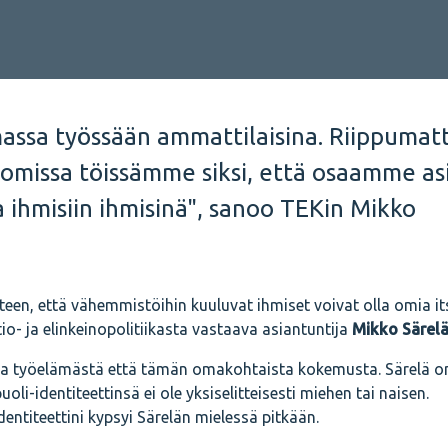
massa työssään ammattilaisina. Riippumat
missa töissämme siksi, että osaamme asi
 ihmisiin ihmisinä", sanoo TEKin Mikko
teen, että vähemmistöihin kuuluvat ihmiset voivat olla omia i
o- ja elinkeinopolitiikasta vastaava asiantuntija
Mikko Särel
ta työelämästä että tämän omakohtaista kokemusta. Särelä o
i-identiteettinsä ei ole yksiselitteisesti miehen tai naisen.
ntiteettini kypsyi Särelän mielessä pitkään.