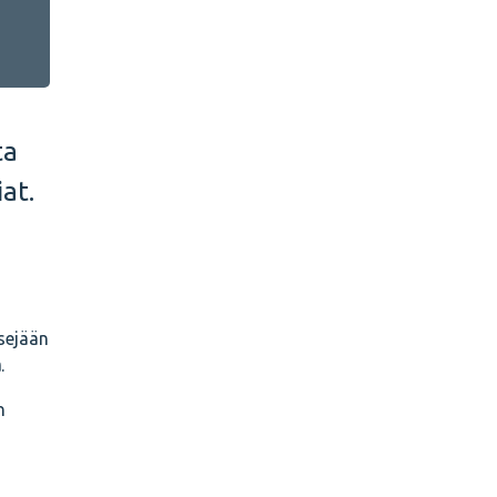
ta
at.
tsejään
ä
.
n