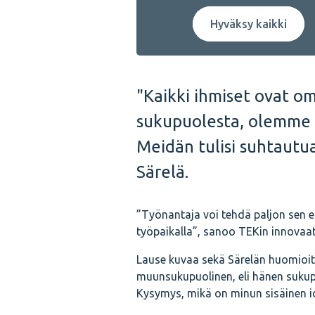
Hyväksy kaikki
"Kaikki ihmiset ovat o
sukupuolesta, olemme o
Meidän tulisi suhtautua
Särelä.
”Työnantaja voi tehdä paljon sen e
työpaikalla”, sanoo TEKin innovaati
Lause kuvaa sekä Särelän huomioi
muunsukupuolinen, eli hänen sukupuol
Kysymys, mikä on minun sisäinen ide