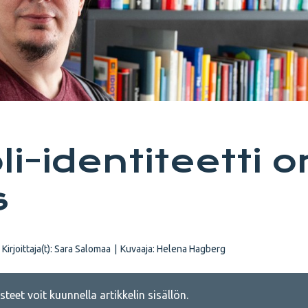
i-identiteetti o
s
Kirjoittaja(t):
Sara Salomaa
|
Kuvaaja:
Helena Hagberg
teet voit kuunnella artikkelin sisällön.