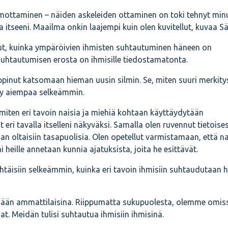
mottaminen – näiden askeleiden ottaminen on toki tehnyt min
tseeni. Maailma onkin laajempi kuin olen kuvitellut, kuvaa Sä
t, kuinka ympäröivien ihmisten suhtautuminen häneen on
 suhtautumisen erosta on ihmisille tiedostamatonta.
inut katsomaan hieman uusin silmin. Se, miten suuri merkity
yy aiempaa selkeämmin.
iten eri tavoin naisia ja miehiä kohtaan käyttäydytään
ut eri tavalla itselleni näkyväksi. Samalla olen ruvennut tietoises
an oltaisiin tasapuolisia. Olen opetellut varmistamaan, että na
eille annetaan kunnia ajatuksista, joita he esittävät.
htäisiin selkeämmin, kuinka eri tavoin ihmisiin suhtaudutaan 
sään ammattilaisina. Riippumatta sukupuolesta, olemme omis
t. Meidän tulisi suhtautua ihmisiin ihmisinä.