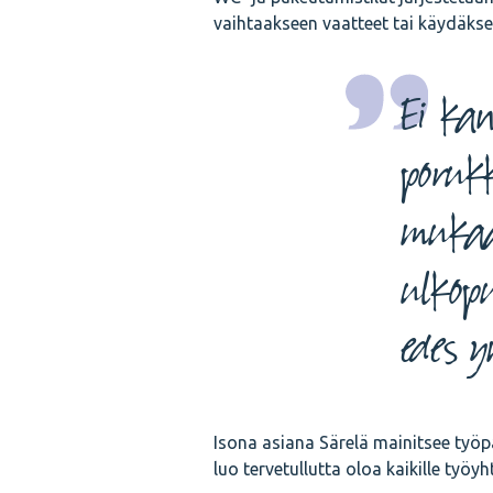
vaihtaakseen vaatteet tai käydäks
Ei kan
poruk
mukaan
ulkopu
edes 
Isona asiana Särelä mainitsee työp
luo tervetullutta oloa kaikille työyh