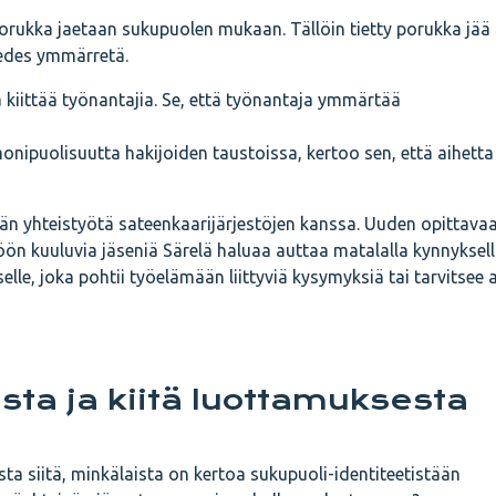
 porukka jaetaan sukupuolen mukaan. Tällöin tietty porukka jää
ä edes ymmärretä.
 kiittää työnantajia. Se, että työnantaja ymmärtää
nipuolisuutta hakijoiden taustoissa, kertoo sen, että aihetta
n yhteistyötä sateenkaarijärjestöjen kanssa. Uuden opittava
n kuuluvia jäseniä Särelä haluaa auttaa matalalla kynnyksell
elle, joka pohtii työelämään liittyviä kysymyksiä tai tarvitsee
sta ja kiitä luottamuksesta
a siitä, minkälaista on kertoa sukupuoli-identiteetistään