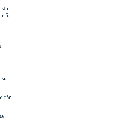
usta
relä.
s
ti
iset
heidän
sa