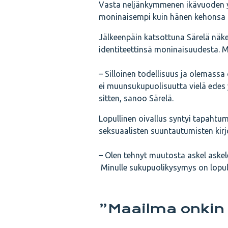
Vasta neljänkymmenen ikävuoden y
moninaisempi kuin hänen kehonsa p
Jälkeenpäin katsottuna Särelä näkee
identiteettinsä moninaisuudesta. 
– Silloinen todellisuus ja olemassa 
ei muunsukupuolisuutta vielä edes
sitten, sanoo Särelä.
Lopullinen oivallus syntyi tapahtuma
seksuaalisten suuntautumisten kirjo
– Olen tehnyt muutosta askel askele
Minulle sukupuolikysymys on lopulta
”Maailma onkin 