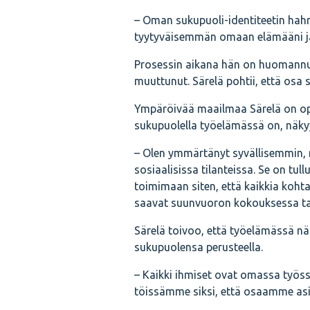
– Oman sukupuoli-identiteetin hah
tyytyväisemmän omaan elämääni ja i
Prosessin aikana hän on huomannu
muuttunut. Särelä pohtii, että osa
Ympäröivää maailmaa Särelä on opp
sukupuolella työelämässä on, näk
– Olen ymmärtänyt syvällisemmin, m
sosiaalisissa tilanteissa. Se on tull
toimimaan siten, että kaikkia kohta
saavat suunvuoron kokouksessa tai h
Särelä toivoo, että työelämässä nä
sukupuolensa perusteella.
– Kaikki ihmiset ovat omassa työs
töissämme siksi, että osaamme asia