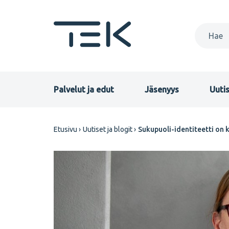
Hyppää
pääsisältöön
Primary
Palvelut ja edut
Jäsenyys
Uutis
menu
Murupolku
Etusivu
Uutiset ja blogit
Sukupuoli-identiteetti on
FI