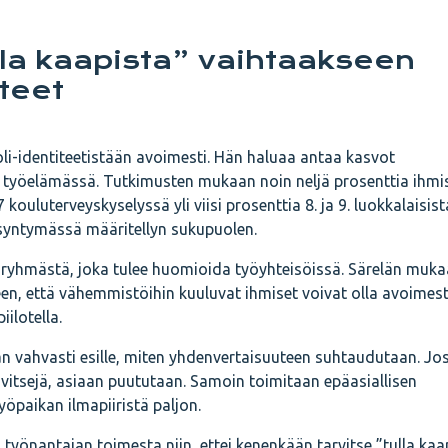
lla kaapista” vaihtaakseen
tteet
i-identiteetistään avoimesti. Hän haluaa antaa kasvot
työelämässä. Tutkimusten mukaan noin neljä prosenttia ihmi
uluterveyskyselyssä yli viisi prosenttia 8. ja 9. luokkalaisist
syntymässä määritellyn sukupuolen.
öryhmästä, joka tulee huomioida työyhteisöissä. Särelän muk
een, että vähemmistöihin kuuluvat ihmiset voivat olla avoimest
iilotella.
n vahvasti esille, miten yhdenvertaisuuteen suhtaudutaan. Jo
 vitsejä, asiaan puututaan. Samoin toimitaan epäasiallisen
öpaikan ilmapiiristä paljon.
 työnantajan toimesta niin, ettei kenenkään tarvitse ”tulla kaa