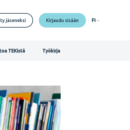
econdary
ity jäseneksi
FI
enu
I
toa TEKistä
Työkirja