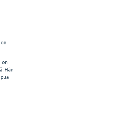
 on
a on
ä. Hän
 apua