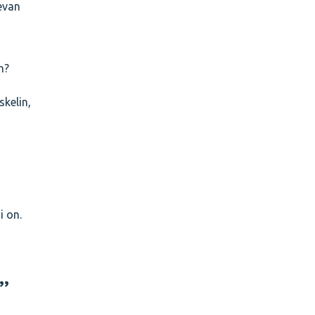
evan
n?
skelin,
i on.
”