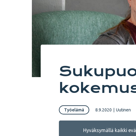
Sukupuol
kokemu
Työelämä
8.9.2020
|
Uutinen
Hyväksymällä kaikki eväs