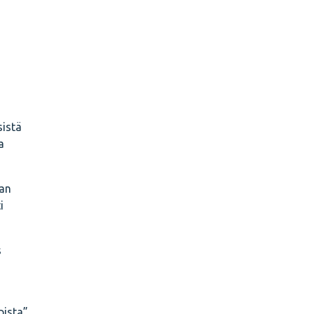
sistä
a
aan
i
s
pista”