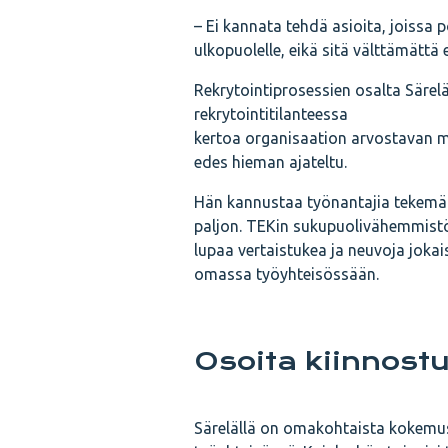
– Ei kannata tehdä asioita, joissa
ulkopuolelle, eikä sitä välttämätt
Rekrytointiprosessien osalta Särelä
rekrytointitilanteessa
kertoa organisaation arvostavan mo
edes hieman ajateltu.
Hän kannustaa työnantajia tekemää
paljon. TEKin sukupuolivähemmistöö
lupaa vertaistukea ja neuvoja jokais
omassa työyhteisössään.
Osoita kiinnostu
Särelällä on omakohtaista kokemust