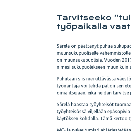
Tarvitseeko ”tu
työpaikalla vaa
Särelä on päättänyt puhua sukupuol
muunsukupuoliselle vähemmistölle 
on muunsukupuolisia. Vuoden 2017 ko
nimesi sukupuolekseen muun kuin 
Puhutaan siis merkittävästä väest
työnantaja voi tehdä paljon sen et
omia itsejään, eikä heidän tarvitse p
Särelä haastaa työyhteisöt tuomaa
työyhteisössä viljellään epäsopivia
käytöksen kohdalla. Tämä kertoo ty
WC- ja pukeutumistilat järjestetään