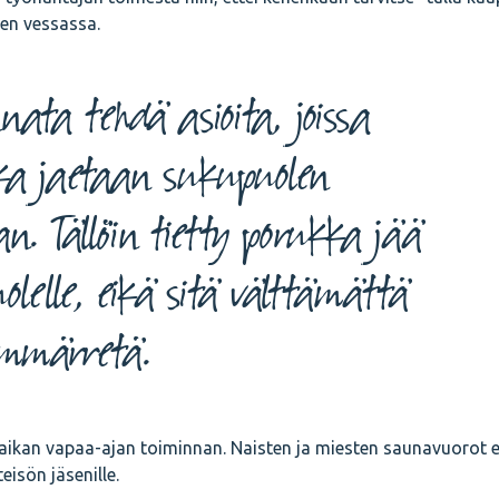
een vessassa.
nata tehdä asioita, joissa
ka jaetaan sukupuolen
. Tällöin tietty porukka jää
olelle, eikä sitä välttämättä
ymmärretä.
aikan vapaa-ajan toiminnan. Naisten ja miesten saunavuorot e
teisön jäsenille.