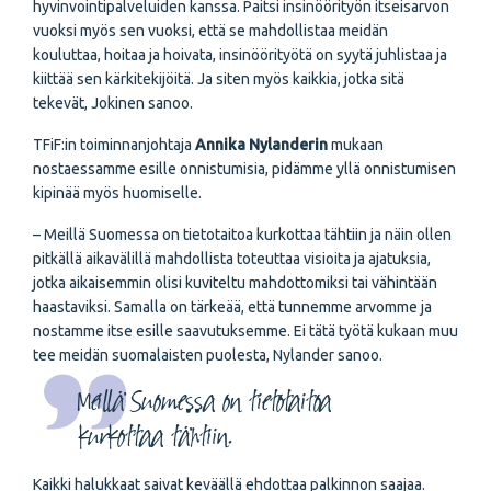
hyvinvointipalveluiden kanssa. Paitsi insinöörityön itseisarvon
vuoksi myös sen vuoksi, että se mahdollistaa meidän
kouluttaa, hoitaa ja hoivata, insinöörityötä on syytä juhlistaa ja
kiittää sen kärkitekijöitä. Ja siten myös kaikkia, jotka sitä
tekevät, Jokinen sanoo.
TFiF:in toiminnanjohtaja
Annika Nylanderin
mukaan
nostaessamme esille onnistumisia, pidämme yllä onnistumisen
kipinää myös huomiselle.
– Meillä Suomessa on tietotaitoa kurkottaa tähtiin ja näin ollen
pitkällä aikavälillä mahdollista toteuttaa visioita ja ajatuksia,
jotka aikaisemmin olisi kuviteltu mahdottomiksi tai vähintään
haastaviksi. Samalla on tärkeää, että tunnemme arvomme ja
nostamme itse esille saavutuksemme. Ei tätä työtä kukaan muu
tee meidän suomalaisten puolesta, Nylander sanoo.
Meillä Suomessa on tietotaitoa
kurkottaa tähtiin.
Kaikki halukkaat saivat keväällä ehdottaa palkinnon saajaa.