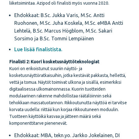
liiketoimintaa. Azipod oli finalisti myös vuonna 2020.
Ehdokkaat: B.Sc. Jukka Varis, M.Sc. Antti
Ruohonen, M.Sc. Juha Koskela, M.Sc. eMBA Antti
Lehtelä, B.Sc. Marcus Högblom, M.Sc. Sakari
Sorsimo ja B.Sc. Tommi Lempiäinen
Lue lisää finalistista.
Finalisti 2: Kuori kosketusnäyttöteknologiat
Kuori on erikoistunut suuriin näyttö- ja
kosketusnäyttöratkaisuihin, jotka kestävät pakkasta, hellettä,
vettä ja tomua. Näytöt toimivat ulkona ja sisällä, esimerkiksi
digitaalisessa ulkomainonnassa. Kuorin tuotteiden
modulaarinen rakenne mahdollistaa räätälöinnin sekä
tehokkaan massatuotannon. Rikkoutunutta näyttöä ei tarvitse
korvata uudella: riittää kun korjaa rikkoutuneen moduulin.
Tuotteen käyttöikä kasvaa ja jätteen määrä sekä
komponenttitarve pienenevät.
Ehdokkaat: MBA, tekn.yo. Jarkko Jokelainen, DI