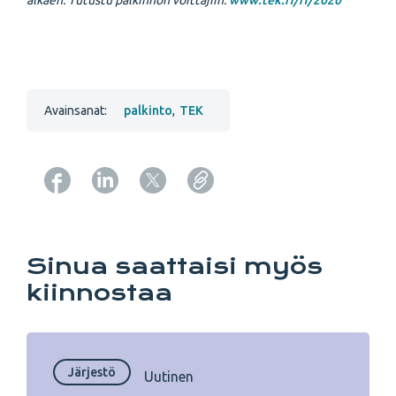
alkaen. Tutustu palkinnon voittajiin:
www.tek.fi/fi/2020
Avainsanat:
palkinto
,
TEK
Copy URL from below
Sinua saattaisi myös
kiinnostaa
Järjestö
Uutinen