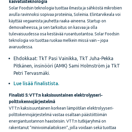
kasvatusteknologia
Solar Foodsin teknologia tuottaa ilmasta ja sähköstä mikrobien
avulla ravinnoksi sopivaa proteiinia, Soleinia. Elintarvikeala voi
käyttää vegaanista jauhetta raaka-aineena. Startup on
demovaiheessa, ja sen tarkoitus on kasvaa ja olla
tulevaisuudessa osa kestävää ruoantuotantoa. Solar Foodsin
teknologia voi tuottaa ruokaa melkein missä vain – jopa
avaruudessa.
Ehdokkaat: TkT Pasi Vainikka, TkT Juha-Pekka
Pitkänen, insinööri (AMK) Sami Holmström ja TkT
Petri Tervasmäki.
Lue lisää finalistista.
Finalisti 5: VTT:n kaksisuuntainen elektrolyyseri-
polttokennojärjestelmä
VTT:n
kaksisuuntainen korkean lämpötilan elektrolyyseri-
polttokennojärjestelmä vastaa osaltaan päästöttömän
energiantuotannon haasteisiin. VTT:n tutkijaryhmä on
rakentanut ”minivoimalaitoksen”, jolla voidaan sekä tuottaa