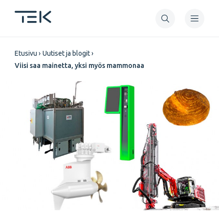
Hyppää
pääsisältöön
Murupolku
Etusivu
Uutiset ja blogit
Viisi saa mainetta, yksi myös mammonaa