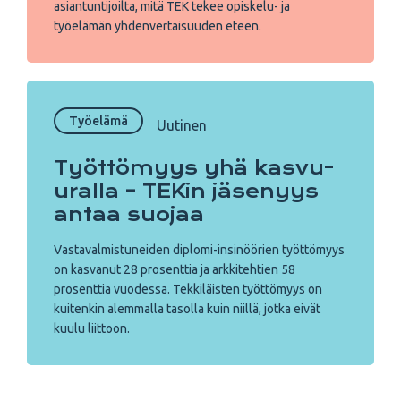
asiantuntijoilta, mitä TEK tekee opiskelu- ja
työelämän yhdenvertaisuuden eteen.
Työelämä
Uutinen
Työttömyys yhä kasvu-
uralla – TEKin jäsenyys
antaa suojaa
Vastavalmistuneiden diplomi-insinöörien työttömyys
on kasvanut 28 prosenttia ja arkkitehtien 58
prosenttia vuodessa. Tekkiläisten työttömyys on
kuitenkin alemmalla tasolla kuin niillä, jotka eivät
kuulu liittoon.