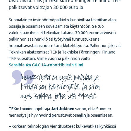
ovat tässä. TEK ja Tekniska Föreningen i Finland TFiF
palkitsevat voittajan 30 000 eurolla.
Suomalainen insinöörityöpalkinto kunnioittaa tekniikan alan
osaajia ja osaamisen soveltamista käytäntöön. Se tuo
valokeilaan ihmiset tekniikan takana. 30 000 euron arvoisen
palkinnon saa henkilö tai työryhmä tunnustuksena
huomattavasta insinööri- tai arkkitehtityöstä. Palkinnon jakavat
Tekniikan akateemiset TEK ja Tekniska Föreningen i Finland
TFiF vuosittain. Viime vuonna palkinnon voitti
Sensible 4:n GACHA-robottibussin tiimi
.
Insinöörityötä on syytä juhlistaa ja
kiittää sen kärkitekijöitä. Ja siten
myös kaikkia, jotka sitä tekevät.
TEKin toiminnanjohtaja
Jari Jokinen
sanoo, että Suomen
menestys ja hyvinvointi perustuvat osaajiin ja osaamiseen.
– Korkean teknologian vientituotteet kulkevat käsikynkässä