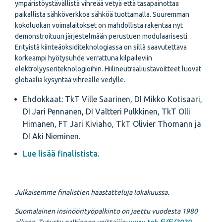
ympäristöystävällistä vihreää vetyä että tasapainottaa
paikallista sähköverkkoa sähköä tuottamalla. Suuremman
kokoluokan voimalaitokset on mahdollista rakentaa nyt
demonstroituun järjestelmään perustuen modulaarisesti.
Erityistä kiinteäoksiditeknologiassa on sillä saavutettava
korkeampi hyötysuhde verrattuna kilpaileviin
elektrolyyseriteknologioihin. Hiilineutraaliustavoitteet luovat
globaalia kysyntää vihreälle vedylle.
Ehdokkaat: TkT Ville Saarinen, DI Mikko Kotisaari,
DI Jari Pennanen, DI Valtteri Pulkkinen, TkT Olli
Himanen, FT Jari Kiviaho, TkT Olivier Thomann ja
DI Aki Nieminen.
Lue lisää finalistista.
Julkaisemme finalistien haastatteluja lokakuussa.
Suomalainen insinöörityöpalkinto on jaettu vuodesta 1980