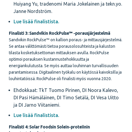
Huiyang Yu, tradenomi Maria Jokelainen ja tekn.yo.
Janne Nordström.
Lue lisää finalistista.
Finalisti 3: Sandvikin RockPulse™ -porausjärjestelmä
Sandvikin
RockPulse™ on kallion poraus- ja mittausjärjestelmä.
Se antaa välittömästi tietoa porausolosuhteista ja kaluston
tilasta kosketuksettoman mittauksen avulla. RockPulse
optimoi porauksen kustannustehokkuutta ja
energiankulutusta. Se myös auttaa louhinnan turvallisuuden
parantamisessa. Digitaalinen työkalu on käytössä kaivoksilla ja
louhintatöissä. RockPulse oli finalisti myös vuonna 2020.
Ehdokkaat: TkT Tuomo Pirinen, DI Noora Kalevo,
DI Pasi Hämäläinen, DI Timo Setälä, DI Vesa Uitto
ja DI Jarno Viitaniemi.
Lue lisää finalistista.
Finalisti 4: Solar Foodsin Solein-proteiinin