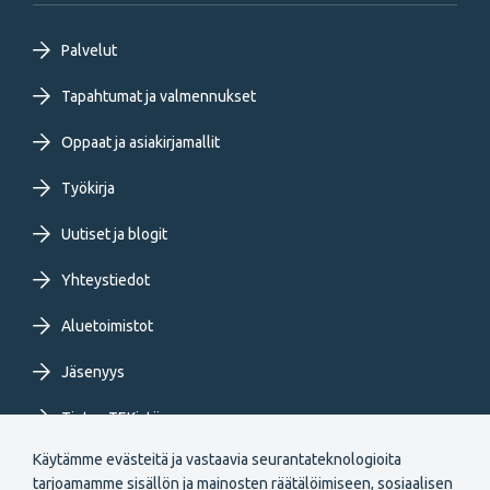
Footer
Palvelut
primary
Tapahtumat ja valmennukset
Oppaat ja asiakirjamallit
menu
Työkirja
FI
Uutiset ja blogit
Yhteystiedot
Aluetoimistot
Jäsenyys
Tietoa TEKistä
Käytämme evästeitä ja vastaavia seurantateknologioita
Extranet
tarjoamamme sisällön ja mainosten räätälöimiseen, sosiaalisen