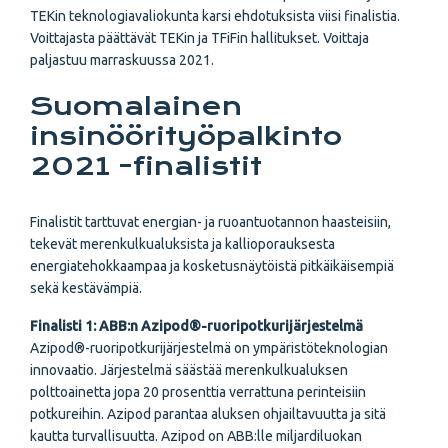
TEKin teknologiavaliokunta karsi ehdotuksista viisi finalistia.
Voittajasta päättävät TEKin ja TFiFin hallitukset. Voittaja
paljastuu marraskuussa 2021.
Suomalainen
insinöörityöpalkinto
2021 -finalistit
Finalistit tarttuvat energian- ja ruoantuotannon haasteisiin,
tekevät merenkulkualuksista ja kallioporauksesta
energiatehokkaampaa ja kosketusnäytöistä pitkäikäisempiä
sekä kestävämpiä.
Finalisti 1: ABB:n Azipod®-ruoripotkurijärjestelmä
Azipod®-ruoripotkurijärjestelmä on ympäristöteknologian
innovaatio. Järjestelmä säästää merenkulkualuksen
polttoainetta jopa 20 prosenttia verrattuna perinteisiin
potkureihin. Azipod parantaa aluksen ohjailtavuutta ja sitä
kautta turvallisuutta. Azipod on ABB:lle miljardiluokan