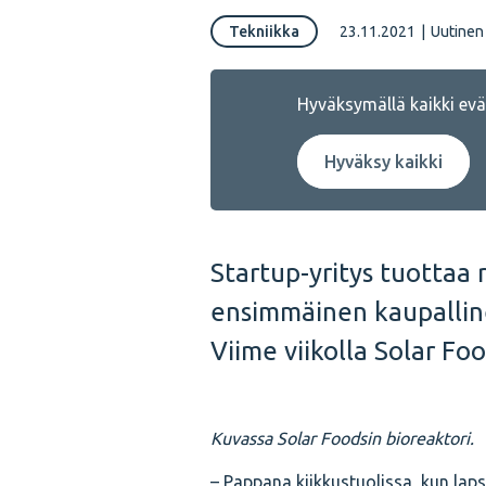
Tekniikka
23.11.2021
|
Uutinen
Hyväksymällä kaikki eväs
Hyväksy kaikki
Startup-yritys tuottaa 
ensimmäinen kaupallin
Viime viikolla Solar Fo
Kuvassa Solar Foodsin bioreaktori.
– Pappana kiikkustuolissa, kun lap