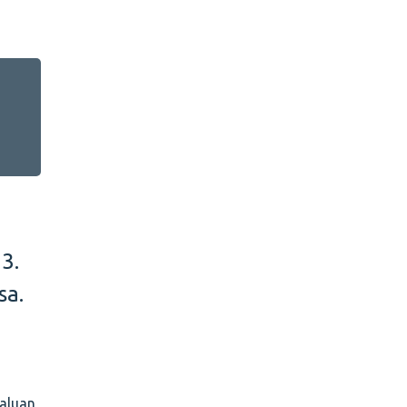
3.
sa.
haluan