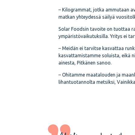
– Kilogrammat, jotka ammutaan avaru
matkan yhteydessä säilyä vuositolku
Solar Foodsin tavoite on tuottaa r
ympäristövaikutuksilla. Yritys ei t
– Meidän ei tarvitse kasvattaa runko
kasvattamistamme soluista, eikä ni
ainesta, Pitkänen sanoo.
– Ohitamme maatalouden ja maank
lihantuotannolta metsiksi, Vainikka 