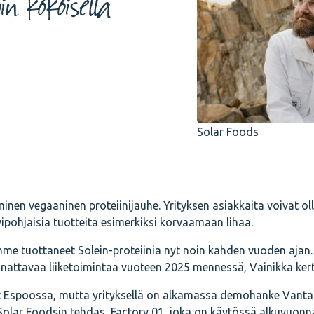
n kokoisella
Solar Foods
nen vegaaninen proteiinijauhe. Yrityksen asiakkaita voivat ol
svipohjaisia tuotteita esimerkiksi korvaamaan lihaa.
lemme tuottaneet Solein-proteiinia nyt noin kahden vuoden ajan
attavaa liiketoimintaa vuoteen 2025 mennessä, Vainikka ker
evat Espoossa, mutta yrityksellä on alkamassa demohanke Vantaa
olar Foodsin tehdas, Factory 01, joka on käytössä alkuvuonn