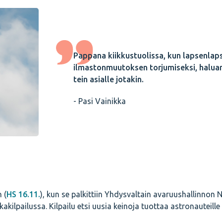
Pappana kiikkustuolissa, kun lapsenlaps
ilmastonmuutoksen torjumiseksi, haluan
tein asialle jotakin.
- Pasi Vainikka
 (
HS 16.11.
), kun se palkittiin Yhdysvaltain avaruushallinnon 
ilpailussa. Kilpailu etsi uusia keinoja tuottaa astronauteille