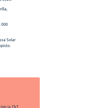
illa,
0 000
ssa Solar
opisto.
tröm ja TkT