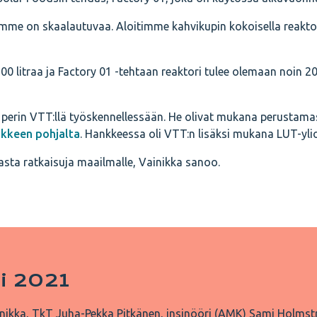
mme on skaalautuvaa. Aloitimme kahvikupin kokoisella reaktor
00 litraa ja Factory 01 -tehtaan reaktori tulee olemaan noin 2
n perin VTT:llä työskennellessään. He olivat mukana perustama
kkeen pohjalta
. Hankkeessa oli VTT:n lisäksi mukana LUT-yli
brasta ratkaisuja maailmalle, Vainikka sanoo.
ti 2021
nikka, TkT Juha-Pekka Pitkänen, insinööri (AMK) Sami Holms