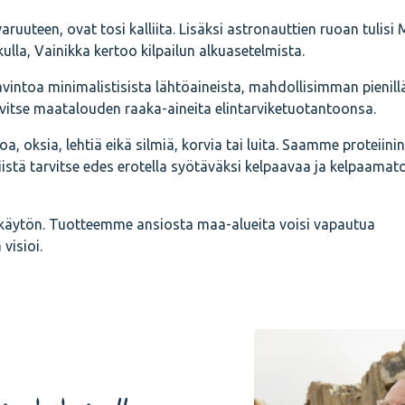
uteen, ovat tosi kalliita. Lisäksi astronauttien ruoan tulisi 
lla, Vainikka kertoo kilpailun alkuasetelmista.
avintoa minimalistisista lähtöaineista, mahdollisimman pienill
arvitse maatalouden raaka-aineita elintarviketuotantoonsa.
a, oksia, lehtiä eikä silmiä, korvia tai luita. Saamme proteiinin
istä tarvitse edes erotella syötäväksi kelpaavaa ja kelpaamat
äytön. Tuotteemme ansiosta maa-alueita voisi vapautua
visioi.