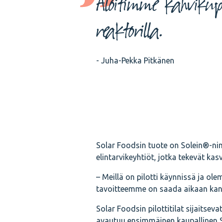
Aloitimme kahvikupi
reaktorilla.
- Juha-Pekka Pitkänen
Solar Foodsin tuote on Solein®-nimi
elintarvikeyhtiöt, jotka tekevät ka
– Meillä on pilotti käynnissä ja o
tavoitteemme on saada aikaan kann
Solar Foodsin pilottitilat sijaits
avautuu ensimmäinen kaupallinen S