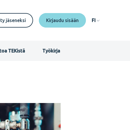
econdary
ity jäseneksi
FI
enu
I
toa TEKistä
Työkirja