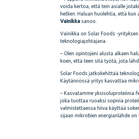
voida kertoa, että tein asialle jota
hetken. Haluan huolehtia, että ku
Vainikka
sanoo.
Vainikka on Solar Foods -yrityksen
teknologiajohtajana.
– Olen opintojeni alusta alkaen ha
koen, että teen sitä työtä, jota lä
Solar Foods jatkokehittää teknologi
Käytännössä yritys kasvattaa mikro
– Kasvatamme yksisoluproteiinia f
joka tuottaa ruoaksi sopivia protei
valmistettaessa hiiva käyttää soke
sijaan mikrobien energianlähde on ve