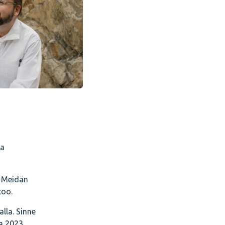
la
. Meidän
too.
lla. Sinne
a 2023.