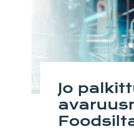
Jo palkit
avaruus
Foodsilt