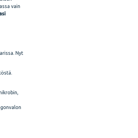
lassa vain
asi
arissa. Nyt
köstä.
ikrobin,
ingonvalon