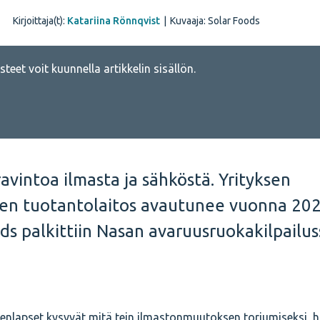
Kirjoittaja(t):
Katariina Rönnqvist
|
Kuvaaja: Solar Foods
teet voit kuunnella artikkelin sisällön.
ravintoa ilmasta ja sähköstä. Yrityksen
en tuotantolaitos avautunee vuonna 202
ods palkittiin Nasan avaruusruokakilpailus
senlapset kysyvät mitä tein ilmastonmuutoksen torjumiseksi, 