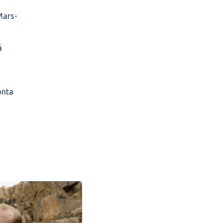
Mars-
ä
onta