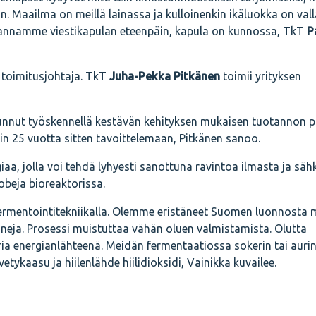
kin. Maailma on meillä lainassa ja kulloinenkin ikäluokka on val
n annamme viestikapulan eteenpäin, kapula on kunnossa, TkT
P
 toimitusjohtaja. TkT
Juha-Pekka Pitkänen
toimii yrityksen
lunnut työskennellä kestävän kehityksen mukaisen tuotannon p
hdin 25 vuotta sitten tavoittelemaan, Pitkänen sanoo.
aa, jolla voi tehdä lyhyesti sanottuna ravintoa ilmasta ja säh
beja bioreaktorissa.
ermentointitekniikalla. Olemme eristäneet Suomen luonnosta m
ineja. Prosessi muistuttaa vähän oluen valmistamista. Olutta
ria energianlähteenä. Meidän fermentaatiossa sokerin tai aur
tykaasu ja hiilenlähde hiilidioksidi, Vainikka kuvailee.