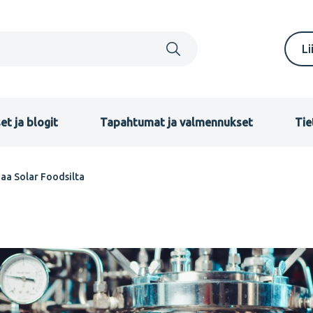
S
Li
m
F
et ja blogit
Tapahtumat ja valmennukset
Tie
aa Solar Foodsilta