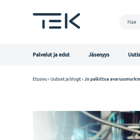
Hyppää
pääsisältöön
Primary
Palvelut ja edut
Jäsenyys
Uutis
menu
Murupolku
Etusivu
Uutiset ja blogit
Jo palkittua avaruusmurkin
FI