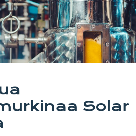
tua
murkinaa Solar
a