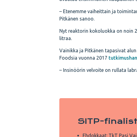
– Etenemme vaiheittain ja toiminta
Pitkänen sanoo.
Nyt reaktorin kokoluokka on noin 2
litraa.
Vainikka ja Pitkänen tapasivat alu
Foodsia vuonna 2017
tutkimushan
– Insinöörin velvoite on rullata la
SITP-finalis
Ehdokkaat: TkT Pasi Vai