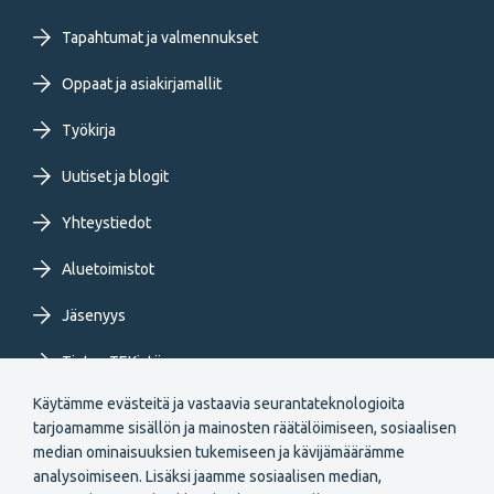
Footer
primary
Tapahtumat ja valmennukset
Oppaat ja asiakirjamallit
menu
Työkirja
FI
Uutiset ja blogit
Yhteystiedot
Aluetoimistot
Jäsenyys
Tietoa TEKistä
Käytämme evästeitä ja vastaavia seurantateknologioita
Extranet
tarjoamamme sisällön ja mainosten räätälöimiseen, sosiaalisen
median ominaisuuksien tukemiseen ja kävijämäärämme
analysoimiseen. Lisäksi jaamme sosiaalisen median,