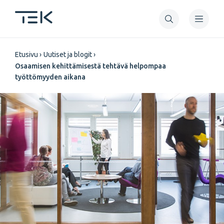
Hyppää
pääsisältöön
Murupolku
Etusivu
Uutiset ja blogit
Osaamisen kehittämisestä tehtävä helpompaa
työttömyyden aikana