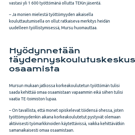
vastasi yli 1 600 työttömänä ollutta TEKin jäsentä.
– Ja monien mielestä työttömyyden aikaisella
kouluttautumisella on ollut ratkaiseva merkitys heidän
uudelleen työllistymisessä, Mursu huomauttaa.
Hyödynnetään
täydennyskoulutuskeskus
osaamista
Mursun mukaan jatkossa korkeakoulutetun työttömän tulisi
saada kehittää omaa osaamistaan vapaammin eikä siihen tulisi
vaatia TE-toimiston lupaa.
– On tavallista, että monet opiskelevat töidensä ohessa, joten
työttömyydenkin aikana korkeakoulutetut pystyvät olemaan
aktiivisesti työmarkkinoiden käytettävissä, vaikka kehittävätkin
samanaikaisesti omaa osaamistaan.