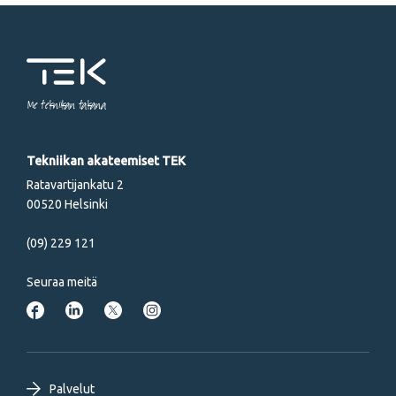
Me tekniikan takana
Tekniikan akateemiset TEK
Ratavartijankatu 2
00520 Helsinki
(09) 229 121
Seuraa meitä
Palvelut