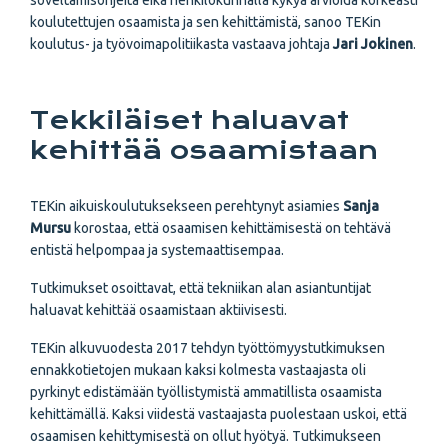
soveltamisohjeita eikä henkilökunnalla kykyä arvioida korkeasti
koulutettujen osaamista ja sen kehittämistä, sanoo TEKin
koulutus- ja työvoimapolitiikasta vastaava johtaja
Jari Jokinen
.
Tekkiläiset haluavat
kehittää osaamistaan
TEKin aikuiskoulutuksekseen perehtynyt asiamies
Sanja
Mursu
korostaa, että osaamisen kehittämisestä on tehtävä
entistä helpompaa ja systemaattisempaa.
Tutkimukset osoittavat, että tekniikan alan asiantuntijat
haluavat kehittää osaamistaan aktiivisesti.
TEKin alkuvuodesta 2017 tehdyn työttömyystutkimuksen
ennakkotietojen mukaan kaksi kolmesta vastaajasta oli
pyrkinyt edistämään työllistymistä ammatillista osaamista
kehittämällä. Kaksi viidestä vastaajasta puolestaan uskoi, että
osaamisen kehittymisestä on ollut hyötyä. Tutkimukseen