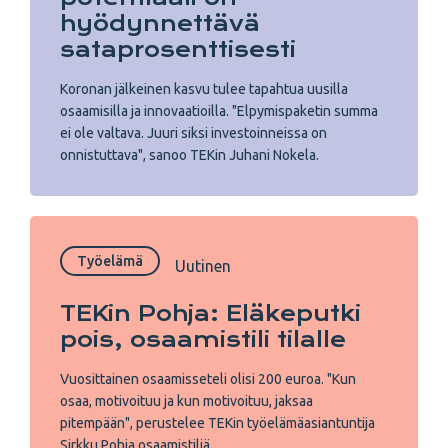
hyödynnettävä
sataprosenttisesti
Koronan jälkeinen kasvu tulee tapahtua uusilla
osaamisilla ja innovaatioilla. "Elpymispaketin summa
ei ole valtava. Juuri siksi investoinneissa on
onnistuttava", sanoo TEKin Juhani Nokela.
Työelämä
Uutinen
TEKin Pohja: Eläkeputki
pois, osaamistili tilalle
Vuosittainen osaamisseteli olisi 200 euroa. "Kun
osaa, motivoituu ja kun motivoituu, jaksaa
pitempään", perustelee TEKin työelämäasiantuntija
Sirkku Pohja osaamistiliä.