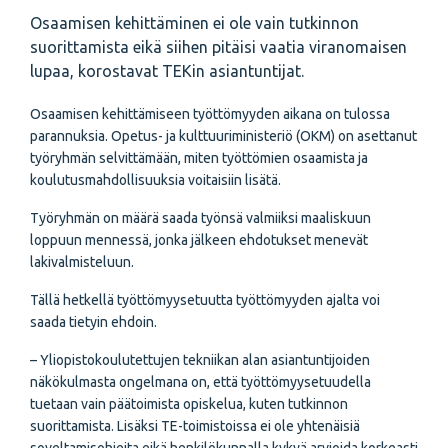
Osaamisen kehittäminen ei ole vain tutkinnon
suorittamista eikä siihen pitäisi vaatia viranomaisen
lupaa, korostavat TEKin asiantuntijat.
Osaamisen kehittämiseen työttömyyden aikana on tulossa
parannuksia. Opetus- ja kulttuuriministeriö (OKM) on asettanut
työryhmän selvittämään, miten työttömien osaamista ja
koulutusmahdollisuuksia voitaisiin lisätä.
Työryhmän on määrä saada työnsä valmiiksi maaliskuun
loppuun mennessä, jonka jälkeen ehdotukset menevät
lakivalmisteluun.
Tällä hetkellä työttömyysetuutta työttömyyden ajalta voi
saada tietyin ehdoin.
– Yliopistokoulutettujen tekniikan alan asiantuntijoiden
näkökulmasta ongelmana on, että työttömyysetuudella
tuetaan vain päätoimista opiskelua, kuten tutkinnon
suorittamista. Lisäksi TE-toimistoissa ei ole yhtenäisiä