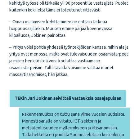
kehittyä työssä oli tärkeää yli 90 prosentille vastaajista. Puolet
kuitenkin koki, että tämä ei toteutunut riittävästi.
– Oman osaamisen kehittäminen on erittäin tärkeää
huippuosaajillekin. Muuten emme pärjää kovenevassa
kilpailussa, Jokinen painottaa.
– Yritys voisi pohtia yhdessä työntekijöiden kanssa, mihin ala ja
yritys ovat menossa, mitkä ovat tulevaisuuden osaamistarpeet
ja miten henkilöstöä voisi kouluttaa vastaamaan
osaamistarpeisiin. Tällä tavalla voisimme välttää monet
massairtisanomiset, hän jatkaa.
TEKin Jari Jokinen selvittää vastauksia osaajapulaan
Rakennemuutos on tuttu sana viime vuosien uutisista.
Monesti sanalla on viitattu ICT-sektorin ja
metsäteollisuuden myllerrykseen ja irtisanomisiin.
Tällä hetkellä eri puolilla Suomea eletään kuitenkin jo