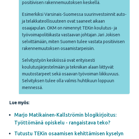
positiivisen rakennemuutoksen keskellä.
Esimerkiksi Varsinais-Suomessa suurinvestoinnit auto-
ja telakkateollisuuteen ovat saaneet aikaan
osaajapulan. OKM on nimennyt TEKin koulutus- ja
työvoimapolitiikasta vastaavan johtajan Jari Jokisen
selvittämään, miten Suomen tulee vastata positiivisen
rakennemuutoksen osaamistarpeisiin.
Selvitystyön keskiössä ovat erityisesti
koulutusjärjestelmään ja tekniikan alaan liittyvät
muutostarpeet sekä osaavan työvoiman liikkuvuus.
Selvityksen tulee olla valmis huhtikuun loppuun
mennessä.
Lue myös:
Marjo Matikainen-Kallströmin blogikirjoitus:
Työttömänä opiskelu - rangaistava teko?
Tutustu TEKin osaamisen kehittämisen kyselyn