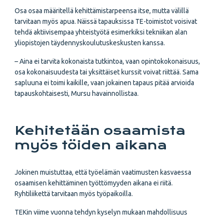
Osa osaa määritellä kehittämistarpeensa itse, mutta välillä
tarvitaan myös apua. Näissä tapauksissa TE-toimistot voisivat
tehdä aktiivisempaa yhteistyötä esimerkiksi tekniikan alan
yliopistojen täydennyskoulutuskeskusten kanssa.
– Aina ei tarvita kokonaista tutkintoa, vaan opintokokonaisuus,
osa kokonaisuudesta tai yksittäiset kurssit voivat riittää. Sama
sapluuna ei toimi kaikille, vaan jokainen tapaus pitää arvioida
tapauskohtaisesti, Mursu havainnollistaa.
Kehitetään osaamista
myös töiden aikana
Jokinen muistuttaa, että työelämän vaatimusten kasvaessa
osaamisen kehittäminen työttömyyden aikana ei riitä.
Ryhtiliikettä tarvitaan myös työpaikoilla.
TEKin viime vuonna tehdyn kyselyn mukaan mahdollisuus