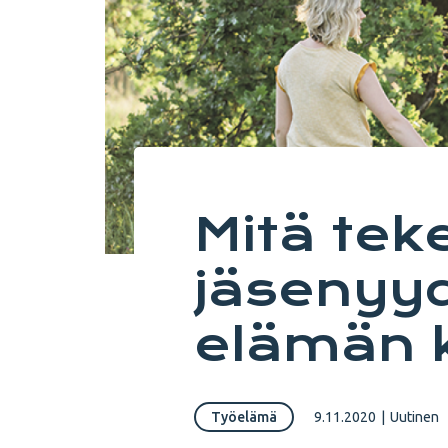
Mitä teke
jäsenyyd
elämän 
Työelämä
9.11.2020
|
Uutinen