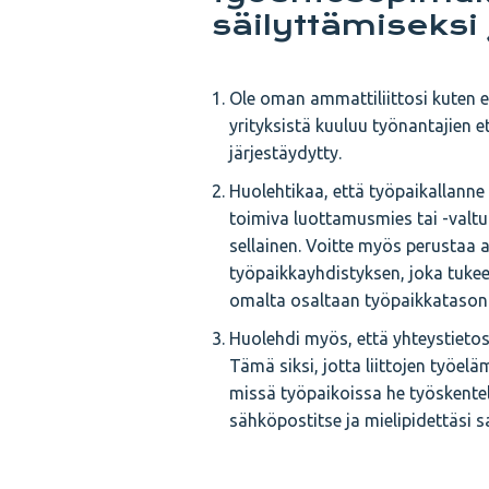
säilyttämiseksi
Ole oman ammattiliittosi kuten 
yrityksistä kuuluu työnantajien e
järjestäydytty.
Huolehtikaa, että työpaikallanne o
toimiva luottamusmies tai -valtuu
sellainen. Voitte myös perustaa a
työpaikkayhdistyksen, joka tuke
omalta osaltaan työpaikkatason 
Huolehdi myös, että yhteystietosi
Tämä siksi, jotta liittojen työelä
missä työpaikoissa he työskente
sähköpostitse ja mielipidettäsi s