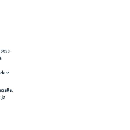
isesti
a
tekee
asalla.
 ja