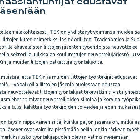
ämäasiantuntijat edustavat
jäseniään
ellaan alakohtaisesti, TEK on yhdistänyt voimansa muiden sa
n liittojen kuten esimerkiksi Insinööriliiton, Tradenomien ja S
orilla akavalaisten liittojen jäsenten työehdoista neuvottelee
ella sektorilla Julkisalan koulutettujen neuvottelujärjestö JUK
n ja muiden liittojen palkattuja työntekijöitä.
muistaa, että TEKin ja muiden liittojen työntekijät edustavat
iä. Työpaikoilla liittojen jäseniä puolestaan edustaa
neuvottelevat liittojen työntekijät tekevätkin tiivistä yhteis
miehet toimivat neuvottelijoiden silminä ja korvina työpaiko
ksia tulisi kehittää työntekijöiden toiveiden ja edun mukaisest
 täysin riippuvainen siitä, kuinka paljon jäseniä on, mitkä as
ljon jäsenet ovat valmiita pistämään peliin jonkin tärkeän työe
esimerkiksi usko työntekijäpuolen olevan valmis menemään