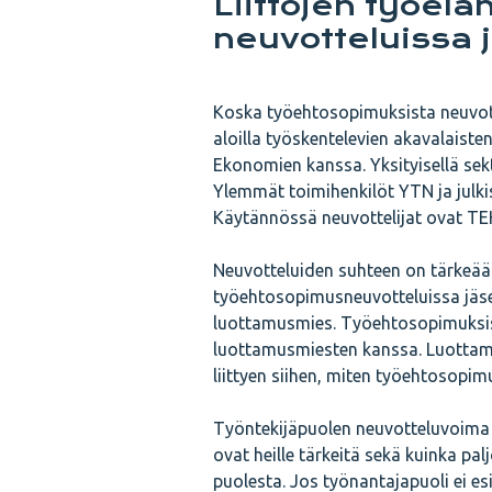
Liittojen työel
neuvotteluissa 
Koska työehtosopimuksista neuvot
aloilla työskentelevien akavalaiste
Ekonomien kanssa. Yksityisellä sekt
Ylemmät toimihenkilöt YTN ja julkis
Käytännössä neuvottelijat ovat TEKi
Neuvotteluiden suhteen on tärkeää 
työehtosopimusneuvotteluissa jäsen
luottamusmies. Työehtosopimuksista 
luottamusmiesten kanssa. Luottamus
liittyen siihen, miten työehtosopimu
Työntekijäpuolen neuvotteluvoima on
ovat heille tärkeitä sekä kuinka pa
puolesta. Jos työnantajapuoli ei 