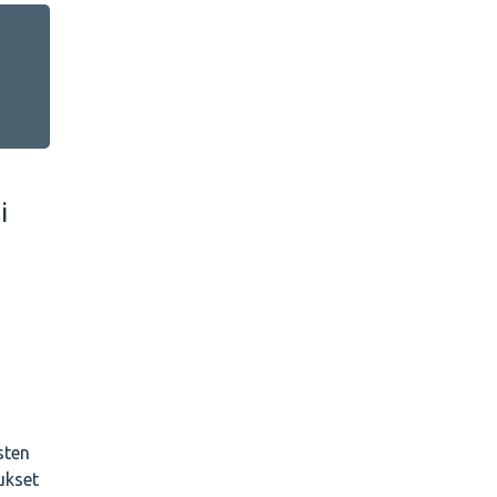
i
sten
ukset