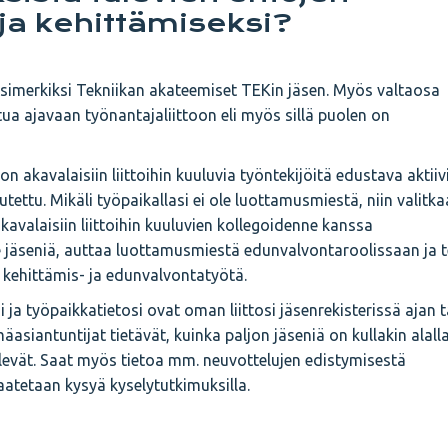
 ja kehittämiseksi?
esimerkiksi Tekniikan akateemiset TEKin jäsen. Myös valtaosa
tua ajavaan työnantajaliittoon eli myös sillä puolen on
n akavalaisiin liittoihin kuuluvia työntekijöitä edustava aktiiv
tettu. Mikäli työpaikallasi ei ole luottamusmiestä, niin valitka
kavalaisiin liittoihin kuuluvien kollegoidenne kanssa
e jäseniä, auttaa luottamusmiestä edunvalvontaroolissaan ja 
kehittämis- ja edunvalvontatyötä.
 ja työpaikkatietosi ovat oman liittosi jäsenrekisterissä ajan t
mäasiantuntijat tietävät, kuinka paljon jäseniä on kullakin alalla
levät. Saat myös tietoa mm. neuvottelujen edistymisestä
aatetaan kysyä kyselytutkimuksilla.