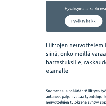
Hyväksymällä kaikki eväs
Hyväksy kaikki
Liittojen neuvottelemi
siinä, onko meillä varaa
harrastuksille, rakkaud
elämälle.
Suomessa lainsäädäntö liittyen työ
antaneet paljon valtaa työntekijöil
neuvottelujen tuloksena syntyy so