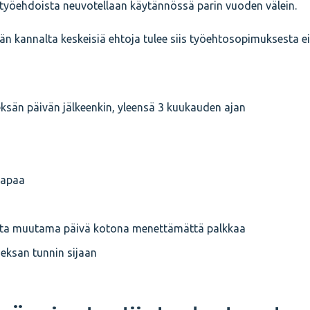
 työehdoista neuvotellaan käytännössä parin vuoden välein.
än kannalta keskeisiä ehtoja tulee siis työehtosopimuksesta e
eksän päivän jälkeenkin, yleensä 3 kuukauden ajan
vapaa
asta muutama päivä kotona menettämättä palkkaa
eksan tunnin sijaan