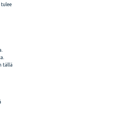
 tulee
a.
a.
 tällä
ä