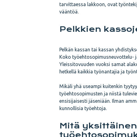
tarvittaessa lakkoon, ovat työntekij
vääntöä.
Pelkkien kassoje
Pelkän kassan tai kassan yhdistyks
Koko työehtosopimusneuvottelu- ja 
Yleissitovuuden vuoksi samat alako
hetkellä kaikkia työnantajia ja työnt
Mikäli yhä useampi kuitenkin tyytyy
työehtosopimusten ja niistä tulevi
ensisijaisesti jäseniään. Ilman amm
kunnollisia työehtoja.
Mitä yksittäinen
työehtosopimuks