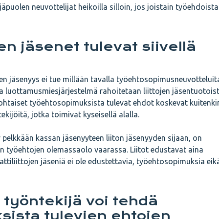
äpuolen neuvottelijat heikoilla silloin, jos joistain työehdoista
n jäsenet tulevat siivellä
en jäsenyys ei tue millään tavalla työehtosopimusneuvotteluit
luottamusmiesjärjestelmä rahoitetaan liittojen jäsentuotoist
htaiset työehtosopimuksista tulevat ehdot koskevat kuitenkin
ekijöitä, jotka toimivat kyseisellä alalla.
 pelkkään kassan jäsenyyteen liiton jäsenyyden sijaan, on
en työehtojen olemassaolo vaarassa. Liitot edustavat aina
attiliittojen jäseniä ei ole edustettavia, työehtosopimuksia eik
 työntekijä voi tehdä
ista tulevien ehtojen