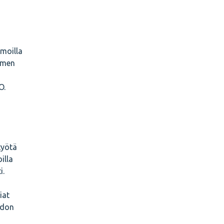
moilla
uomen
O.
työtä
illa
i.
iat
hdon