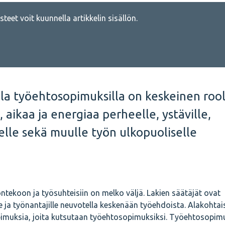
teet voit kuunnella artikkelin sisällön.
lla työehtosopimuksilla on keskeinen rool
, aikaa ja energiaa perheelle, ystäville,
elle sekä muulle työn ulkopuoliselle
ntekoon ja työsuhteisiin on melko väljä. Lakien säätäjät ovat
le ja työnantajille neuvotella keskenään työehdoista. Alakohtai
pimuksia, joita kutsutaan työehtosopimuksiksi. Työehtosopim