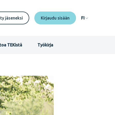
econdary
ity jäseneksi
FI
enu
I
toa TEKistä
Työkirja