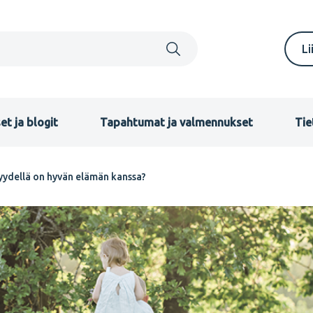
S
Li
m
F
et ja blogit
Tapahtumat ja valmennukset
Tie
nyydellä on hyvän elämän kanssa?