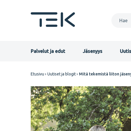
Hyppää
pääsisältöön
Primary
Palvelut ja edut
Jäsenyys
Uutis
menu
Murupolku
Etusivu
Uutiset ja blogit
Mitä tekemistä liiton jäse
FI