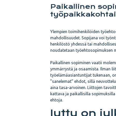
Paikallinen sopi
työpaikkakohtai
Ylempien toimihenkilöiden työehto
mahdollisuudet. Sopijana voi työn
henkilöstö yhdessä tai mahdollises
noudatetaan työehtosopimuksen mää
Paikallinen sopiminen vaatii molem
ymmärrystä ja osaamista. Ilman liit
työelämäasiantuntijat tukenaan, on
”sanelemat” ehdot, sillä neuvottelu
aina tasa-arvoinen. Liittojen tavo
kattava ja paikallisilla sopimuksill
ehtoja.
Juttu on ju