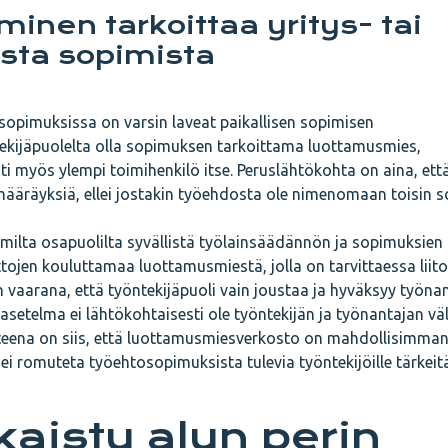
minen tarkoittaa yritys- tai
sta sopimista
sopimuksissa on varsin laveat paikallisen sopimisen
tekijäpuolelta olla sopimuksen tarkoittama luottamusmies,
ti myös ylempi toimihenkilö itse. Peruslähtökohta on aina, ett
räyksiä, ellei jostakin työehdosta ole nimenomaan toisin so
milta osapuolilta syvällistä työlainsäädännön ja sopimuksien
tojen kouluttamaa luottamusmiestä, jolla on tarvittaessa liit
 vaarana, että työntekijäpuoli vain joustaa ja hyväksyy työna
asetelma ei lähtökohtaisesti ole työntekijän ja työnantajan väl
itteena on siis, että luottamusmiesverkosto on mahdollisimma
a ei romuteta työehtosopimuksista tulevia työntekijöille tärkeit
lkaistu alun perin