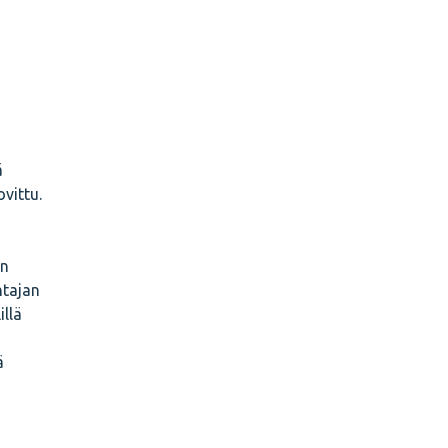
ä
vittu.
on
ntajan
illä
n
ä