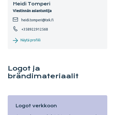
Heidi Tomperi
Viestinnän asiantuntija
heidi.tomperi@tek.fi
+358922912568
Näytä profiili
Logot ja
brändimateriaalit
Logot verkkoon