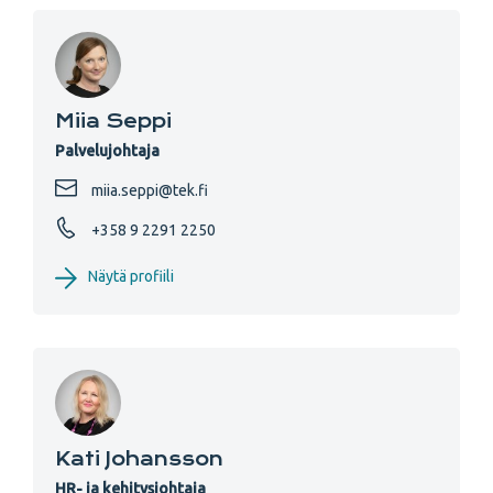
Miia Seppi
Palvelujohtaja
miia.seppi@tek.fi
+358 9 2291 2250
Näytä profiili
Kati Johansson
HR- ja kehitysjohtaja