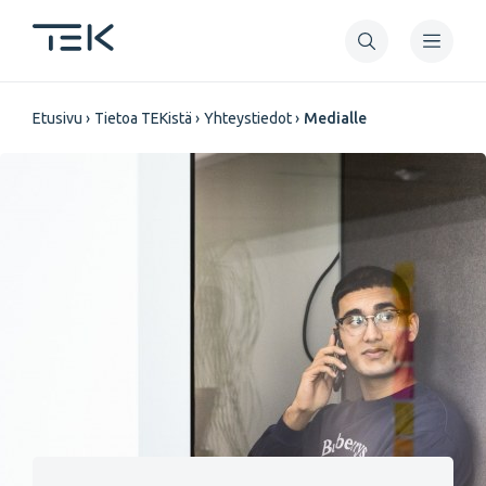
Hyppää
pääsisältöön
Murupolku
Etusivu
Tietoa TEKistä
Yhteystiedot
Medialle