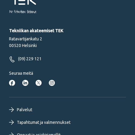
Me tekniikan takana
Tekniikan akateemiset TEK
Ratavartijankatu 2
00520 Helsinki
(09) 229 121
Seuraa meitä
Footer
Palvelut
primary
Tapahtumat ja valmennukset