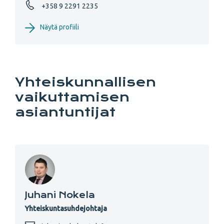
+358 9 2291 2235
Näytä profiili
Yhteiskunnallisen
vaikuttamisen
asiantuntijat
Juhani Nokela
Yhteiskuntasuhdejohtaja