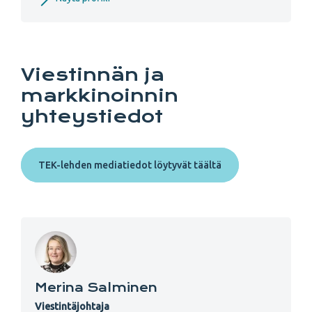
Viestinnän ja
markkinoinnin
yhteystiedot
TEK-lehden mediatiedot löytyvät täältä
Merina Salminen
Viestintäjohtaja