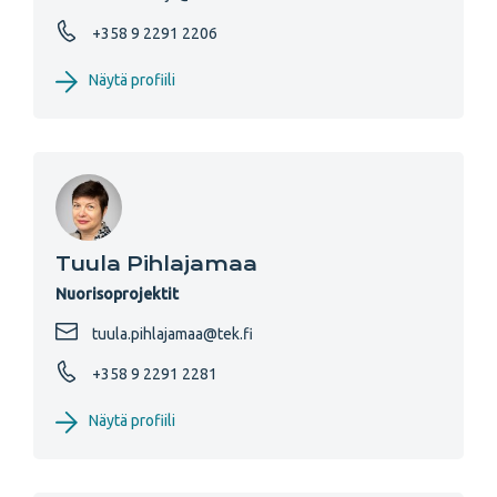
+358 9 2291 2206
Näytä profiili
Tuula Pihlajamaa
Nuorisoprojektit
tuula.pihlajamaa@tek.fi
+358 9 2291 2281
Näytä profiili