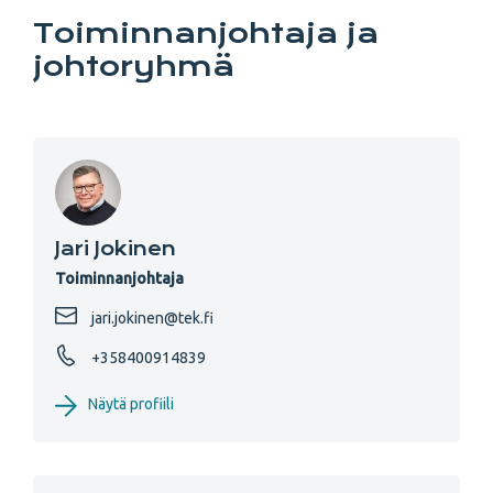
Toiminnanjohtaja ja
johtoryhmä
Jari Jokinen
Toiminnanjohtaja
jari.jokinen@tek.fi
+358400914839
Näytä profiili