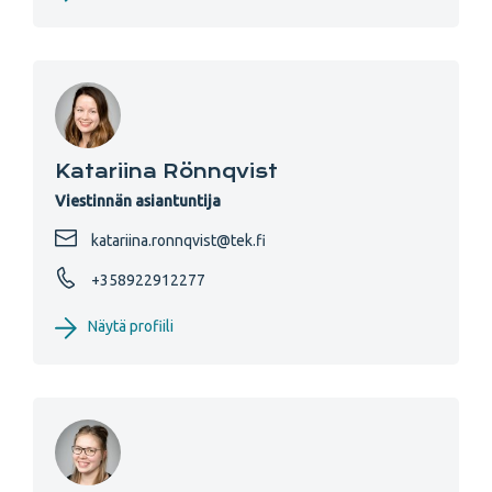
Katariina Rönnqvist
Viestinnän asiantuntija
katariina.ronnqvist@tek.fi
+358922912277
Näytä profiili