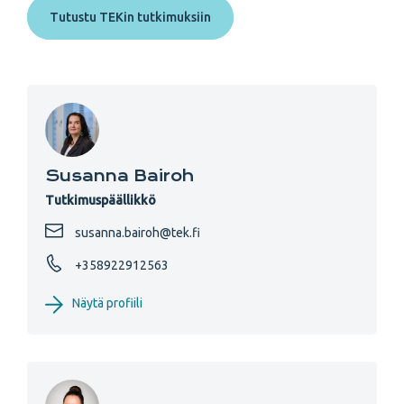
Tutustu TEKin tutkimuksiin
Susanna Bairoh
Tutkimuspäällikkö
susanna.bairoh@tek.fi
+358922912563
Näytä profiili