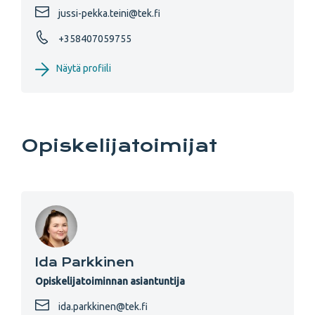
jussi-pekka.teini@tek.fi
+358407059755
Näytä profiili
Opiskelijatoimijat
Ida Parkkinen
Opiskelijatoiminnan asiantuntija
ida.parkkinen@tek.fi