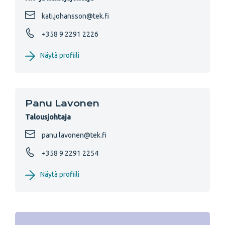
kati.johansson@tek.fi
+358 9 2291 2226
Näytä profiili
Panu Lavonen
Talousjohtaja
panu.lavonen@tek.fi
+358 9 2291 2254
Näytä profiili