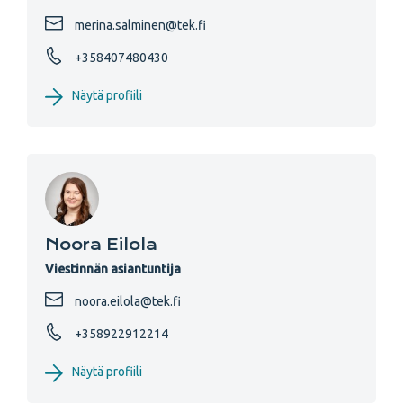
merina.salminen@tek.fi
+358407480430
Näytä profiili
Noora Eilola
Viestinnän asiantuntija
noora.eilola@tek.fi
+358922912214
Näytä profiili