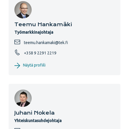
Teemu Hankamäki
Työmarkkinajohtaja
teemu.hankamaki@tek.fi
+358 9 2291 2219
Näytä profiili
Juhani Nokela
Yhteiskuntasuhdejohtaja