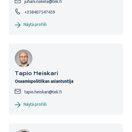
juhani.nokela@tek.fi
+358407547459
Näytä profiili
Tapio Heiskari
Osaamispolitiikan asiantuntija
tapio.heiskari@tek.fi
Näytä profiili