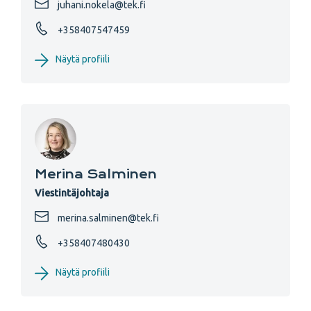
juhani.nokela@tek.fi
+358407547459
Näytä profiili
Merina Salminen
Viestintäjohtaja
merina.salminen@tek.fi
+358407480430
Näytä profiili