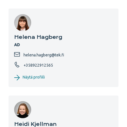
Helena Hagberg
AD
helena.hagberg@tek.fi
+358922912565
Näytä profiili
Heidi Kjellman