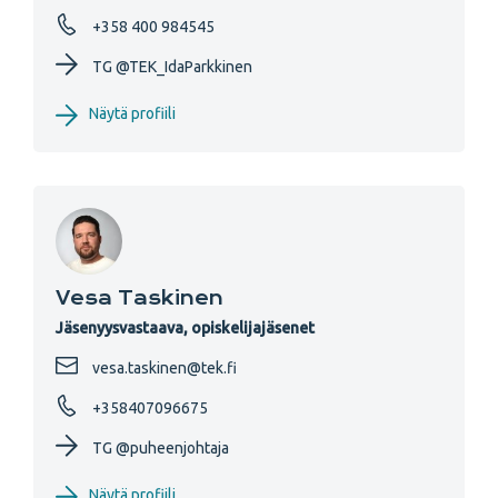
+358 400 984545
TG @TEK_IdaParkkinen
Näytä profiili
Vesa Taskinen
Jäsenyysvastaava, opiskelijajäsenet
vesa.taskinen@tek.fi
+358407096675
TG @puheenjohtaja
Näytä profiili