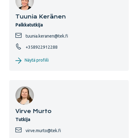
Tuunia Keränen
Palkkatutkija
tuunia.keranen@tek.fi
+358922912288
Näytä profiili
Virve Murto
Tutkija
virve.murto@tek.fi