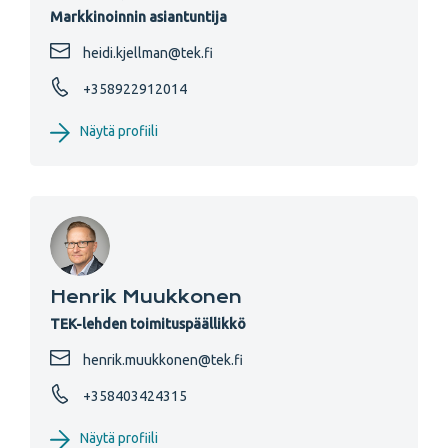
Markkinoinnin asiantuntija
heidi.kjellman@tek.fi
+358922912014
Näytä profiili
Henrik Muukkonen
TEK-lehden toimituspäällikkö
henrik.muukkonen@tek.fi
+358403424315
Näytä profiili