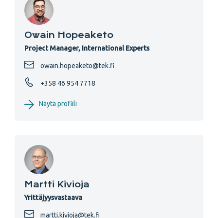
Owain Hopeaketo
Project Manager, International Experts
owain.hopeaketo@tek.fi
+358 46 954 7718
Näytä profiili
Martti Kivioja
Yrittäjyysvastaava
martti.kivioja@tek.fi