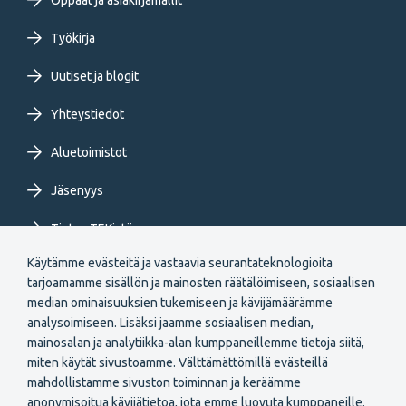
Oppaat ja asiakirjamallit
menu
Työkirja
FI
Uutiset ja blogit
Yhteystiedot
Aluetoimistot
Jäsenyys
Tietoa TEKistä
Käytämme evästeitä ja vastaavia seurantateknologioita
Extranet
tarjoamamme sisällön ja mainosten räätälöimiseen, sosiaalisen
median ominaisuuksien tukemiseen ja kävijämäärämme
analysoimiseen. Lisäksi jaamme sosiaalisen median,
mainosalan ja analytiikka-alan kumppaneillemme tietoja siitä,
miten käytät sivustoamme. Välttämättömillä evästeillä
mahdollistamme sivuston toiminnan ja keräämme
anonymisoitua kävijätietoa, jota emme luovuta kumppaneille.