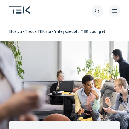
Hyppää
pääsisältöön
Murupolku
Etusivu
Tietoa TEKistä
Yhteystiedot
TEK Lounget