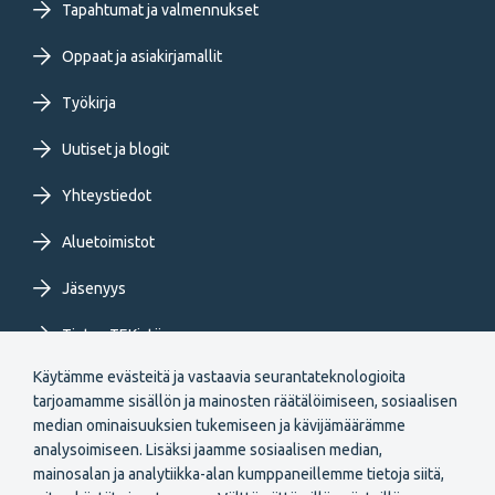
primary
Tapahtumat ja valmennukset
Oppaat ja asiakirjamallit
menu
Työkirja
FI
Uutiset ja blogit
Yhteystiedot
Aluetoimistot
Jäsenyys
Tietoa TEKistä
Käytämme evästeitä ja vastaavia seurantateknologioita
Extranet
tarjoamamme sisällön ja mainosten räätälöimiseen, sosiaalisen
median ominaisuuksien tukemiseen ja kävijämäärämme
analysoimiseen. Lisäksi jaamme sosiaalisen median,
mainosalan ja analytiikka-alan kumppaneillemme tietoja siitä,