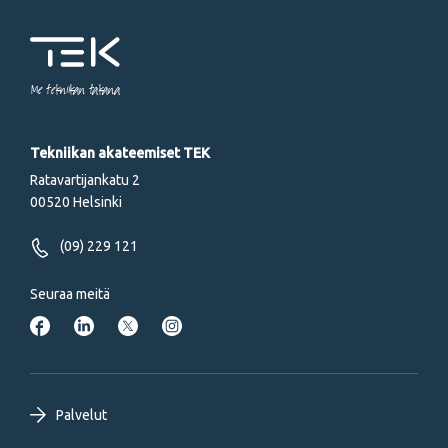
Me tekniikan takana
Tekniikan akateemiset TEK
Ratavartijankatu 2
00520 Helsinki
(09) 229 121
Seuraa meitä
Footer
Palvelut