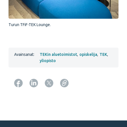
Turun TFiF-TEK Lounge.
Avainsanat:
TEKin aluetoimistot
,
opiskelija
,
TEK
,
yliopisto
Copy URL from below