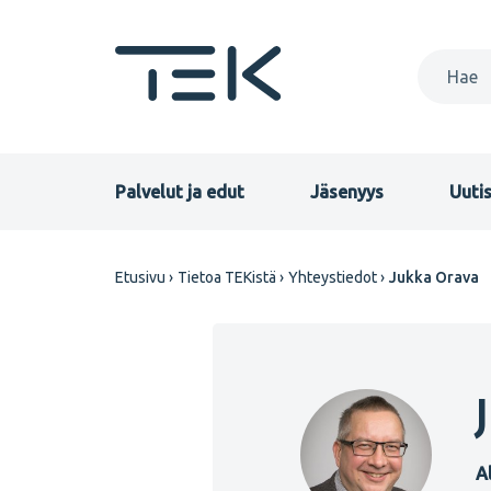
Hyppää
pääsisältöön
Primary
Palvelut ja edut
Jäsenyys
Uutis
menu
Murupolku
Etusivu
Tietoa TEKistä
Yhteystiedot
Jukka Orava
FI
A