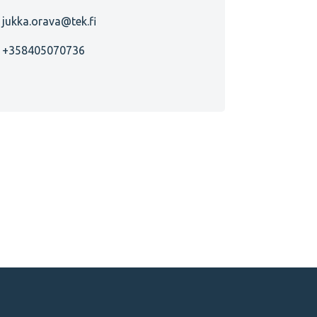
jukka.orava@tek.fi
+358405070736