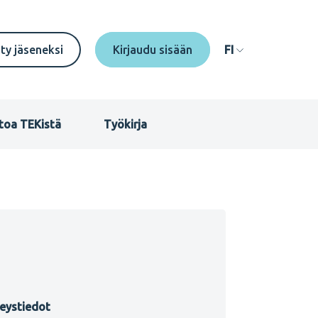
econdary
ity jäseneksi
FI
enu
I
toa TEKistä
Työkirja
eystiedot