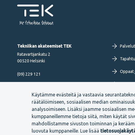
Me tekniikan takana
Fo
Tekniikan akateemiset TEK
Palvelu
Ratavartijankatu 2
pr
Tapahtu
00520 Helsinki
Oppaat j
me
(09) 229 121
Työkirja
FI
Seuraa meitä
Käytämme evästeitä ja vastaavia seurantatekn
Uutiset 
räätälöimiseen, sosiaalisen median ominaisuu
analysoimiseen. Lisäksi jaamme sosiaalisen med
kumppaneillemme tietoja siitä, miten käytät si
mahdollistamme sivuston toiminnan ja kerääm
Footer
Evästeasetukset
Tietosuojaselosteet
Anna palautetta
luovuta kumppaneille. Lue lisää
tietosuojakäy