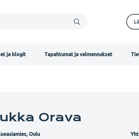
S
Li
m
F
et ja blogit
Tapahtumat ja valmennukset
Tie
Jukka Orava
lueasiamies, Oulu
Yht