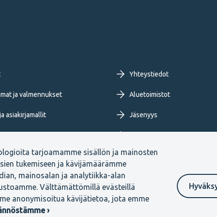
oter
t
Yhteystiedot
imary
mat ja valmennukset
Aluetoimistot
a asiakirjamallit
Jäsenyys
nu
Tietoa TEKistä
ologioita tarjoamamme sisällön ja mainosten
ja blogit
Extranet
ksien tukemiseen ja kävijämäärämme
ian, mainosalan ja analytiikka-alan
Hyväks
vustoamme. Välttämättömillä evästeillä
me anonymisoitua kävijätietoa, jota emme
Ilmoituskanava
tännöstämme ›