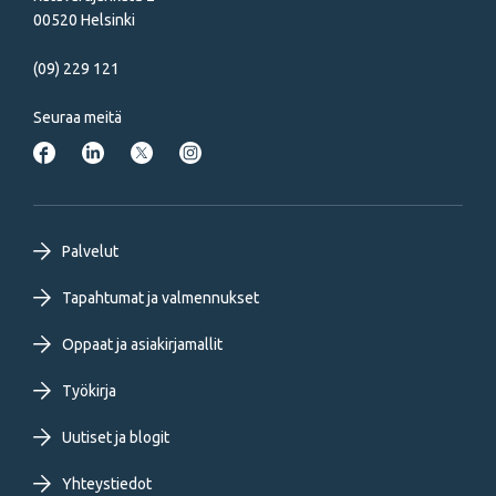
00520 Helsinki
(09) 229 121
Seuraa meitä
Footer
Palvelut
primary
Tapahtumat ja valmennukset
Oppaat ja asiakirjamallit
menu
Työkirja
FI
Uutiset ja blogit
Yhteystiedot