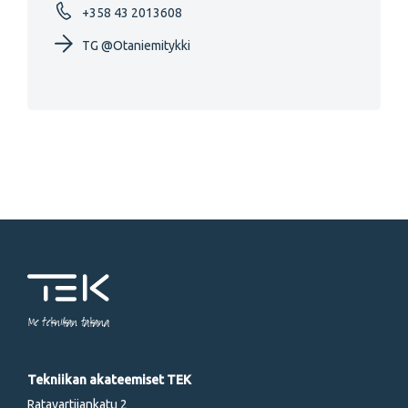
+358 43 2013608
TG @Otaniemitykki
Me tekniikan takana
Tekniikan akateemiset TEK
Ratavartijankatu 2