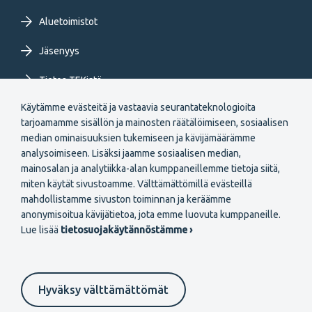
Aluetoimistot
Jäsenyys
Tietoa TEKistä
Käytämme evästeitä ja vastaavia seurantateknologioita
Extranet
tarjoamamme sisällön ja mainosten räätälöimiseen, sosiaalisen
median ominaisuuksien tukemiseen ja kävijämäärämme
analysoimiseen. Lisäksi jaamme sosiaalisen median,
mainosalan ja analytiikka-alan kumppaneillemme tietoja siitä,
miten käytät sivustoamme. Välttämättömillä evästeillä
mahdollistamme sivuston toiminnan ja keräämme
Secondary
anonymisoitua kävijätietoa, jota emme luovuta kumppaneille.
Liity jäseneksi
Lue lisää
tietosuojakäytännöstämme ›
menu
FI
Hyväksy välttämättömät
Suomeksi
In English
På svenska