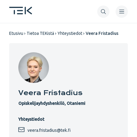
Hyppää
pääsisältöön
Murupolku
Etusivu
Tietoa TEKistä
Yhteystiedot
Veera Fristadius
Veera Fristadius
Opiskelijayhdyshenkilö, Otaniemi
Yhteystiedot
veera.fristadius@tek.fi