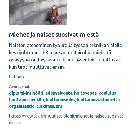
Miehet ja naiset suosivat miestä
Naisten eteneminen työuralla tyssää tekniikan alalla
keskijohtoon. TEK:n Susanna Bairohin mielestä
osasyynä on hyytävä kulttuuri. Asenteet muuttuvat,
kun teot muuttuvat ensin.
Uutinen
Avainsanat:
diplomi-insinööri
,
edunvalvonta
,
hoitovapaa
,
koulutus
,
luottamushenkilö
,
luottamusmies
,
luottamusvaltuutettu
,
organisaatio
,
tutkimus
,
ura
https://www.tek.fi/fi/uutiset-blogit/miehet-ja-naiset-suosivat-
miesta