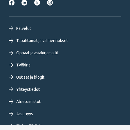
Footer
Palvelut
primary
Tapahtumat ja valmennukset
Oppaat ja asiakirjamallit
menu
Työkirja
FI
Uutiset ja blogit
Yhteystiedot
Aluetoimistot
Jäsenyys
Tietoa TEKistä