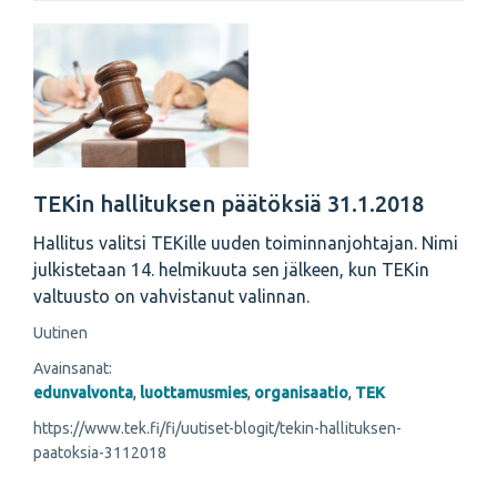
TEKin hallituksen päätöksiä 31.1.2018
Hallitus valitsi TEKille uuden toiminnanjohtajan. Nimi
julkistetaan 14. helmikuuta sen jälkeen, kun TEKin
valtuusto on vahvistanut valinnan.
Uutinen
Avainsanat:
edunvalvonta
,
luottamusmies
,
organisaatio
,
TEK
https://www.tek.fi/fi/uutiset-blogit/tekin-hallituksen-
paatoksia-3112018