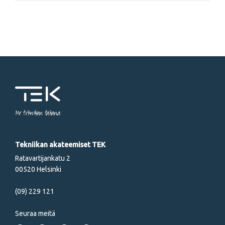
Me tekniikan takana
Tekniikan akateemiset TEK
Ratavartijankatu 2
00520 Helsinki
(09) 229 121
Seuraa meitä