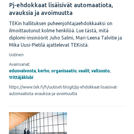
Pj-ehdokkaat lisäisivät automaatiota,
avauksia ja avoimuutta
TEKin hallituksen puheenjohtajaehdokkaaksi on
ilmoittautunut kolme henkilöä. Lue tästä, mitä
diplomi-insinöörit Juho Salmi, Mari-Leena Talvitie ja
Mika Uusi-Pietilä ajattelevat TEKistä.
Uutinen
Avainsanat:
edunvalvonta
,
kerho
,
organisaatio
,
vaalit
,
valtuusto
,
Yrittäjäklubi
https://www.tek.fi/fi/uutiset-blogit/pj-ehdokkaat-lisaisivat-
automaatiota-avauksia-ja-avoimuutta