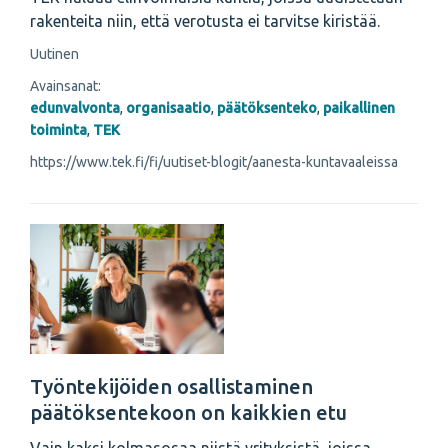
rakenteita niin, että verotusta ei tarvitse kiristää.
Uutinen
Avainsanat:
edunvalvonta
,
organisaatio
,
päätöksenteko
,
paikallinen
toiminta
,
TEK
https://www.tek.fi/fi/uutiset-blogit/aanesta-kuntavaaleissa
Työntekijöiden osallistaminen
päätöksentekoon on kaikkien etu