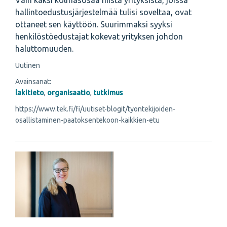
Vain kaksi kolmasosaa niistä yrityksistä, joissa
hallintoedustusjärjestelmää tulisi soveltaa, ovat
ottaneet sen käyttöön. Suurimmaksi syyksi
henkilöstöedustajat kokevat yrityksen johdon
haluttomuuden.
Uutinen
Avainsanat:
lakitieto
,
organisaatio
,
tutkimus
https://www.tek.fi/fi/uutiset-blogit/tyontekijoiden-
osallistaminen-paatoksentekoon-kaikkien-etu