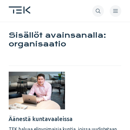
Hyppää
pääsisältöön
Sisällöt avainsanalla:
organisaatio
Äänestä kuntavaaleissa
TEK haluaa elinvoimaisia kuntia, joissa uudistetaan