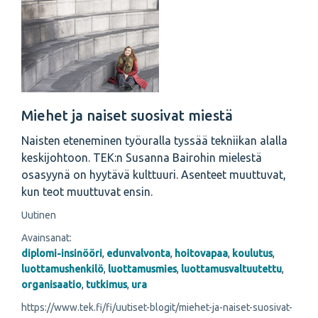
Miehet ja naiset suosivat miestä
Naisten eteneminen työuralla tyssää tekniikan alalla
keskijohtoon. TEK:n Susanna Bairohin mielestä
osasyynä on hyytävä kulttuuri. Asenteet muuttuvat,
kun teot muuttuvat ensin.
Uutinen
Avainsanat:
diplomi-insinööri
,
edunvalvonta
,
hoitovapaa
,
koulutus
,
luottamushenkilö
,
luottamusmies
,
luottamusvaltuutettu
,
organisaatio
,
tutkimus
,
ura
https://www.tek.fi/fi/uutiset-blogit/miehet-ja-naiset-suosivat-