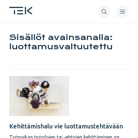
Hyppää
pääsisältöön
Sisällöt avainsanalla:
luottamusvaltuutettu
Kehittämishalu vie luottamustehtävään
Työpaikan työolojen tai -ehtojen kehittäminen on