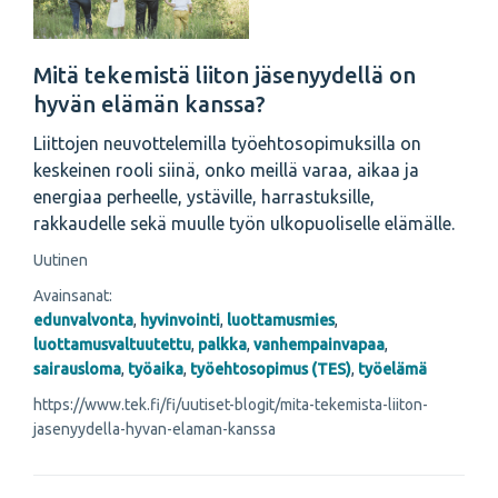
Mitä tekemistä liiton jäsenyydellä on
hyvän elämän kanssa?
Liittojen neuvottelemilla työehtosopimuksilla on
keskeinen rooli siinä, onko meillä varaa, aikaa ja
energiaa perheelle, ystäville, harrastuksille,
rakkaudelle sekä muulle työn ulkopuoliselle elämälle.
Uutinen
Avainsanat:
edunvalvonta
,
hyvinvointi
,
luottamusmies
,
luottamusvaltuutettu
,
palkka
,
vanhempainvapaa
,
sairausloma
,
työaika
,
työehtosopimus (TES)
,
työelämä
https://www.tek.fi/fi/uutiset-blogit/mita-tekemista-liiton-
jasenyydella-hyvan-elaman-kanssa