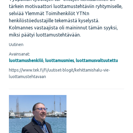
tärkein motivaattori luottamustehtäviin ryhtymiselle,
selviää Ylemmät Toimihenkilöt YTN:n
henkilöstöedustajille tekemästä kyselystä.
Kolmannes vastaajista oli maininnut tämän syyksi,
miksi päätyi luottamustehtävään.
Uutinen
Avainsanat:
luottamushenkilö
,
luottamusmies
,
luottamusvaltuutettu
https://www.tek.fi/fi/uutiset-blogit/kehittamishalu-vie-
luottamustehtavaan