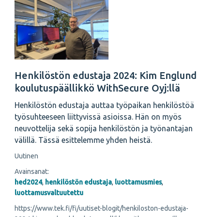
Henkilöstön edustaja 2024: Kim Englund
koulutuspäällikkö WithSecure Oyj:llä
Henkilöstön edustaja auttaa työpaikan henkilöstöä
työsuhteeseen liittyvissä asioissa. Hän on myös
neuvottelija sekä sopija henkilöstön ja työnantajan
välillä. Tässä esittelemme yhden heistä.
Uutinen
Avainsanat:
hed2024
,
henkilöstön edustaja
,
luottamusmies
,
luottamusvaltuutettu
https://www.tek.fi/fi/uutiset-blogit/henkiloston-edustaja-