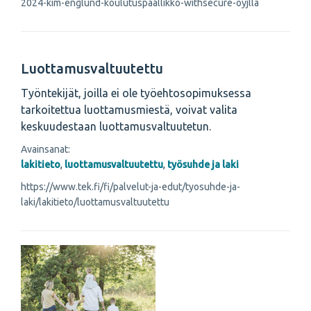
2024-kim-englund-koulutuspaallikko-withsecure-oyjlla
Luottamusvaltuutettu
Työntekijät, joilla ei ole työehtosopimuksessa
tarkoitettua luottamusmiestä, voivat valita
keskuudestaan luottamusvaltuutetun.
Avainsanat:
lakitieto
,
luottamusvaltuutettu
,
työsuhde ja laki
https://www.tek.fi/fi/palvelut-ja-edut/tyosuhde-ja-
laki/lakitieto/luottamusvaltuutettu