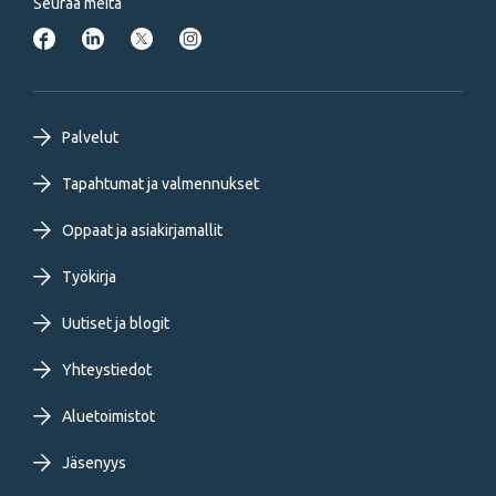
Seuraa meitä
Footer
Palvelut
primary
Tapahtumat ja valmennukset
Oppaat ja asiakirjamallit
menu
Työkirja
FI
Uutiset ja blogit
Yhteystiedot
Aluetoimistot
Jäsenyys