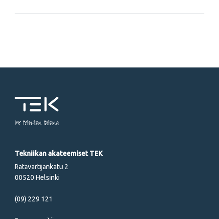
Me tekniikan takana
Tekniikan akateemiset TEK
Ratavartijankatu 2
00520 Helsinki
(09) 229 121