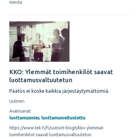
miesta
KKO: Ylemmät toimihenkilöt saavat
luottamusvaltuutetun
Päätös ei koske kaikkia järjestäytymättömiä.
Uutinen
Avainsanat:
luottamusmies
,
luottamusvaltuutettu
https://www.tek.fi/fi/uutiset-blogit/kko-ylemmat-
toimihenkilot-saavat-luottamusvaltuutetun