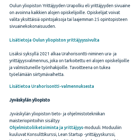
Oulun yliopiston Yrittäjyyden Urapolku eli yrittäjyyden sivuaine
on avoinna kaikkien alojen opiskelijoille. Opiskelijat voivat
valita yksittäisiä opintojaksoja tai laajemman 25 opintopisteen
sivuainekokonaisuuden.
Lisätietoja Oulun yliopiston yrittäjyyssivulta
Lisäksi syksyllä 2021 alkaa Urahorisontti-niminen ura- ja
yrittäjyysvalmennus, joka on tarkoitettu eri alojen opiskelijoille
ja valmistuneille työnhakijoille. Tavoitteena on tukea
työelämään siirtymävaihetta.
Lisätietoa Urahorisontti-valmennuksesta
Jyväskylän yliopisto
Jyväskylän yliopiston tieto- ja ohjelmistotekniikan
maisteriopintoihin sisältyy
Ohjelmistoliiketoiminta ja yrittäjyys
-moduuli. Moduuliin
kuuluvat Konsulttikurssi, Lean Startup -yrittäjyyskurssi,