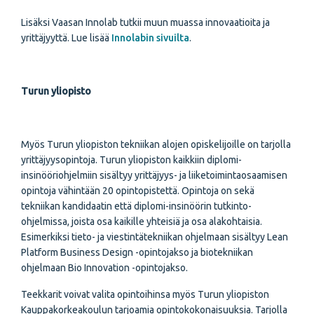
Lisäksi Vaasan Innolab tutkii muun muassa innovaatioita ja
yrittäjyyttä. Lue lisää
Innolabin sivuilta
.
Turun yliopisto
Myös Turun yliopiston tekniikan alojen opiskelijoille on tarjolla
yrittäjyysopintoja. Turun yliopiston kaikkiin diplomi-
insinööriohjelmiin sisältyy yrittäjyys- ja liiketoimintaosaamisen
opintoja vähintään 20 opintopistettä. Opintoja on sekä
tekniikan kandidaatin että diplomi-insinöörin tutkinto-
ohjelmissa, joista osa kaikille yhteisiä ja osa alakohtaisia.
Esimerkiksi tieto- ja viestintätekniikan ohjelmaan sisältyy Lean
Platform Business Design -opintojakso ja biotekniikan
ohjelmaan Bio Innovation -opintojakso.
Teekkarit voivat valita opintoihinsa myös Turun yliopiston
Kauppakorkeakoulun tarjoamia opintokokonaisuuksia. Tarjolla