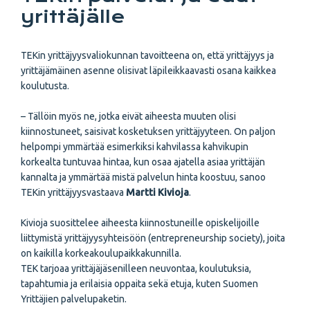
yrittäjälle
TEKin yrittäjyysvaliokunnan tavoitteena on, että yrittäjyys ja
yrittäjämäinen asenne olisivat läpileikkaavasti osana kaikkea
koulutusta.
– Tällöin myös ne, jotka eivät aiheesta muuten olisi
kiinnostuneet, saisivat kosketuksen yrittäjyyteen. On paljon
helpompi ymmärtää esimerkiksi kahvilassa kahvikupin
korkealta tuntuvaa hintaa, kun osaa ajatella asiaa yrittäjän
kannalta ja ymmärtää mistä palvelun hinta koostuu, sanoo
TEKin yrittäjyysvastaava
Martti Kivioja
.
Kivioja suosittelee aiheesta kiinnostuneille opiskelijoille
liittymistä yrittäjyysyhteisöön (entrepreneurship society), joita
on kaikilla korkeakoulupaikkakunnilla.
TEK tarjoaa yrittäjäjäsenilleen neuvontaa, koulutuksia,
tapahtumia ja erilaisia oppaita sekä etuja, kuten Suomen
Yrittäjien palvelupaketin.