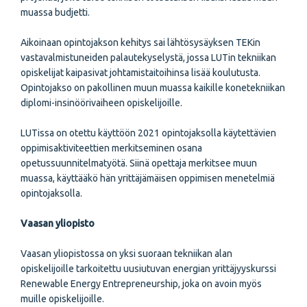
muassa budjetti.
Aikoinaan opintojakson kehitys sai lähtösysäyksen TEKin
vastavalmistuneiden palautekyselystä, jossa LUTin tekniikan
opiskelijat kaipasivat johtamistaitoihinsa lisää koulutusta.
Opintojakso on pakollinen muun muassa kaikille konetekniikan
diplomi-insinöörivaiheen opiskelijoille.
LUTissa on otettu käyttöön 2021 opintojaksolla käytettävien
oppimisaktiviteettien merkitseminen osana
opetussuunnitelmatyötä. Siinä opettaja merkitsee muun
muassa, käyttääkö hän yrittäjämäisen oppimisen menetelmiä
opintojaksolla.
Vaasan yliopisto
Vaasan yliopistossa on yksi suoraan tekniikan alan
opiskelijoille tarkoitettu uusiutuvan energian yrittäjyyskurssi
Renewable Energy Entrepreneurship, joka on avoin myös
muille opiskelijoille.