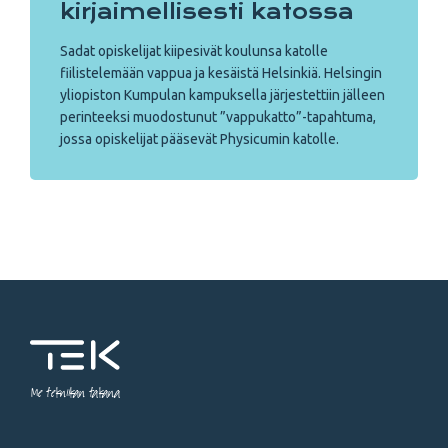
kirjaimellisesti katossa
Sadat opiskelijat kiipesivät koulunsa katolle
fiilistelemään vappua ja kesäistä Helsinkiä. Helsingin
yliopiston Kumpulan kampuksella järjestettiin jälleen
perinteeksi muodostunut ”vappukatto”-tapahtuma,
jossa opiskelijat pääsevät Physicumin katolle.
Me tekniikan takana