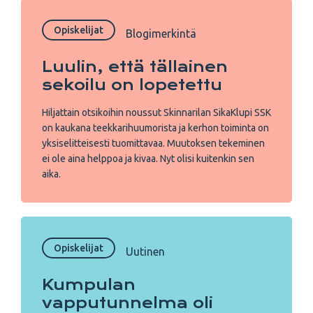
Opiskelijat
Blogimerkintä
Luulin, että tällainen
sekoilu on lopetettu
Hiljattain otsikoihin noussut Skinnarilan SikaKlupi SSK
on kaukana teekkarihuumorista ja kerhon toiminta on
yksiselitteisesti tuomittavaa. Muutoksen tekeminen
ei ole aina helppoa ja kivaa. Nyt olisi kuitenkin sen
aika.
Opiskelijat
Uutinen
Kumpulan
vapputunnelma oli