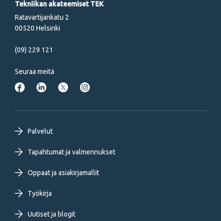
Tekniikan akateemiset TEK
Ratavartijankatu 2
00520 Helsinki
(09) 229 121
Seuraa meitä
Footer
Palvelut
primary
Tapahtumat ja valmennukset
Oppaat ja asiakirjamallit
menu
Työkirja
FI
Uutiset ja blogit