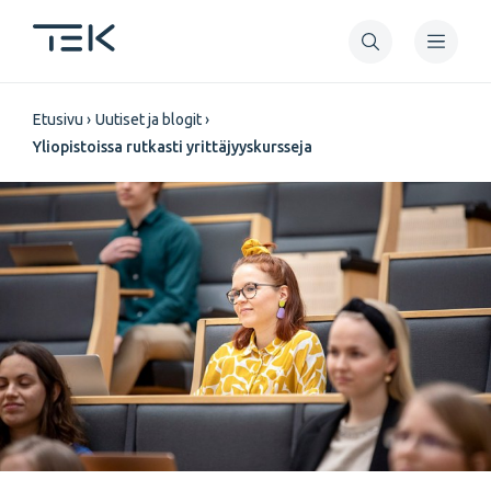
Hyppää
pääsisältöön
Murupolku
Etusivu
Uutiset ja blogit
Yliopistoissa rutkasti yrittäjyyskursseja