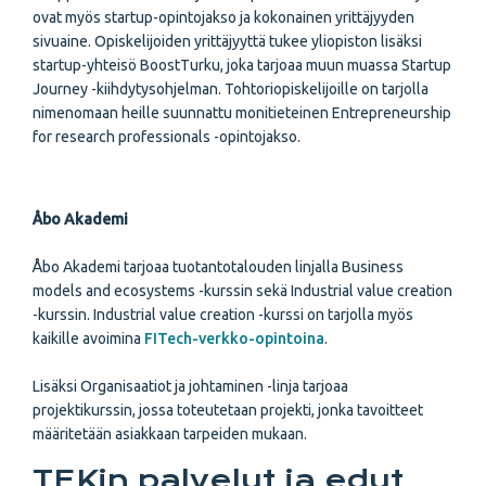
ovat myös startup-opintojakso ja kokonainen yrittäjyyden
sivuaine. Opiskelijoiden yrittäjyyttä tukee yliopiston lisäksi
startup-yhteisö BoostTurku, joka tarjoaa muun muassa Startup
Journey -kiihdytysohjelman. Tohtoriopiskelijoille on tarjolla
nimenomaan heille suunnattu monitieteinen Entrepreneurship
for research professionals -opintojakso.
Åbo Akademi
Åbo Akademi tarjoaa tuotantotalouden linjalla Business
models and ecosystems -kurssin sekä Industrial value creation
-kurssin. Industrial value creation -kurssi on tarjolla myös
kaikille avoimina
FITech-verkko-opintoina
.
Lisäksi Organisaatiot ja johtaminen -linja tarjoaa
projektikurssin, jossa toteutetaan projekti, jonka tavoitteet
määritetään asiakkaan tarpeiden mukaan.
TEKin palvelut ja edut