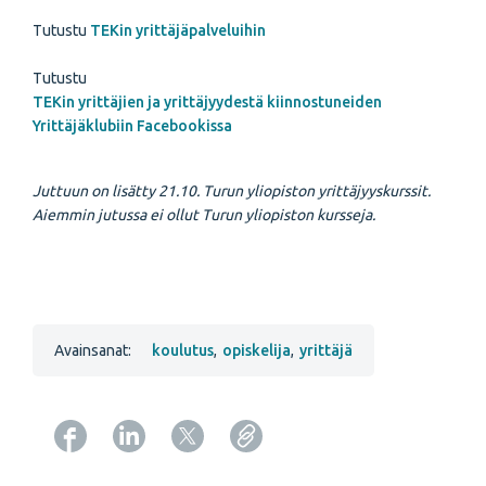
Tutustu
TEKin yrittäjäpalveluihin
Tutustu
TEKin yrittäjien ja yrittäjyydestä kiinnostuneiden
Yrittäjäklubiin Facebookissa
Juttuun on lisätty 21.10. Turun yliopiston yrittäjyyskurssit.
Aiemmin jutussa ei ollut Turun yliopiston kursseja.
Avainsanat:
koulutus
,
opiskelija
,
yrittäjä
Copy URL from below