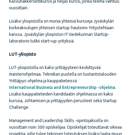
Kasvuhakkerointikurssi ja neljäs kurssi, jonka teema vaihtuu
vuosittain.
Lisäksi yliopistolla on monia yhteisiä kursseja Jyväskylän
korkeakoulujen yhteisen startup-hautomo Yritystehtaan
kanssa. Jyväskylän yliopiston IT-tiedekunnan StartUp-
laboratorio tutkii start¬up-yrityksiä.
LUT-yliopisto
LUT-yliopistolla on kaksi yrittäjyyteen keskittyvää
maisteriohjelmaa. Tekniikan puolella on tuotantotalouden
Yrittäjyys-ohjelma ja kauppatieteissä
International Business and Entrepreneurship -ohjelma
.
Lisäksi kauppatieteiden kandidaatin ohjelmassa on kaksi
kurssia, Johtamisen ja yrittäjyyden perusteet sekä Startup
Challenge.
Management and Leadership Skills -opintojaksolla on
vuosittain noin 500 opiskelijaa. Opiskelijat toteuttavat oikeaa
projektia, jolle tulee teknisen toteutuksen lisäksi laatia muun