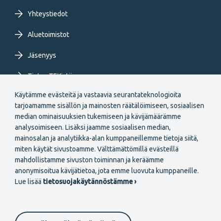
Yhteystiedot
Aluetoimistot
Jäsenyys
Tietoa TEKistä
Käytämme evästeitä ja vastaavia seurantateknologioita
Extranet
tarjoamamme sisällön ja mainosten räätälöimiseen, sosiaalisen
median ominaisuuksien tukemiseen ja kävijämäärämme
analysoimiseen. Lisäksi jaamme sosiaalisen median,
mainosalan ja analytiikka-alan kumppaneillemme tietoja siitä,
miten käytät sivustoamme. Välttämättömillä evästeillä
mahdollistamme sivuston toiminnan ja keräämme
Secondary
anonymisoitua kävijätietoa, jota emme luovuta kumppaneille.
Liity jäseneksi
Lue lisää
tietosuojakäytännöstämme ›
menu
FI