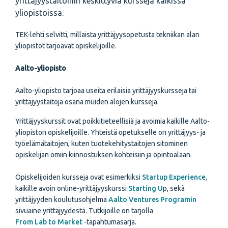
yrittäjyystaitoihin keskittyviä kursseja kaikissa
yliopistoissa.
TEK-lehti selvitti, millaista yrittäjyysopetusta tekniikan alan
yliopistot tarjoavat opiskelijoille.
Aalto-yliopisto
Aalto-yliopisto tarjoaa useita erilaisia yrittäjyyskursseja tai
yrittäjyystaitoja osana muiden alojen kursseja.
Yrittäjyyskurssit ovat poikkitieteellisiä ja avoimia kaikille Aalto-
yliopiston opiskelijoille. Yhteistä opetukselle on yrittäjyys- ja
työelämätaitojen, kuten tuotekehitystaitojen sitominen
opiskelijan omiin kiinnostuksen kohteisiin ja opintoalaan.
Opiskelijoiden kursseja ovat esimerkiksi
Startup Experience
,
kaikille avoin online-yrittäjyyskurssi
Starting U
p, sekä
yrittäjyyden koulutusohjelma
Aalto Ventures Programin
sivuaine yrittäjyydestä. Tutkijoille on tarjolla
From Lab to Market
-tapahtumasarja.