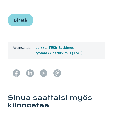
Avainsanat:
palkka
,
TEKin tutkimus
,
työmarkkinatutkimus (TMT)
Copy URL from below
Sinua saattaisi myös
kiinnostaa