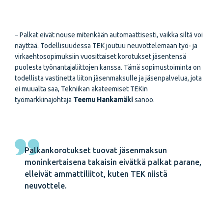
– Palkat eivät nouse mitenkään automaattisesti, vaikka siltä voi
näyttää. Todellisuudessa TEK joutuu neuvottelemaan työ- ja
virkaehtosopimuksiin vuosittaiset korotukset jäsentensä
puolesta työnantajaliittojen kanssa. Tämä sopimustoiminta on
todellista vastinetta liiton jäsenmaksulle ja jäsenpalvelua, jota
ei muualta saa, Tekniikan akateemiset TEKin
työmarkkinajohtaja
Teemu Hankamäki
sanoo.
Palkankorotukset tuovat jäsenmaksun
moninkertaisena takaisin eivätkä palkat parane,
elleivät ammattiliitot, kuten TEK niistä
neuvottele.