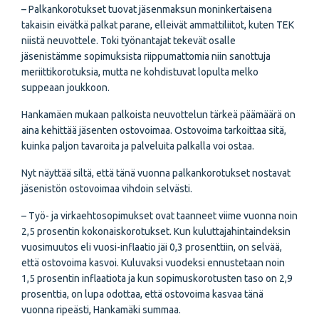
– Palkankorotukset tuovat jäsenmaksun moninkertaisena
takaisin eivätkä palkat parane, elleivät ammattiliitot, kuten TEK
niistä neuvottele. Toki työnantajat tekevät osalle
jäsenistämme sopimuksista riippumattomia niin sanottuja
meriittikorotuksia, mutta ne kohdistuvat lopulta melko
suppeaan joukkoon.
Hankamäen mukaan palkoista neuvottelun tärkeä päämäärä on
aina kehittää jäsenten ostovoimaa. Ostovoima tarkoittaa sitä,
kuinka paljon tavaroita ja palveluita palkalla voi ostaa.
Nyt näyttää siltä, että tänä vuonna palkankorotukset nostavat
jäsenistön ostovoimaa vihdoin selvästi.
– Työ- ja virkaehtosopimukset ovat taanneet viime vuonna noin
2,5 prosentin kokonaiskorotukset. Kun kuluttajahintaindeksin
vuosimuutos eli vuosi-inflaatio jäi 0,3 prosenttiin, on selvää,
että ostovoima kasvoi. Kuluvaksi vuodeksi ennustetaan noin
1,5 prosentin inflaatiota ja kun sopimuskorotusten taso on 2,9
prosenttia, on lupa odottaa, että ostovoima kasvaa tänä
vuonna ripeästi, Hankamäki summaa.