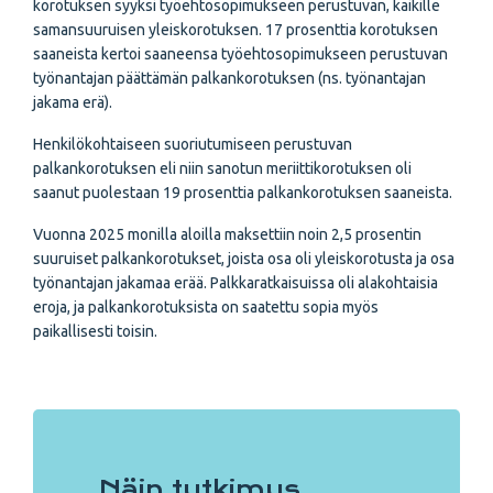
korotuksen syyksi työehtosopimukseen perustuvan, kaikille
samansuuruisen yleiskorotuksen. 17 prosenttia korotuksen
saaneista kertoi saaneensa työehtosopimukseen perustuvan
työnantajan päättämän palkankorotuksen (ns. työnantajan
jakama erä).
Henkilökohtaiseen suoriutumiseen perustuvan
palkankorotuksen eli niin sanotun meriittikorotuksen oli
saanut puolestaan 19 prosenttia palkankorotuksen saaneista.
Vuonna 2025 monilla aloilla maksettiin noin 2,5 prosentin
suuruiset palkankorotukset, joista osa oli yleiskorotusta ja osa
työnantajan jakamaa erää. Palkkaratkaisuissa oli alakohtaisia
eroja, ja palkankorotuksista on saatettu sopia myös
paikallisesti toisin.
Näin tutkimus