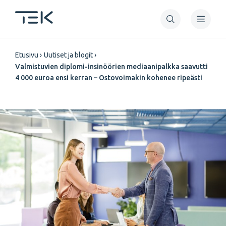
Hyppää
pääsisältöön
Murupolku
Etusivu
Uutiset ja blogit
Valmistuvien diplomi-insinöörien mediaanipalkka saavutti
4 000 euroa ensi kerran – Ostovoimakin kohenee ripeästi