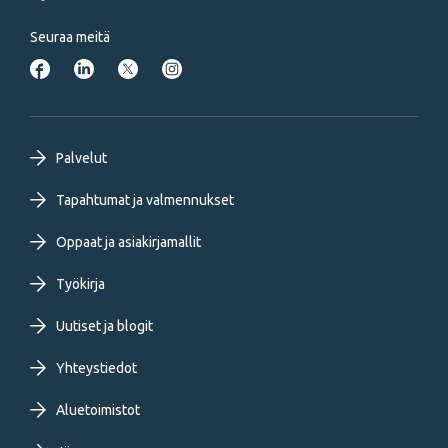
Seuraa meitä
Footer
Palvelut
primary
Tapahtumat ja valmennukset
Oppaat ja asiakirjamallit
menu
Työkirja
FI
Uutiset ja blogit
Yhteystiedot
Aluetoimistot