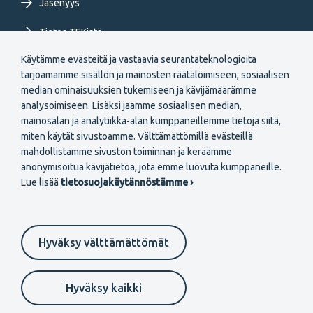
Jäsenyys
Tietoa TEKistä
Käytämme evästeitä ja vastaavia seurantateknologioita
Extranet
tarjoamamme sisällön ja mainosten räätälöimiseen, sosiaalisen
median ominaisuuksien tukemiseen ja kävijämäärämme
analysoimiseen. Lisäksi jaamme sosiaalisen median,
mainosalan ja analytiikka-alan kumppaneillemme tietoja siitä,
miten käytät sivustoamme. Välttämättömillä evästeillä
mahdollistamme sivuston toiminnan ja keräämme
Secondary
anonymisoitua kävijätietoa, jota emme luovuta kumppaneille.
Liity jäseneksi
Lue lisää
tietosuojakäytännöstämme ›
menu
FI
Hyväksy välttämättömät
Suomeksi
In English
På svenska
Footer
Evästeasetukset
Tietosuojaselosteet
Anna palautetta
Hyväksy kaikki
Ilmoituskanava
secondary