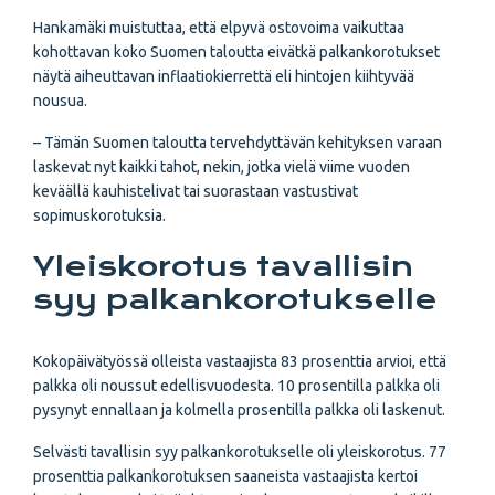
Hankamäki muistuttaa, että elpyvä ostovoima vaikuttaa
kohottavan koko Suomen taloutta eivätkä palkankorotukset
näytä aiheuttavan inflaatiokierrettä eli hintojen kiihtyvää
nousua.
– Tämän Suomen taloutta tervehdyttävän kehityksen varaan
laskevat nyt kaikki tahot, nekin, jotka vielä viime vuoden
keväällä kauhistelivat tai suorastaan vastustivat
sopimuskorotuksia.
Yleiskorotus tavallisin
syy palkankorotukselle
Kokopäivätyössä olleista vastaajista 83 prosenttia arvioi, että
palkka oli noussut edellisvuodesta. 10 prosentilla palkka oli
pysynyt ennallaan ja kolmella prosentilla palkka oli laskenut.
Selvästi tavallisin syy palkankorotukselle oli yleiskorotus. 77
prosenttia palkankorotuksen saaneista vastaajista kertoi