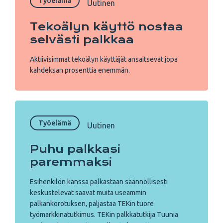
Työelämä
Uutinen
Tekoälyn käyttö nostaa
selvästi palkkaa
Aktiivisimmat tekoälyn käyttäjät ansaitsevat jopa
kahdeksan prosenttia enemmän.
Työelämä
Uutinen
Puhu palkkasi
paremmaksi
Esihenkilön kanssa palkastaan säännöllisesti
keskustelevat saavat muita useammin
palkankorotuksen, paljastaa TEKin tuore
työmarkkinatutkimus. TEKin palkkatutkija Tuunia