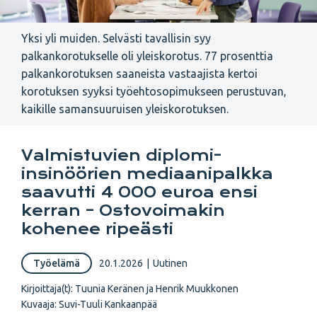
Yksi yli muiden. Selvästi tavallisin syy
palkankorotukselle oli yleiskorotus. 77 prosenttia
palkankorotuksen saaneista vastaajista kertoi
korotuksen syyksi työehtosopimukseen perustuvan,
kaikille samansuuruisen yleiskorotuksen.
Valmistuvien diplomi-
insinöörien mediaanipalkka
saavutti 4 000 euroa ensi
kerran – Ostovoimakin
kohenee ripeästi
Työelämä
20.1.2026
|
Uutinen
Kirjoittaja(t):
Tuunia Keränen ja Henrik Muukkonen
Kuvaaja: Suvi-Tuuli Kankaanpää