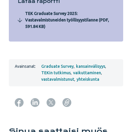
Lataa raportti
TEK Graduate Survey 2025:
Vastavalmistuneiden työllisyystilanne (PDF,
591.84 KB)
Avainsanat:
Graduate Survey
,
kansainvälisyys
,
TEKin tutkimus
,
vaikuttaminen
,
vastavalmistunut
,
yhteiskunta
Copy URL from below
Sinua saattaisi myös