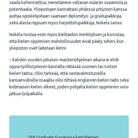
saada kohennettua, menetämme valtavan määrän osaamista ja
potentiaalia. Yliopistojen kannattaisi yhdessä yritysten kanssa
auttaa opiskelijoitaan saamaan diplomityö- ja gradupaikkoja,
sekä alasta riippuen myös harjoittelupaikkoja, Nokela sanoo.
Nokela nostaa esiin myös kielitaidon merkityksen ja korostaa,
että kielen oppimisen mahdollisuudet eivät pääty siihen, kun
yliopiston ovet laitetaan kiinni.
– Kahden vuoden pituisen maisteriohjelman aikana ei ehdi
oppia työllistymisen kannalta riittävää suomen tai ruotsin
kielen taitoa. Olisi tärkeää, että vastavalmistuneilla
kansainvälisillä osaajilla olisi riittävä englannin kielen taito sekä
kotimaisen kielen alkeet, joiden pohjalta kielen oppiminen voisi
jatkua työpaikalla.
TEK Graduate Surveyssa kartoitetaan