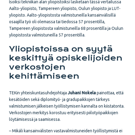
Isoiksi tekniikan alan yliopistoiksi lasketaan tässä vertailussa
Aalto-yliopisto, Tampereen yliopisto, Oulun yliopisto ja LUT-
yliopisto. Aalto-yliopistosta valmistuneilla kansainvälisillä
osaajilla työ oli olemassa tai tiedossa 57 prosentilla,
Tampereen yliopistosta valmistuneilla 68 prosentilla ja Oulun
yliopistosta valmistuneilla 57 prosentilla.
Yliopistoissa on syytä
keskittyä opiskelijoiden
verkostojen
kehittämiseen
TEKin yhteiskuntasuhdejohtaja
Juhani Nokela
painottaa, että
kesätöiden sekä diplomityö- ja gradupaikkojen tärkeys
valmistumisen jälkeisen työllistymisen kannalta on kiistatonta.
Verkostojen merkitys korostuu erityisesti piilotyöpaikkojen
löytämisessä ja saamisessa.
– Mikäli kansainvälisten vastavalmistuneiden työllistymistä ei