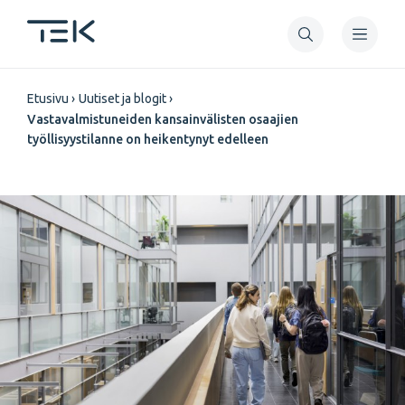
Hyppää
pääsisältöön
Murupolku
Etusivu
Uutiset ja blogit
Vastavalmistuneiden kansainvälisten osaajien
työllisyystilanne on heikentynyt edelleen