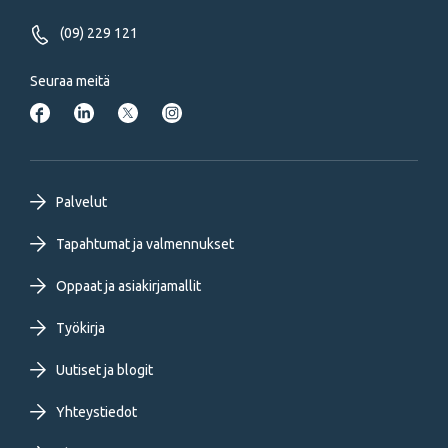
(09) 229 121
Seuraa meitä
Footer
Palvelut
primary
Tapahtumat ja valmennukset
Oppaat ja asiakirjamallit
menu
Työkirja
FI
Uutiset ja blogit
Yhteystiedot