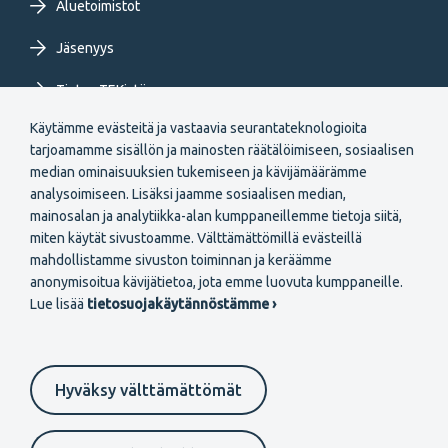
Aluetoimistot
Jäsenyys
Tietoa TEKistä
Käytämme evästeitä ja vastaavia seurantateknologioita
Extranet
tarjoamamme sisällön ja mainosten räätälöimiseen, sosiaalisen
median ominaisuuksien tukemiseen ja kävijämäärämme
analysoimiseen. Lisäksi jaamme sosiaalisen median,
mainosalan ja analytiikka-alan kumppaneillemme tietoja siitä,
miten käytät sivustoamme. Välttämättömillä evästeillä
mahdollistamme sivuston toiminnan ja keräämme
Secondary
anonymisoitua kävijätietoa, jota emme luovuta kumppaneille.
Liity jäseneksi
Lue lisää
tietosuojakäytännöstämme ›
menu
FI
Hyväksy välttämättömät
Suomeksi
In English
På svenska
Footer
Evästeasetukset
Tietosuojaselosteet
Anna palautetta