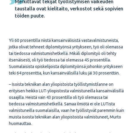
Merkittävät tekijät työllistymisen vaikeuden
taustalla ovat kielitaito, verkostot sekä sopivien
töiden puute.
Yli 60 prosentilla niistä kansainvälisistä vastavalmistuneista,
jotka olivat tehneet diplomityönsä yritykseen, työ oli olemassa
tai tiedossa valmistumishetkellä. Mikäli diplomityö oli tehty
itsenäisesti, oli työ tiedossa tai olemassa 45 prosentilla.
Suomalaisista opiskelijoista diplomityönsä johonkin yritykseen
teki 64 prosenttia, kun kansainvälisillä luku jäi 30 prosenttiin.
– Isoista tekniikan alan yliopistoista työllistymistilanne on
erityisen heikko LUT-yliopistosta valmistuneilla kansainvälisillä
osaajilla. Heistä vain 43 prosentilla oli työ olemassa tai
tiedossa valmistumishetkellä. Samaa ilmiötä ei ole LUTista
valmistuneilla suomalaisilla, vaan he työllistyvät paremmin kuin
muista isoista tekniikan alan yliopistoista valmistuneet, Murto
huomauttaa.