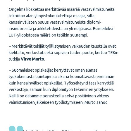
Ongelma koskettaa merkittävää määrää vastavalmistuneita
tekniikan alan yliopistokoulutettuja osaajia, sillä
kansainvälisten osuus vastavalmistuneista diplomi-
insinööreistä ja arkkitehdeistä on yli neljäsosa. Esimerkiksi
LUT-yliopistossa määrä on tätäkin suurempi.
– Merkittävät tekijät työllistymisen vaikeuden taustalla ovat
kielitaito, verkostot sekä sopivien töiden puute, kertoo TEKin
tutkija
Virve Murto
.
– Suomalaiset opiskelijat kerryttävät oman alansa
työkokemusta opintojensa aikana huomattavasti enemmän
kuin kansainväliset opiskelijat. Työssäkäynti taas kerryttää
verkostoja, samoin kuin diplomityön tekeminen yritykseen.
Näillä on datamme perusteella selvä positiivinen yhteys
valmistumisen jälkeiseen työllistymiseen, Murto sanoo.