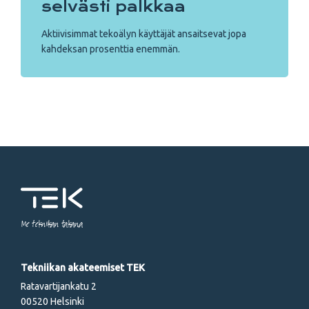
selvästi palkkaa
Aktiivisimmat tekoälyn käyttäjät ansaitsevat jopa
kahdeksan prosenttia enemmän.
Me tekniikan takana
Tekniikan akateemiset TEK
Ratavartijankatu 2
00520 Helsinki