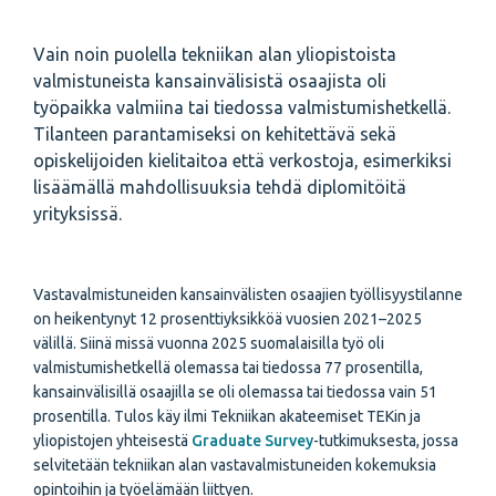
Vain noin puolella tekniikan alan yliopistoista
valmistuneista kansainvälisistä osaajista oli
työpaikka valmiina tai tiedossa valmistumishetkellä.
Tilanteen parantamiseksi on kehitettävä sekä
opiskelijoiden kielitaitoa että verkostoja, esimerkiksi
lisäämällä mahdollisuuksia tehdä diplomitöitä
yrityksissä.
Vastavalmistuneiden kansainvälisten osaajien työllisyystilanne
on heikentynyt 12 prosenttiyksikköä vuosien 2021–2025
välillä. Siinä missä vuonna 2025 suomalaisilla työ oli
valmistumishetkellä olemassa tai tiedossa 77 prosentilla,
kansainvälisillä osaajilla se oli olemassa tai tiedossa vain 51
prosentilla. Tulos käy ilmi Tekniikan akateemiset TEKin ja
yliopistojen yhteisestä
Graduate Survey
-tutkimuksesta, jossa
selvitetään tekniikan alan vastavalmistuneiden kokemuksia
opintoihin ja työelämään liittyen.