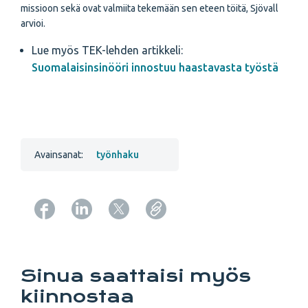
missioon sekä ovat valmiita tekemään sen eteen töitä, Sjövall
arvioi.
Lue myös TEK-lehden artikkeli:
Suomalaisinsinööri innostuu haastavasta työstä
Avainsanat:
työnhaku
Copy URL from below
Sinua saattaisi myös
kiinnostaa