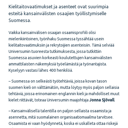
Kielitaitovaatimukset ja asenteet ovat suurimpia
esteitä kansainvälisten osaajien työllistymiselle
Suomessa.
Vaikka kansainvälisen osaajan osaamisprofiili olisi
mielenkiintoinen, työnhaku Suomessa tyssähtää usein
kielitaitovaatimuksiin ja rekrytoijien asenteisiin. Tämä selviää
Universumin tuoreesta tutkimuksesta, jossa tutkittiin
Suomessa asuvien korkeasti koulutettujen kansainvälisten
ammattilaisten näkemyksiä työelämästä ja työnantajista.
Kyselyyn vastasi lähes 400 henkilöä.
– Suomessa on selkeästi työtehtäviä, joissa kovan tason
suomen kieli on välttämätön, mutta löytyy myös paljon sellaisia
tehtäviä, joissa erinomainen englannin kieli ja mahdolliset muut
kielet riittävät, toteaa Universumin maajohtaja
Jonna Sjövall
.
– Kansainvälisellä talentilla on paljon sellaista osaamista ja
asennetta, mitä suomalainen organisaatiomaailma tarvitsee.
Osaamista ei vaan hyödynnetä, koska ei uskalleta ottaa riskejä