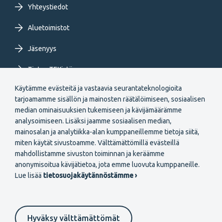
Yhteystiedot
Aluetoimistot
Jäsenyys
Tietoa TEKistä
Käytämme evästeitä ja vastaavia seurantateknologioita
Extranet
tarjoamamme sisällön ja mainosten räätälöimiseen, sosiaalisen
median ominaisuuksien tukemiseen ja kävijämäärämme
analysoimiseen. Lisäksi jaamme sosiaalisen median,
mainosalan ja analytiikka-alan kumppaneillemme tietoja siitä,
miten käytät sivustoamme. Välttämättömillä evästeillä
mahdollistamme sivuston toiminnan ja keräämme
Secondary
anonymisoitua kävijätietoa, jota emme luovuta kumppaneille.
Liity jäseneksi
Lue lisää
tietosuojakäytännöstämme ›
menu
FI
Hyväksy välttämättömät
Suomeksi
In English
På svenska