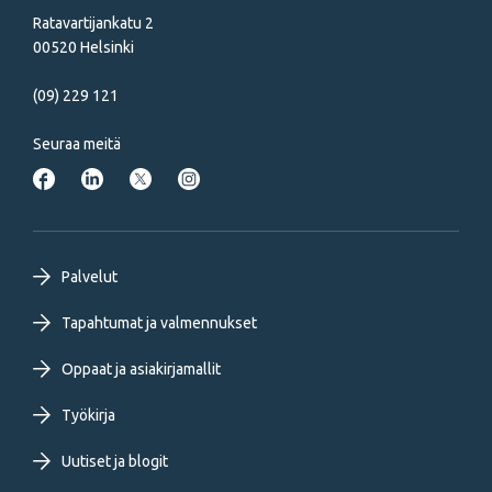
Ratavartijankatu 2
00520 Helsinki
(09) 229 121
Seuraa meitä
Footer
Palvelut
primary
Tapahtumat ja valmennukset
Oppaat ja asiakirjamallit
menu
Työkirja
FI
Uutiset ja blogit