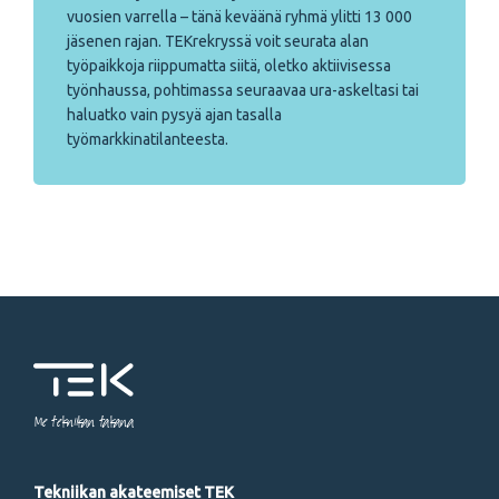
vuosien varrella – tänä keväänä ryhmä ylitti 13 000
jäsenen rajan. TEKrekryssä voit seurata alan
työpaikkoja riippumatta siitä, oletko aktiivisessa
työnhaussa, pohtimassa seuraavaa ura-askeltasi tai
haluatko vain pysyä ajan tasalla
työmarkkinatilanteesta.
Me tekniikan takana
Tekniikan akateemiset TEK