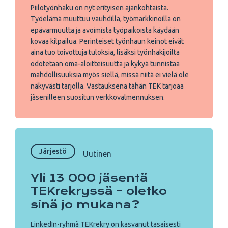
Piilotyönhaku on nyt erityisen ajankohtaista.
Työelämä muuttuu vauhdilla, työmarkkinoilla on
epävarmuutta ja avoimista työpaikoista käydään
kovaa kilpailua. Perinteiset työnhaun keinot eivät
aina tuo toivottuja tuloksia, lisäksi työnhakijoilta
odotetaan oma-aloitteisuutta ja kykyä tunnistaa
mahdollisuuksia myös siellä, missä niitä ei vielä ole
näkyvästi tarjolla. Vastauksena tähän TEK tarjoaa
jäsenilleen suositun verkkovalmennuksen.
Järjestö
Uutinen
Yli 13 000 jäsentä
TEKrekryssä – oletko
sinä jo mukana?
LinkedIn-ryhmä TEKrekry on kasvanut tasaisesti