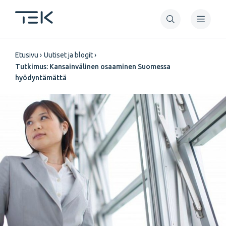
Hyppää
pääsisältöön
Murupolku
Etusivu
Uutiset ja blogit
Tutkimus: Kansainvälinen osaaminen Suomessa
hyödyntämättä