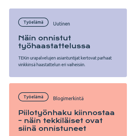
Työelämä
Uutinen
Näin onnistut
työhaastattelussa
TEKin urapalvelujen asiantuntijat kertovat parhaat
vinkkinsä haastattelun eri vaiheisiin.
Työelämä
Blogimerkintä
Piilotyönhaku kiinnostaa
– näin tekkiläiset ovat
siinä onnistuneet