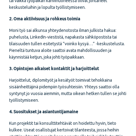
tai vaikka työpaikan kahvihuoneessa olivat johtaneet
keskusteluihin ja lopulta työllistymiseen.
2. Oma aktiivisuus ja rohkeus toimia
Moni työ sai alkunsa yhteydenotosta ilman julkista hakua:
puhelusta, LinkedIn-viestistä, napakasta sähköpostista tai
tilaisuuden tullen esitetystä ”voinko kysyä…” -keskustelusta.
Pieneltä tuntuva aloite saattoi avata mahdollisuuden ja
käynnistää ketjun, joka johti työpaikkaan.
3. Opintojen aikaiset kontaktit ja harjoittelut
Harjoittelut, diplomityöt ja kesätyöt toimivat tehokkaina
sisäänheittäjinä pidempiin työsuhteisiin. Yhteys saattoi olla
syntynyt jo vuosia aiemmin, mutta oikean hetken tullen se johti
työllistymiseen.
4. Suositukset ja asiantuntijamaine
Kun projektit tai konsulttitehtävät on hoidettu hyvin, tieto
kulkee. Useat osallistujat kertoivat tilanteesta, jossa heihin