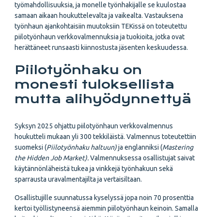
työmahdollisuuksia, ja monelle työnhakijalle se kuulostaa
samaan aikaan houkuttelevalta ja vaikealta. Vastauksena
työnhaun ajankohtaisiin muutoksiin TEKissä on toteutettu
piilotyönhaun verkkovalmennuksia ja tuokioita, jotka ovat
herättäneet runsaasti kiinnostusta jäsenten keskuudessa.
Piilotyönhaku on
monesti tuloksellista
mutta alihyödynnettyä
Syksyn 2025 ohjattu piilotyönhaun verkkovalmennus
houkutteli mukaan yli 300 tekkiläistä. Valmennus toteutettiin
suomeksi (
Piilotyönhaku haltuun)
ja englanniksi (
Mastering
the Hidden Job Market).
Valmennuksessa osallistujat saivat
käytännönläheistä tukea ja vinkkejä työnhakuun sekä
sparrausta uravalmentajilta ja vertaisiltaan.
Osallistujille suunnatussa kyselyssä jopa noin 70 prosenttia
kertoi työllistyneensä aiemmin piilotyönhaun keinoin. Samalla