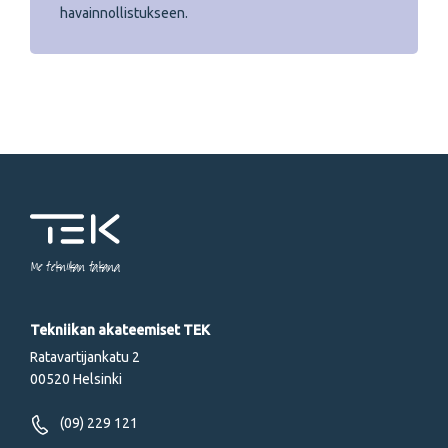
havainnollistukseen.
Me tekniikan takana
Tekniikan akateemiset TEK
Ratavartijankatu 2
00520 Helsinki
(09) 229 121