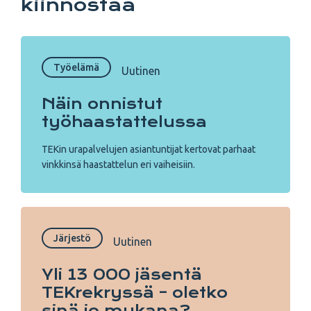
kiinnostaa
Työelämä
Uutinen
Näin onnistut
työhaastattelussa
TEKin urapalvelujen asiantuntijat kertovat parhaat
vinkkinsä haastattelun eri vaiheisiin.
Järjestö
Uutinen
Yli 13 000 jäsentä
TEKrekryssä – oletko
sinä jo mukana?