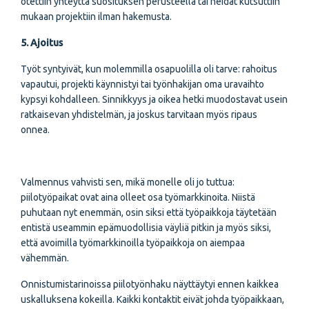
otettiin yhteyttä suosituksen perusteella tai heidät kutsuttiin
mukaan projektiin ilman hakemusta.
5. Ajoitus
Työt syntyivät, kun molemmilla osapuolilla oli tarve: rahoitus
vapautui, projekti käynnistyi tai työnhakijan oma uravaihto
kypsyi kohdalleen. Sinnikkyys ja oikea hetki muodostavat usein
ratkaisevan yhdistelmän, ja joskus tarvitaan myös ripaus
onnea.
Valmennus vahvisti sen, mikä monelle oli jo tuttua:
piilotyöpaikat ovat aina olleet osa työmarkkinoita. Niistä
puhutaan nyt enemmän, osin siksi että työpaikkoja täytetään
entistä useammin epämuodollisia väyliä pitkin ja myös siksi,
että avoimilla työmarkkinoilla työpaikkoja on aiempaa
vähemmän.
Onnistumistarinoissa piilotyönhaku näyttäytyi ennen kaikkea
uskalluksena kokeilla. Kaikki kontaktit eivät johda työpaikkaan,