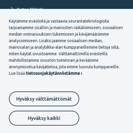
Tietoa TEKistä
Käytämme evästeitä ja vastaavia seurantateknologioita
Extranet
tarjoamamme sisällön ja mainosten räätälöimiseen, sosiaalisen
median ominaisuuksien tukemiseen ja kävijämäärämme
analysoimiseen. Lisäksi jaamme sosiaalisen median,
mainosalan ja analytiikka-alan kumppaneillemme tietoja siitä,
miten käytät sivustoamme. Välttämättömillä evästeillä
mahdollistamme sivuston toiminnan ja keräämme
Secondary
anonymisoitua kävijätietoa, jota emme luovuta kumppaneille.
Liity jäseneksi
Lue lisää
tietosuojakäytännöstämme ›
menu
FI
Hyväksy välttämättömät
Suomeksi
In English
På svenska
Footer
Evästeasetukset
Tietosuojaselosteet
Anna palautetta
Hyväksy kaikki
Ilmoituskanava
secondary