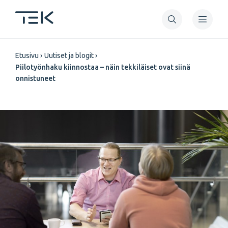
Hyppää
pääsisältöön
Murupolku
Etusivu
Uutiset ja blogit
Piilotyönhaku kiinnostaa – näin tekkiläiset ovat siinä
onnistuneet