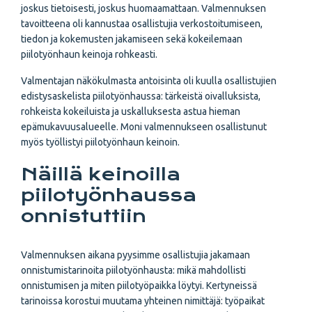
joskus tietoisesti, joskus huomaamattaan. Valmennuksen
tavoitteena oli kannustaa osallistujia verkostoitumiseen,
tiedon ja kokemusten jakamiseen sekä kokeilemaan
piilotyönhaun keinoja rohkeasti.
Valmentajan näkökulmasta antoisinta oli kuulla osallistujien
edistysaskelista piilotyönhaussa: tärkeistä oivalluksista,
rohkeista kokeiluista ja uskalluksesta astua hieman
epämukavuusalueelle. Moni valmennukseen osallistunut
myös työllistyi piilotyönhaun keinoin.
Näillä keinoilla
piilotyönhaussa
onnistuttiin
Valmennuksen aikana pyysimme osallistujia jakamaan
onnistumistarinoita piilotyönhausta: mikä mahdollisti
onnistumisen ja miten piilotyöpaikka löytyi. Kertyneissä
tarinoissa korostui muutama yhteinen nimittäjä: työpaikat