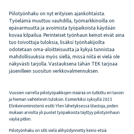
Piilotyönhaku on nyt erityisen ajankohtaista.
Työelämä muuttuu vauhdilla, työmarkkinoilla on
epävarmuutta ja avoimista työpaikoista käydään
kovaa kilpailua. Perinteiset työnhaun keinot eivät aina
tuo toivottuja tuloksia, lisäksi työnhakijoilta
odotetaan oma-aloitteisuutta ja kykyä tunnistaa
mahdollisuuksia myös siellä, missä niitä ei vielä ole
näkyvästi tarjolla. Vastauksena tähän TEK tarjoaa
jäsenilleen suositun verkkovalmennuksen.
Vuosien varrella piilotyöpaikkojen määrää on tutkittu eri tavoin
ja hieman vaihtelevin tuloksin. Esimerkiksi syksyllä 2025
Elinkeinoministeriö esitti Ylen lähetyksessä tilastoja, joiden
mukaan arviolta yli puolet työpaikoista täyttyy piilotyönhaun
väyliä pitkin.
Piilotyönhaku on silti vielä alihyödynnetty keino etsiä