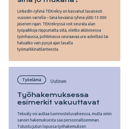
LinkedIn-ryhmä TEKrekry on kasvanut tasaisesti
vuosien varrella – tänä keväänä ryhmä ylitti 13 000
jäsenen rajan. TEKrekryssä voit seurata alan
työpaikkoja riippumatta siitä, oletko aktiivisessa
työnhaussa, pohtimassa seuraavaa ura-askeltasi tai
haluatko vain pysyä ajan tasalla
työmarkkinatilanteesta.
Työelämä
Uutinen
Työhakemuksessa
esimerkit vakuuttavat
Tekoäly voi auttaa luonnosteluvaiheessa, mutta omin
sanoin hakemuksesta saa persoonallisemman.
Tutustu jutun lopussa työhakemuksen