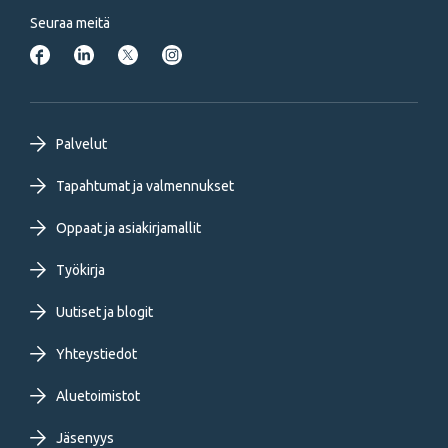
Seuraa meitä
Footer
Palvelut
primary
Tapahtumat ja valmennukset
Oppaat ja asiakirjamallit
menu
Työkirja
FI
Uutiset ja blogit
Yhteystiedot
Aluetoimistot
Jäsenyys