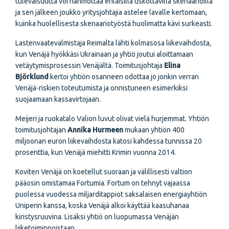
tulevaisuutta voi hahmottaa erilaisilla uskottavilla skenaarioilla
ja sen jälkeen joukko yritysjohtajia astelee lavalle kertomaan,
kuinka huolellisesta skenaariotyöstä huolimatta kävi surkeasti.
Lastenvaatevalmistaja Reimalta lähti kolmasosa liikevaihdosta,
kun Venäjä hyökkäsi Ukrainaan ja yhtiö joutui aloittamaan
vetäytymisprosessin Venäjältä. Toimitusjohtaja
Elina
Björklund
kertoi yhtiön osanneen odottaa jo jonkin verran
Venäjä-riskien toteutumista ja onnistuneen esimerkiksi
suojaamaan kassavirtojaan.
Meijeri ja ruokatalo Valion luvut olivat vielä hurjemmat. Yhtiön
toimitusjohtajan
Annika Hurmeen
mukaan yhtiön 400
miljoonan euron liikevaihdosta katosi kahdessa tunnissa 20
prosenttia, kun Venäjä miehitti Krimin vuonna 2014.
Koviten Venäjä on koetellut suoraan ja välillisesti valtion
pääosin omistamaa Fortumia. Fortum on tehnyt vajaassa
puolessa vuodessa miljarditappiot saksalaisen energiayhtiön
Uniperin kanssa, koska Venäjä alkoi käyttää kaasuhanaa
kiristysruuvina. Lisäksi yhtiö on luopumassa Venäjän
liiketoiminnoistaan.