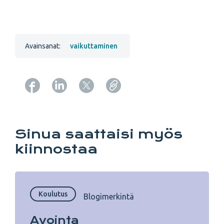
Avainsanat:
vaikuttaminen
Copy URL from below
Sinua saattaisi myös
kiinnostaa
Koulutus
Blogimerkintä
Avointa