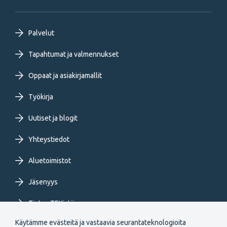
Footer
Palvelut
primary
Tapahtumat ja valmennukset
Oppaat ja asiakirjamallit
menu
Työkirja
FI
Uutiset ja blogit
Yhteystiedot
Aluetoimistot
Jäsenyys
Tietoa TEKistä
Käytämme evästeitä ja vastaavia seurantateknologioita
Extranet