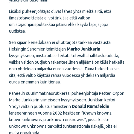
yksityiskohtaisemmin.
Lisäksi puheenjohtajat olivat lähes yhtä mieltä siitä, että
ilmastotavoitteista ei voi tinkiä ja että valtion
omistajaohjauspolitiikkaa pitäisi ehkä käydä läpi ja jopa
uudistaa.
Sen sijaan kenelläkään ei ollut tarjota tarkkaa vastausta
Helsingin Sanomien toimittajan
Marko Junkkarin
kysymykseen, mistä pitäisi leikata tulevalla hallituskaudella,
vaikka valtion budjetin rakenteellinen alijäämä on tällä hetkellä
noin yhdeksän miljardia euroa vuodessa. Tämä tarkoittaa siis
sitä, että valtio käyttää rahaa vuodessa yhdeksän miljardia
euroa enemmän kuin tienaa.
Paneelin suurimmat naurut keräsi puheenjohtaja Petteri Orpon
Marko Junkkarin viimeiseen kysymykseen. Junkkari kertoi
Yhdysvaltain puolustusministerin
Donald Rumsfeldin
lanseeranneen vuonna 2002 käsitteen ”Known knowns,
known unknowns ja unknown unknowns”, jossa käsite
unknown unknowns tarkoitti tuntemattomia riskejä, joita ei
osata ennakoida.