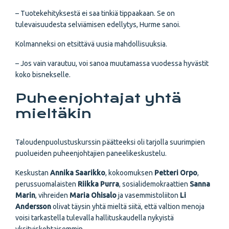
– Tuotekehityksestä ei saa tinkiä tippaakaan. Se on
tulevaisuudesta selviämisen edellytys, Hurme sanoi.
Kolmanneksi on etsittävä uusia mahdollisuuksia.
– Jos vain varautuu, voi sanoa muutamassa vuodessa hyvästit
koko bisnekselle.
Puheenjohtajat yhtä
mieltäkin
Taloudenpuolustuskurssin päätteeksi oli tarjolla suurimpien
puolueiden puheenjohtajien paneelikeskustelu.
Keskustan
Annika Saarikko
, kokoomuksen
Petteri Orpo
,
perussuomalaisten
Riikka Purra
, sosialidemokraattien
Sanna
Marin
, vihreiden
Maria Ohisalo
ja vasemmistoliiton
Li
Andersson
olivat täysin yhtä mieltä siitä, että valtion menoja
voisi tarkastella tulevalla hallituskaudella nykyistä