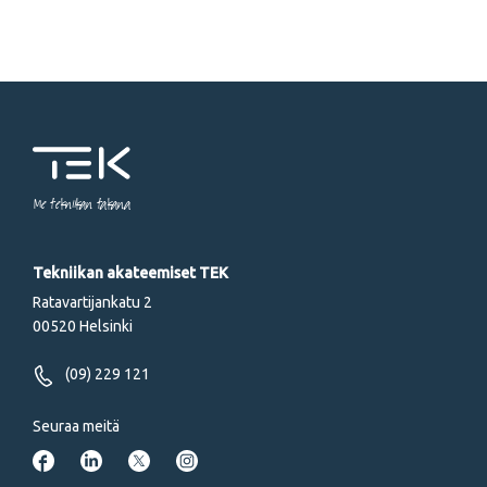
Me tekniikan takana
Tekniikan akateemiset TEK
Ratavartijankatu 2
00520 Helsinki
(09) 229 121
Seuraa meitä