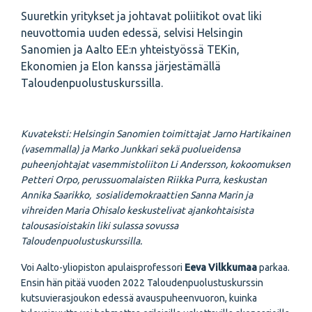
Suuretkin yritykset ja johtavat poliitikot ovat liki
neuvottomia uuden edessä, selvisi Helsingin
Sanomien ja Aalto EE:n yhteistyössä TEKin,
Ekonomien ja Elon kanssa järjestämällä
Taloudenpuolustuskurssilla.
Kuvateksti: Helsingin Sanomien toimittajat Jarno Hartikainen
(vasemmalla) ja Marko Junkkari sekä puolueidensa
puheenjohtajat vasemmistoliiton Li Andersson, kokoomuksen
Petteri Orpo, perussuomalaisten Riikka Purra, keskustan
Annika Saarikko, sosialidemokraattien Sanna Marin ja
vihreiden Maria Ohisalo keskustelivat ajankohtaisista
talousasioistakin liki sulassa sovussa
Taloudenpuolustuskurssilla.
Voi Aalto-yliopiston apulaisprofessori
Eeva Vilkkumaa
parkaa.
Ensin hän pitää vuoden 2022 Taloudenpuolustuskurssin
kutsuvierasjoukon edessä avauspuheenvuoron, kuinka