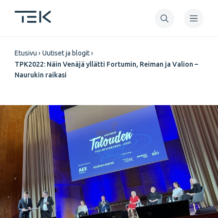
Hyppää
pääsisältöön
Murupolku
Etusivu
Uutiset ja blogit
TPK2022: Näin Venäjä yllätti Fortumin, Reiman ja Valion –
Naurukin raikasi