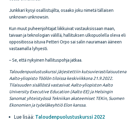
Junkkari kysyi osallistujilta, osaako joku nimetä tällaisen
unknown unknowsin.
Kun muut puheenjohtajat liikkuivat vastauksissaan maan,
taivaan ja teknologian välillä, hallituksen ulkopuolella oleva eli
oppositiossa istuva Petteri Orpo sai salin nauramaan ääneen
vastaamalla lyhyesti.
– Se, että nykyinen hallituspohja jatkaa.
Taloudenpuolustuskurssi järjestettiin kutsuvierastilaisuutena
Aalto-yliopisto Töölön tiloissa keskiviikkona 21.9.2022.
Tilaisuuden sisällöstä vastasivat Aalto-yliopiston Aalto
University Executive Education (Aalto EE) ja Helsingin
Sanomat yhteistyössä Tekniikan akateemiset TEKin, Suomen
Ekonomien ja työeläkeyhtiö Elon kanssa.
Lue lisää:
Taloudenpuolustuskurssi 2022