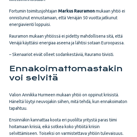
Fortumin toimitusjohtajan
Markus Rauramon
mukaan yhtiö ei
onnistunut ennustamaan, että Venäjän 50 vuotta jatkunut
energiavienti loppuisi.
Rauramon mukaan yhtiössä ei pidetty mahdollisena sitä, että
Venäjä käyttäisi energiaa aseena ja lähtisi sotaan Euroopassa.
– Skenaariot eivät olleet sodankestäviä, Rauramo tiivisti.
Ennakoimattomastakin
voi selvitä
Valion Annikka Hurmeen mukaan yhtiö on oppinut kriisistä.
Häneltä löytyi neuvojakin siihen, mitä tehdä, kun ennakoimaton
tapahtuu.
Ensinnäkin kannattaa koota eri puolilta yritystä paras tiimi
hoitamaan kriisiä, eikä sotkea koko yhtiötä kriisin
selvittämiseen. Toiseksi on varmistettava yhtiön tulevaisuus.