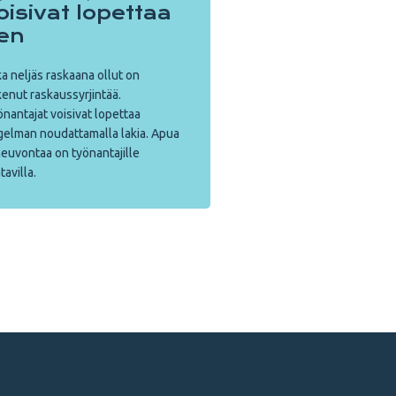
oisivat lopettaa
en
a neljäs raskaana ollut on
enut raskaussyrjintää.
nantajat voisivat lopettaa
elman noudattamalla lakia. Apua
neuvontaa on työnantajille
tavilla.