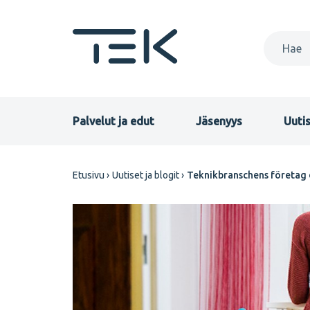
Hyppää
pääsisältöön
Primary
Palvelut ja edut
Jäsenyys
Uutis
menu
Murupolku
Etusivu
Uutiset ja blogit
Teknikbranschens företag 
FI