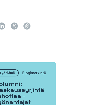
Copy URL from below
Sulje
Blogimerkintä
Työelämä
olumni:
askaussyrjintä
ehottaa –
yönantajat