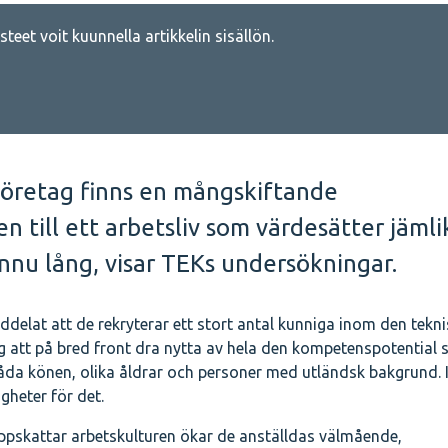
teet voit kuunnella artikkelin sisällön.
öretag finns en mångskiftande
 till ett arbetsliv som värdesätter jäml
nnu lång, visar TEKs undersökningar.
elat att de rekryterar ett stort antal kunniga inom den tekn
 att på bred front dra nytta av hela den kompetenspotential
båda könen, olika åldrar och personer med utländsk bakgrund. 
gheter för det.
ppskattar arbetskulturen ökar de anställdas välmående,