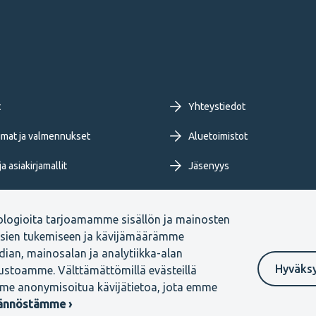
oter
t
Yhteystiedot
imary
mat ja valmennukset
Aluetoimistot
a asiakirjamallit
Jäsenyys
nu
Tietoa TEKistä
ologioita tarjoamamme sisällön ja mainosten
ja blogit
Extranet
ksien tukemiseen ja kävijämäärämme
ian, mainosalan ja analytiikka-alan
Hyväks
vustoamme. Välttämättömillä evästeillä
me anonymisoitua kävijätietoa, jota emme
Ilmoituskanava
tännöstämme ›