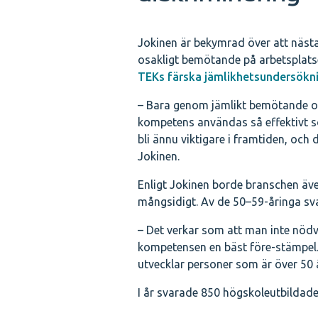
Jokinen är bekymrad över att nästa
osakligt bemötande på arbetsplatse
TEKs färska jämlikhetsundersökn
– Bara genom jämlikt bemötande och
kompetens användas så effektivt 
bli ännu viktigare i framtiden, och 
Jokinen.
Enligt Jokinen borde branschen äve
mångsidigt. Av de 50–59-åringa sva
– Det verkar som att man inte nödvän
kompetensen en bäst före-stämpel. 
utvecklar personer som är över 50 å
I år svarade 850 högskoleutbildade