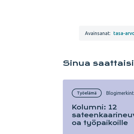
Avainsanat:
tasa-arv
Sinua saattais
Blogimerkin
Työelämä
Kolumni: 12
sateenkaarineu
oa työpaikoille