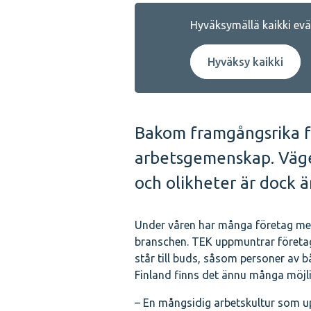
Hyväksymällä kaikki eväs
Hyväksy kaikki
Bakom framgångsrika f
arbetsgemenskap. Vägen
och olikheter är dock ä
Under våren har många företag medd
branschen. TEK uppmuntrar företag
står till buds, såsom personer av 
Finland finns det ännu många möjli
– En mångsidig arbetskultur som u