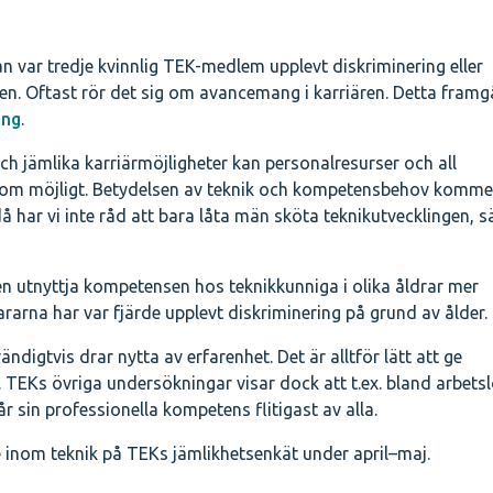
n var tredje kvinnlig TEK-medlem upplevt diskriminering eller
n. Oftast rör det sig om avancemang i karriären. Detta framg
ing
.
 jämlika karriärmöjligheter kan personalresurser och all
som möjligt. Betydelsen av teknik och kompetensbehov komme
då har vi inte råd att bara låta män sköta teknikutvecklingen, s
n utnyttja kompetensen hos teknikkunniga i olika åldrar mer
rarna har var fjärde upplevt diskriminering på grund av ålder.
digtvis drar nytta av erfarenhet. Det är alltför lätt att ge
TEKs övriga undersökningar visar dock att t.ex. bland arbets
r sin professionella kompetens flitigast av alla.
 inom teknik på TEKs jämlikhetsenkät under april–maj.