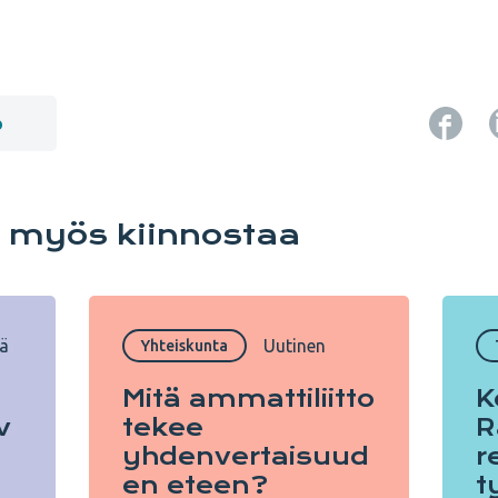
o
i myös kiinnostaa
tä
Uutinen
Yhteiskunta
Mitä ammattiliitto
K
v
tekee
R
yhdenvertaisuud
r
en eteen?
t