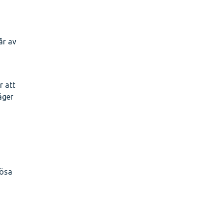
år av
r att
äger
lösa