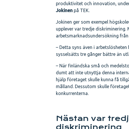
produktivitet och innovation, und
Jokinen
på TEK.
Jokinen ger som exempel högskole
upplever var tredje diskriminering. 
arbetsmarknadsundersökning från 
– Detta syns även i arbetslöshete
sysselsätts tre gånger bättre än ut
– När finländska små och medelstor
dumt att inte utnyttja denna inter
hjälp företaget skulle kunna få til
målland. Dessutom skulle företage
konkurrenterna.
Nästan var tred
diskriminering