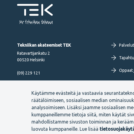
Me tekniikan takana
Fo
Tekniikan akateemiset TEK
Palvelu
Ratavartijankatu 2
pr
Tapahtu
00520 Helsinki
Oppaat j
me
(09) 229 121
Työkirja
FI
Seuraa meitä
Käytämme evästeitä ja vastaavia seurantatekn
Uutiset 
räätälöimiseen, sosiaalisen median ominaisuu
analysoimiseen. Lisäksi jaamme sosiaalisen med
kumppaneillemme tietoja siitä, miten käytät si
mahdollistamme sivuston toiminnan ja kerääm
Footer
Evästeasetukset
Tietosuojaselosteet
Anna palautetta
luovuta kumppaneille. Lue lisää
tietosuojakäy