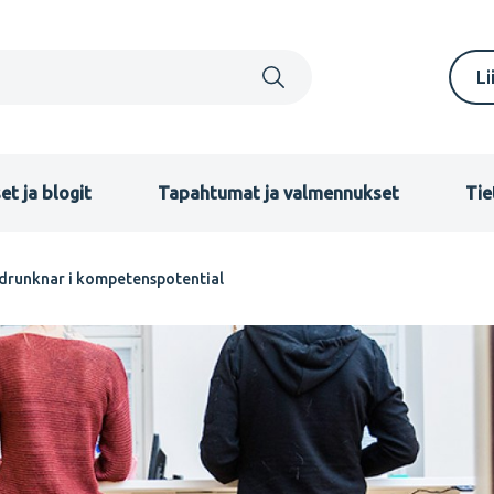
S
Li
m
F
et ja blogit
Tapahtumat ja valmennukset
Tie
drunknar i kompetenspotential