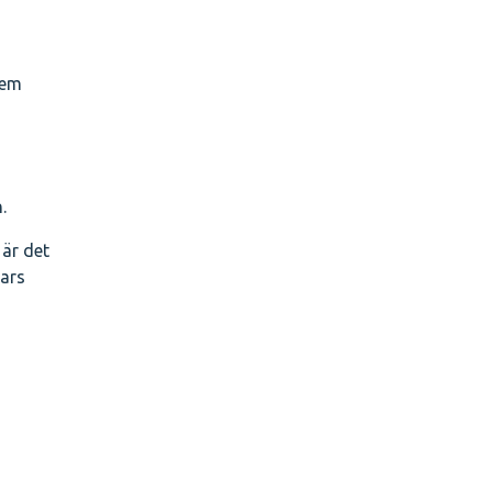
dem
.
 är det
vars