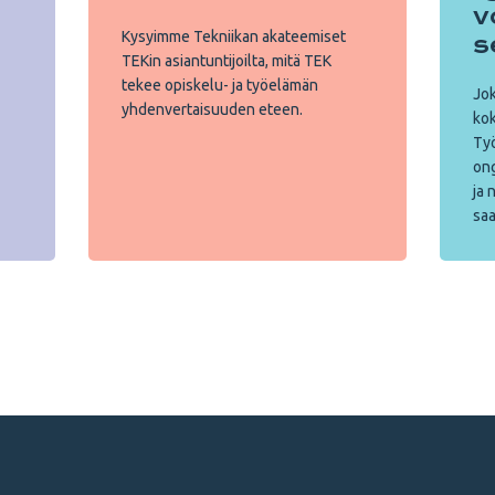
v
Kysyimme Tekniikan akateemiset
s
TEKin asiantuntijoilta, mitä TEK
tekee opiskelu- ja työelämän
Jok
yhdenvertaisuuden eteen.
kok
Työ
ong
ja 
saa