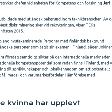
erstryker chefen vid enheten för Kompetens och forskning
Jari
utbildade med utländsk bakgrund inom teknikbranschen. Av 
Mest diskriminering sker vid rekryteringen, visar TEKs
hösten 2015.
n bland nyutexaminerade. Personer med finländsk bakgrund
ländska personer som tagit sin examen i Finland, säger Jokinen
a företag samtidigt siktar på den internationella marknaden,
nationella kompetenspotential som redan finns i Finland, med 
lgång till språkkunskaper och lokalkännedom om ett potentiellt
t få image- och varumärkesfördelar i jämförelse med
je kvinna har upplevt