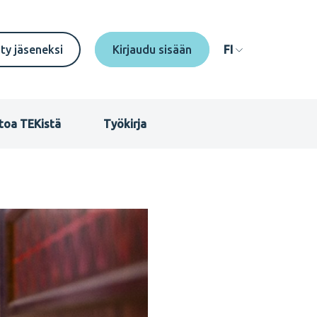
econdary
ity jäseneksi
FI
enu
I
toa TEKistä
Työkirja