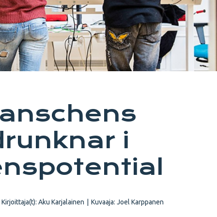
ranschens
drunknar i
nspotential
Kirjoittaja(t):
Aku Karjalainen
|
Kuvaaja:
Joel Karppanen