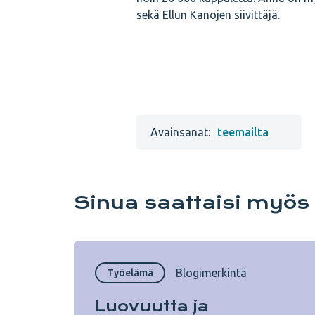
sekä Ellun Kanojen siivittäjä.
Avainsanat:
teemailta
Sinua saattaisi myös
Blogimerkintä
Työelämä
Luovuutta ja