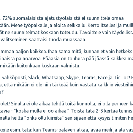
n. 72% suomalaisista ajatustyöläisistä ei suunnittele omaa
n. Mene työpaikalle ja aloita seikkailu. Kerro itsellesi ja muill
ät ne suunnitelmat koskaan toteudu. Tavoittele vain täydellist
n valitseminen saattaisi tuoda muassaan.
simman paljon kaikkea. Ihan sama mitä, kunhan et vain hetkek
inäistä painoarvoa. Pääasia on touhuta pää jäässä kaikkea m
i mikään kuitenkaan koskaan valmistu.
ki. Sähköposti, Slack, Whatsapp, Skype, Teams, Face ja TicToc! 
a, että mikään ei ole niin tärkeää kuin vastata kaikkiin viesteihin
ä?
olet! Sinulla ei ole aikaa tehdä töitä kunnolla, ei olla perheen k
viä - ”koska mulla ei oo aikaa.” Toista tätä 2-3 kertaa tunnis
lä heiltä ”onks ollu kiireitä” sen sijaan että kysyisit miten he
keile esim. tätä: kun Teams-palaveri alkaa, avaa meili ja ala vas