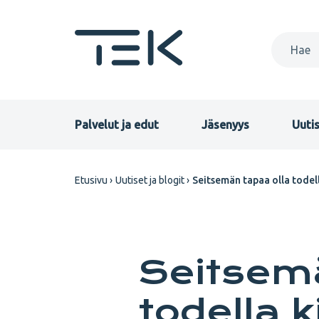
Hyppää
pääsisältöön
Primary
Palvelut ja edut
Jäsenyys
Uutis
menu
Murupolku
Etusivu
Uutiset ja blogit
Seitsemän tapaa olla todell
FI
Seitsemä
todella k