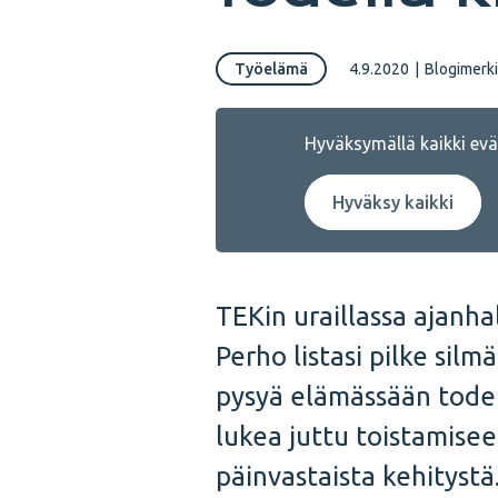
Työelämä
4.9.2020
|
Blogimerk
Hyväksymällä kaikki eväs
Hyväksy kaikki
TEKin uraillassa ajanh
Perho listasi pilke sil
pysyä elämässään todel
lukea juttu toistamise
päinvastaista kehitystä