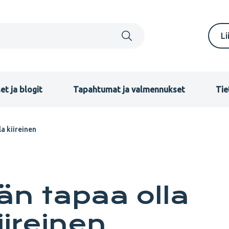
S
Li
m
F
et ja blogit
Tapahtumat ja valmennukset
Tie
a kiireinen
n tapaa olla
iireinen