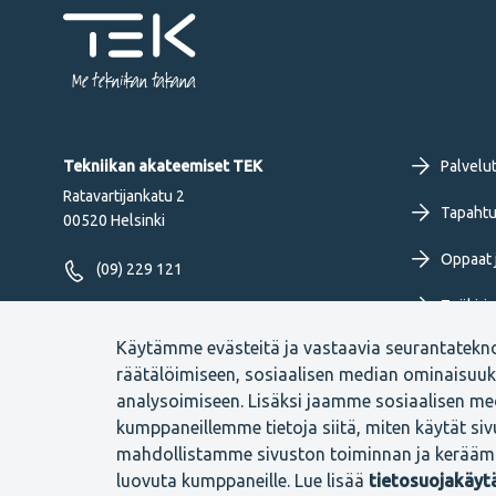
Me tekniikan takana
Fo
Tekniikan akateemiset TEK
Palvelu
Ratavartijankatu 2
pr
Tapahtu
00520 Helsinki
Oppaat j
me
(09) 229 121
Työkirja
FI
Seuraa meitä
Käytämme evästeitä ja vastaavia seurantatekn
Uutiset 
räätälöimiseen, sosiaalisen median ominaisuu
analysoimiseen. Lisäksi jaamme sosiaalisen med
kumppaneillemme tietoja siitä, miten käytät si
mahdollistamme sivuston toiminnan ja kerääm
Footer
Evästeasetukset
Tietosuojaselosteet
Anna palautetta
luovuta kumppaneille. Lue lisää
tietosuojakäy