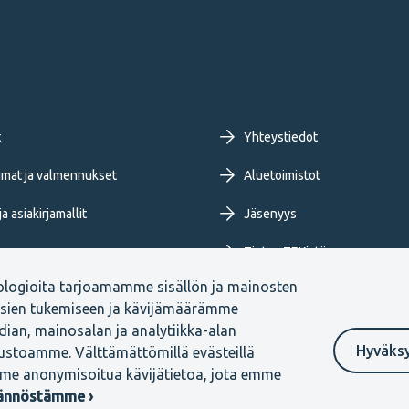
oter
t
Yhteystiedot
imary
mat ja valmennukset
Aluetoimistot
a asiakirjamallit
Jäsenyys
nu
Tietoa TEKistä
ologioita tarjoamamme sisällön ja mainosten
ja blogit
Extranet
ksien tukemiseen ja kävijämäärämme
ian, mainosalan ja analytiikka-alan
Hyväks
vustoamme. Välttämättömillä evästeillä
me anonymisoitua kävijätietoa, jota emme
Ilmoituskanava
tännöstämme ›