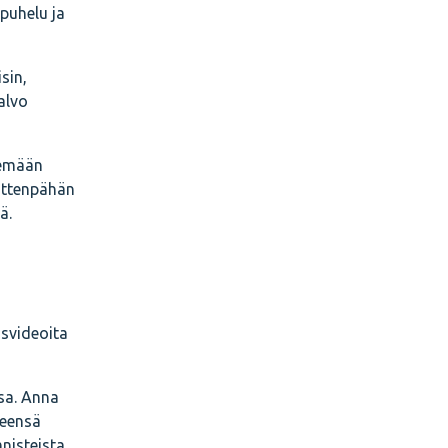
 puhelu ja
sin,
alvo
ekemään
sittenpähän
ä.
svideoita
ssa. Anna
teensä
nisteista,