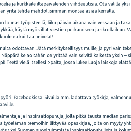
eliä ja kurkkaile iltapäivälehden viihdeuutisia. Ota välillä yksi
tään yritä tehdä mahdollisimman montaa asiaa kerralla.
syö lounas työpisteellä, liiku päivän aikana vain vessaan ja takai
nykkää, käytä myös illat viestien purkamiseen ja skrollailuun. V
kuolema kuittaa univelat!
inulta odottavan. Jätä merkityksellisyys muille, ja pyri vain t
a. Näppärä keino tähän on yrittää vain selvitä kaikesta yksin – 
! Teetä vielä itsellesi t-paita, jossa lukee Luoja laiskoja elättä
rii Facebookissa. Sivuilla mm. ladattava työkirja, valmennu
aville.
lmentaja ja inspiraatiopuhuja, jolla pitkä tausta median pari
 ja työelämän teemoihin liittyvää opaskirjaa, joita on myyty yh
yös yksi Suomen suosituimmista inspiraatiopuhujista ja kolum