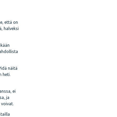
e, että on
ä, halveksi
sikään
ahdollista
Pidä näitä
 heti.
anssa, ei
sa, ja
 voivat.
tailla