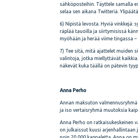
sähköposteihin. Täyttele samalla exc
selaa sen aikana Twitteriä. Ylipää
6) Nipistä levosta. Hyviä vinkkejä: 
räplää tauoilla ja siirtymisissä kän
myöhään ja herää viime tingassa – 
7) Tee sitä, mitä ajattelet muiden s
valintoja, jotka miellyttävät kaikki
näkevät kuka täällä on pätevin tyyppi
Anna Perho
Annan maksuton valmennusryhmä pyö
ja iso vertaisryhmä muutoksia kaipa
Anna Perho on ratkaisukeskeinen va
on julkaissut kuusi arjenhallintaan
noin 20 000 kappaletta. Anna on m