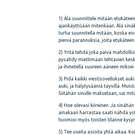
1) Älä suunnittele mitään etukätee
ajankäyttöään mitenkään. Älä sinäkää
turha suunnitella mitään, koska eiv
pieniä parannuksia, joita etukätee
2) Yritä tehdä joka päivä mahdolli
pysähdy miettimään tehtävien kesk
ja ihmetellä suureen ääneen mikse
3) Pidä kaikki viestisovellukset au
auki, ja hälytysääniä täysillä. Muist
Siitähän sinulle maksetaan, vai mit
4) Hoe olevasi kiireinen. Ja sinähän 
ainakaan harrastaa saati nähdä ystä
huomioi myös toisten tilanne kysymäl
5) Tee useita asioita yhtä aikaa. Ko