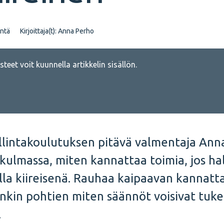
intä
Kirjoittaja(t):
Anna Perho
teet voit kuunnella artikkelin sisällön.
allintakoulutuksen pitävä valmentaja Ann
mäkulmassa, miten kannattaa toimia, jos ha
la kiireisenä. Rauhaa kaipaavan kannatt
enkin pohtien miten säännöt voisivat tuk
.