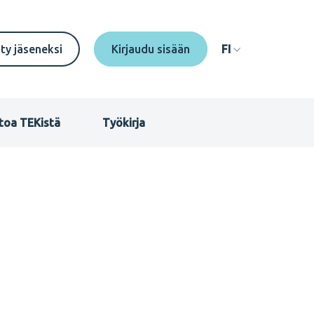
econdary
ity jäseneksi
FI
enu
I
toa TEKistä
Työkirja