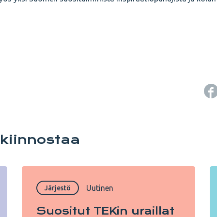
 kiinnostaa
Uutinen
Järjestö
Suositut TEKin uraillat