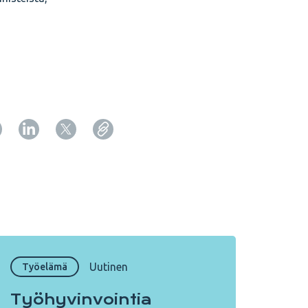
Copy URL from below
Sulje
Uutinen
Työelämä
Työhyvinvointia