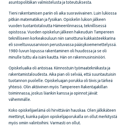
asuntopolitiikan valmistelusta ja toteutuksesta.
Tieni rakentamisen pariin oli aika suoraviivainen. Luin lukiossa
pitkän matematiikan ja fysiikan. Opiskelin lukion jälkeen
vuoden tuotantotaloutta Hämeenlinnassa, teknillisessä
opistossa. Vuoden opiskelun jälkeen hakeuduin Tampereen
teknilliseen korkeakouluun niin sanottuna kukkaisteekkarina
eli soveltuvuusarvioon perustuvassa pääsykoemenettelyssä.
1980-luvun lopussa rakentaminen oli huudossa ja se oli
minulle tuttu ala isäni kautta. Hän on rakennusinsinööri.
Opiskeluaika oli antoisaa. Kiinnostuin työmaatekniikasta ja
rakentamistaloudesta. Aika pian oli selvää, että suuntautuisin
tuotannon puolelle. Opiskeluajan porukka oli tiivis ja tärkeä
yhteisö. Olin aktiivinen myös Tampereen Rakentajakillan
toiminnassa, joskus liiankin kanssa ja opinnot jäivät
vähemmälle.
Koko opiskelijaelämä oli hirvittävän hauskaa. Olen jälkikäteen
miettinyt, kuinka paljon opiskelijaporukalla on ollut merkitystä
myös omiin valintoihini. Varmasti on ollut.