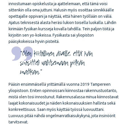
innostumaan opiskelusta ja ajattelemaan, että tämä voisi
sittenkin olla oma juttuni. Halusin myös osoittaa sinnikkäälle
opettajalle oppivani ja näyttää, että hänen työllään on väliä.
Ajatus teknisestä alasta heräsi lukion toisella luokalla. Lähdin
kirimään fysiikan kursseja kovalla tahdilla. Tein paljon töitä ja
kirjoitin sen yo-kokeissa. Fysiikasta sai yliopiston
pääsykokeissa hyvin pisteitä.
"Olen kiitollinen äidille, että hän
suositteli valitsemaan pitkän
matikan."
Pääsin ensimmäisellä yrittämällä vuonna 2019 Tampereen
yliopistoon. Eniten opinnoissani kiinnostaa rakennustuotanto,
mistä olen tosi innostunut. Rakennusalassa minua kiinnostavat
laajat kokonaisuudet ja näiden kokonaisuuksien hallinta sekä
konkreettisuus. Saan myös käyttää työssä luovuuttani.
Luovuus pitää nähdä ongelmanratkaisukykynä, jota insinöörit
tarvitsevat.