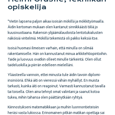
opiskelija
"Vietin lapsena paljon aikaa isoisän mökillä ja mökkityömaalla.
Äidin kertoman mukaan olen kantanut sinnikkäästi tiiliä jo
kuusivuotiaana. Rakensin ylijäämälaudoista lentotukialusten
näköisiä viritelmiä. Mökillä tekemistä oli pakko keksiä itse.
Isoisä huomasi ilmeisen varhain, että minulla on silmää
rakentamiselle. Hän on kannustanut minua arkkitehtiopintoihin.
Taide ja luovuus ovatkin olleet minulle tärkeintä. Olen ollut
taideluokilla ja piirrän edelleen mielelläni.
Yläasteella vannoin, ettei minusta tule äidin tavoin diplomi-
insinööriä. Ehkä äiti on vieressä vähän myhäillyt. En muista
tarkasti, kuinka äiti on reagoinut. Varmasti kannustanut tavalla
tai toisella. Olen aina tehnyt omat valintani ja saanut kotoa
tukea, mihin tahansa olen päättänytkään ryhtyä.
Kiinnostukseni matematiikkaan ja muihin luonnontieteisiin
heräsi vasta lukiossa. Erinomainen pitkän matikan opettaja sai