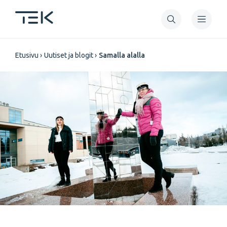
Hyppää
pääsisältöön
Murupolku
Etusivu
Uutiset ja blogit
Samalla alalla