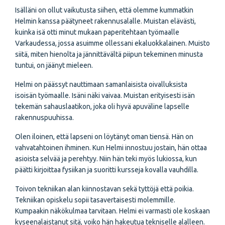
Isälläni on ollut vaikutusta siihen, että olemme kummatkin
Helmin kanssa päätyneet rakennusalalle. Muistan elävästi,
kuinka isä otti minut mukaan paperitehtaan työmaalle
Varkaudessa, jossa asuimme ollessani ekaluokkalainen. Muisto
siitä, miten hienolta ja jännittävältä piipun tekeminen minusta
tuntui, on jäänyt mieleen.
Helmi on päässyt nauttimaan samanlaisista oivalluksista
isoisän työmaalle. Isäni näki vaivaa. Muistan erityisesti isän
tekemän sahauslaatikon, joka oli hyvä apuväline lapselle
rakennuspuuhissa.
Olen iloinen, että lapseni on löytänyt oman tiensä. Hän on
vahvatahtoinen ihminen. Kun Helmi innostuu jostain, hän ottaa
asioista selvää ja perehtyy. Niin hän teki myös lukiossa, kun
päätti kirjoittaa fysiikan ja suoritti kursseja kovalla vauhdilla.
Toivon tekniikan alan kiinnostavan sekä tyttöjä että poikia.
Tekniikan opiskelu sopii tasavertaisesti molemmille.
Kumpaakin näkökulmaa tarvitaan. Helmi ei varmasti ole koskaan
kyseenalaistanut sitä, voiko hän hakeutua tekniselle alalleen.