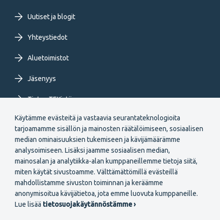
FI
Uutiset ja blogit
Yhteystiedot
Aluetoimistot
Jäsenyys
Tietoa TEKistä
Käytämme evästeitä ja vastaavia seurantateknologioita
Extranet
tarjoamamme sisällön ja mainosten räätälöimiseen, sosiaalisen
median ominaisuuksien tukemiseen ja kävijämäärämme
analysoimiseen. Lisäksi jaamme sosiaalisen median,
mainosalan ja analytiikka-alan kumppaneillemme tietoja siitä,
miten käytät sivustoamme. Välttämättömillä evästeillä
mahdollistamme sivuston toiminnan ja keräämme
Secondary
anonymisoitua kävijätietoa, jota emme luovuta kumppaneille.
Liity jäseneksi
Lue lisää
tietosuojakäytännöstämme ›