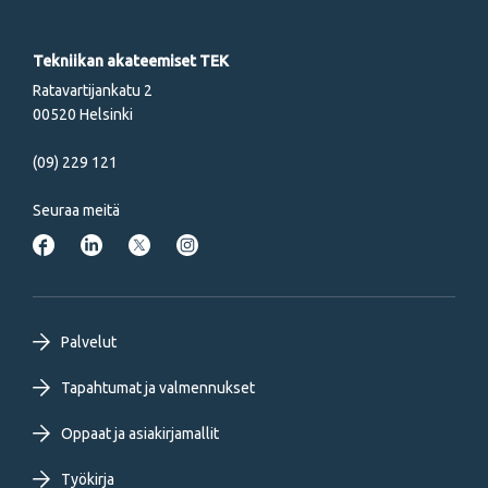
Tekniikan akateemiset TEK
Ratavartijankatu 2
00520 Helsinki
(09) 229 121
Seuraa meitä
Footer
Palvelut
primary
Tapahtumat ja valmennukset
Oppaat ja asiakirjamallit
menu
Työkirja