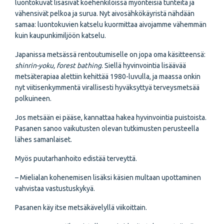
luontokuvat lisäsivät koehenkilöissä myönteisiä tunteita ja
vähensivät pelkoa ja surua. Nyt aivosähkökäyristä nähdään
samaa: luontokuvien katselu kuormittaa aivojamme vähemmän
kuin kaupunkimiljöön katselu.
Japanissa metsässä rentoutumiselle on jopa oma käsitteensä:
shinrin-yoku, forest bathing
. Siellä hyvinvointia lisäävää
metsäterapiaa alettiin kehittää 1980-luvulla, ja maassa onkin
nyt viitisenkymmentä virallisesti hyväksyttyä terveysmetsää
polkuineen.
Jos metsään ei pääse, kannattaa hakea hyvinvointia puistoista.
Pasanen sanoo vaikutusten olevan tutkimusten perusteella
lähes samanlaiset.
Myös puutarhanhoito edistää terveyttä.
– Mielialan kohenemisen lisäksi käsien multaan upottaminen
vahvistaa vastustuskykyä.
Pasanen käy itse metsäkävelyllä viikoittain.