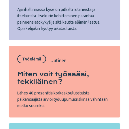
Ajanhallinnassa kyse on pitkälti rutiineista ja
itsekurista. Itsekurin kehittäminen parantaa
paineensietokykyä ja sitä kautta elämän laatua.
Opiskelijakin hyötyy aikatauluista.
Työelämä
Uutinen
Miten voit työssäsi,
tekkiläinen?
Lähes 40 prosenttia korkeakoulutetuista
palkansaajista arvioi työuupumusriskinsä vähintään
melko suureksi.