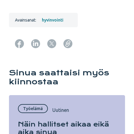
Avainsanat:
hyvinvointi
Copy URL from below
Sinua saattaisi myös
kiinnostaa
Työelämä
Uutinen
Näin hallitset aikaa eikä
aika sinua