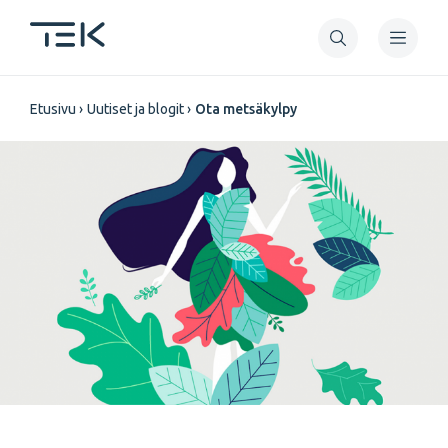
Hyppää
pääsisältöön
Murupolku
Etusivu
Uutiset ja blogit
Ota metsäkylpy