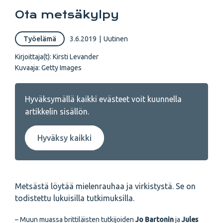
Ota metsäkylpy
Työelämä
3.6.2019
|
Uutinen
Kirjoittaja(t):
Kirsti Levander
Kuvaaja:
Getty Images
Hyväksymällä kaikki evästeet voit kuunnella
artikkelin sisällön.
Hyväksy kaikki
Metsästä löytää mielenrauhaa ja virkistystä. Se on
todistettu lukuisilla tutkimuksilla.
– Muun muassa brittiläisten tutkijoiden
Jo Bartonin
ja
Jules