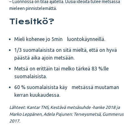
– Luonnossa on tilaa ajatella. Uusia ideoita tulee metsässä
mieleen pinnistelemättä.
Tiesitkö?
Mieli kohenee jo 5min luonto­käynneillä.
1/3 suomalaisista on sitä mieltä, että on hyvä
päästä aika ajoin metsään.
Metsä on erittäin tai melko tärkeä 83 %:lle
suomalaisista.
60 % suomalaisista käy metsässä muutaman
kerran kuukaudessa.
Lähteet: Kantar TNS, Kestävä metsäsuhde -hanke 2018 ja
Marko Leppänen, Adela Pajunen: Terveysmetsä, Gummerus
2017.