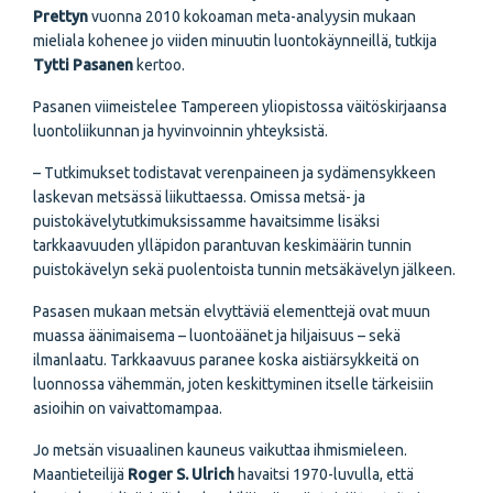
Prettyn
vuonna 2010 kokoaman meta-analyysin mukaan
mieliala kohenee jo viiden minuutin luontokäynneillä, tutkija
Tytti Pasanen
kertoo.
Pasanen viimeistelee Tampereen yliopistossa väitöskirjaansa
luontoliikunnan ja hyvinvoinnin yhteyksistä.
– Tutkimukset todistavat verenpaineen ja sydämensykkeen
laskevan metsässä liikuttaessa. Omissa metsä- ja
puistokävelytutkimuksissamme havaitsimme lisäksi
tarkkaavuuden ylläpidon parantuvan keskimäärin tunnin
puistokävelyn sekä puolentoista tunnin metsäkävelyn jälkeen.
Pasasen mukaan metsän elvyttäviä elementtejä ovat muun
muassa äänimaisema – luontoäänet ja hiljaisuus – sekä
ilmanlaatu. Tarkkaavuus paranee koska aistiärsykkeitä on
luonnossa vähemmän, joten keskittyminen itselle tärkeisiin
asioihin on vaivattomampaa.
Jo metsän visuaalinen kauneus vaikuttaa ihmismieleen.
Maantieteilijä
Roger S. Ulrich
havaitsi 1970-luvulla, että