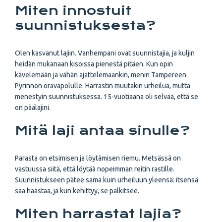
Miten innostuit
suunnistuksesta?
Olen kasvanut lajiin. Vanhempani ovat suunnistajia, ja kuljin
heidän mukanaan kisoissa pienestä pitäen. Kun opin
kävelemään ja vähän ajattelemaankin, menin Tampereen
Pyrinnön oravapolulle. Harrastin muutakin urheilua, mutta
menestyin suunnistuksessa. 15-vuotiaana oli selvää, että se
on päälajini.
Mitä laji antaa sinulle?
Parasta on etsimisen ja löytämisen riemu. Metsässä on
vastuussa siitä, että löytää nopeimman reitin rastille.
Suunnistukseen pätee sama kuin urheiluun yleensä: itsensä
saa haastaa, ja kun kehittyy, se palkitsee.
Miten harrastat lajia?