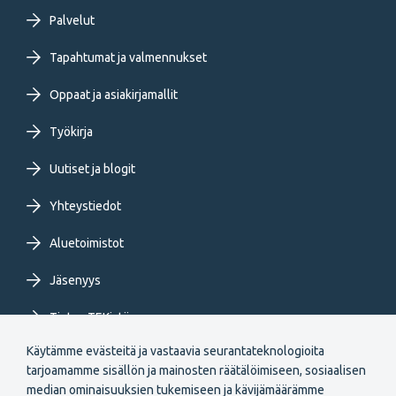
Footer
Palvelut
primary
Tapahtumat ja valmennukset
Oppaat ja asiakirjamallit
menu
Työkirja
FI
Uutiset ja blogit
Yhteystiedot
Aluetoimistot
Jäsenyys
Tietoa TEKistä
Käytämme evästeitä ja vastaavia seurantateknologioita
Extranet
tarjoamamme sisällön ja mainosten räätälöimiseen, sosiaalisen
median ominaisuuksien tukemiseen ja kävijämäärämme