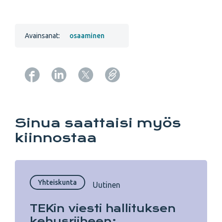
Avainsanat:
osaaminen
Copy URL from below
Sinua saattaisi myös
kiinnostaa
Yhteiskunta
Uutinen
TEKin viesti hallituksen
kehysriiheen: