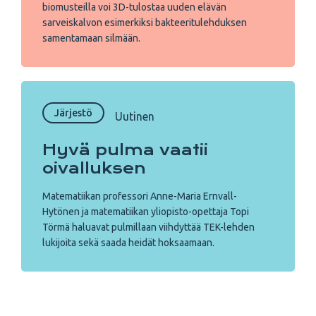
biomusteilla voi 3D-tulostaa uuden elävän
sarveiskalvon esimerkiksi bakteeritulehduksen
samentamaan silmään.
Järjestö
Uutinen
Hyvä pulma vaatii
oivalluksen
Matematiikan professori Anne-Maria Ernvall-
Hytönen ja matematiikan yliopisto-opettaja Topi
Törmä haluavat pulmillaan viihdyttää TEK-lehden
lukijoita sekä saada heidät hoksaamaan.