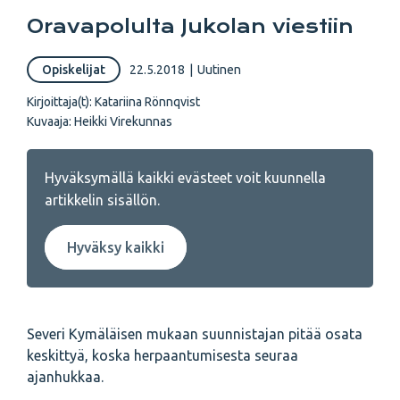
Oravapolulta Jukolan viestiin
Opiskelijat
22.5.2018
|
Uutinen
Kirjoittaja(t):
Katariina Rönnqvist
Kuvaaja:
Heikki Virekunnas
Hyväksymällä kaikki evästeet voit kuunnella
artikkelin sisällön.
Hyväksy kaikki
Severi Kymäläisen mukaan suunnistajan pitää osata
keskittyä, koska herpaantumisesta seuraa
ajanhukkaa.