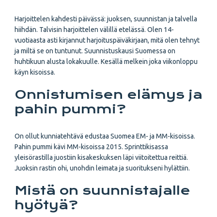
Harjoittelen kahdesti päivässä: juoksen, suunnistan ja talvella
hiihdän. Talvisin harjoittelen välillä etelässä. Olen 14-
vuotiaasta asti kirjannut harjoituspäiväkirjaan, mitä olen tehnyt
ja miltä se on tuntunut. Suunnistuskausi Suomessa on
huhtikuun alusta lokakuulle. Kesällä melkein joka viikonloppu
käyn kisoissa.
Onnistumisen elämys ja
pahin pummi?
On ollut kunniatehtävä edustaa Suomea EM- ja MM-kisoissa.
Pahin pummi kävi MM-kisoissa 2015. Sprinttikisassa
yleisörastilla juostiin kisa­keskuksen läpi viitoitettua reittiä.
Juoksin rastin ohi, unohdin leimata ja suoritukseni hylättiin.
Mistä on suunnistajalle
hyötyä?