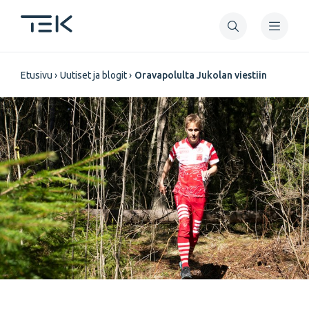
Hyppää
pääsisältöön
Murupolku
Etusivu
Uutiset ja blogit
Oravapolulta Jukolan viestiin