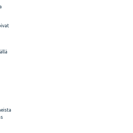
a
oivat
ällä
neista
as