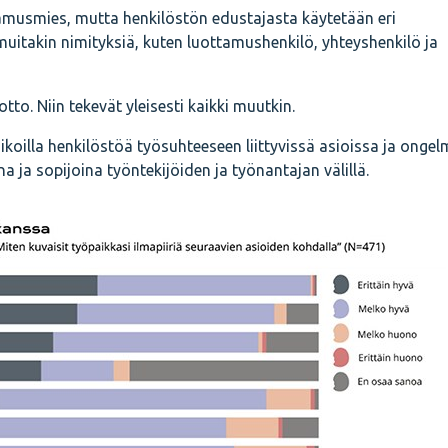
musmies, mutta henkilöstön edustajasta käytetään eri
itakin nimityksiä, kuten luottamushenkilö, yhteyshenkilö ja
tto. Niin tekevät yleisesti kaikki muutkin.
koilla henkilöstöä työsuhteeseen liittyvissä asioissa ja ongel
na ja sopijoina työntekijöiden ja työnantajan välillä.