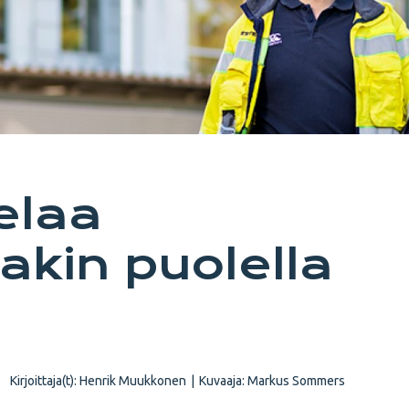
elaa
kin puolella
Kirjoittaja(t):
Henrik Muukkonen
|
Kuvaaja:
Markus Sommers