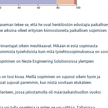
 aseman tekee se, että he ovat henkilöstön edustajia paikallise
 aikoina olleet erityisen kiinnostuneita paikallisen sopimisen
työnantajat oikein meuhkaavat. Mikään ei estä sopimasta
uonommista työehdoista kuin mitä työehtosopimuksessa on sovi
sopiminen on Neste Engineering Solutionsissa ylempien
 on tosi kivaa. Meillä sopiminen on sujunut oikein hyvin ja
siat sujuvat paremmin, kun niistä sovitaan etukäteen.
ilanteen, jossa jalostamolla oli määräaikaishuollon vuoksi
a voi tulla ongelmia ja miten ne voi välttää. Tällaisissa