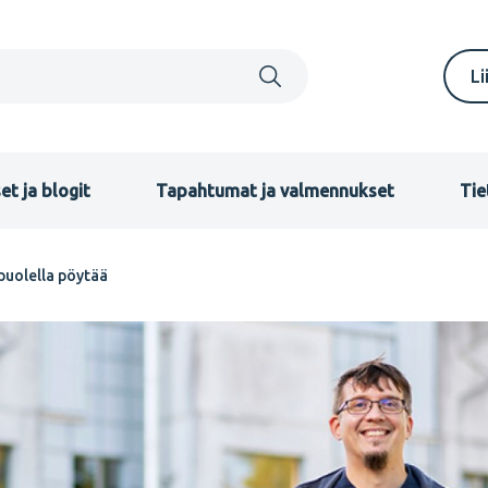
S
Li
m
F
et ja blogit
Tapahtumat ja valmennukset
Tie
puolella pöytää