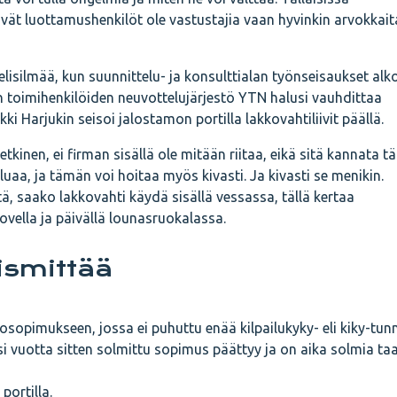
ivät luottamushenkilöt ole vastustajia vaan hyvinkin arvokkait
isilmää, kun suunnittelu- ja konsulttialan työnseisaukset alk
 toimihenkilöiden neuvottelujärjestö YTN halusi vauhdittaa
kki Harjukin seisoi jalostamon portilla lakkovahtiliivit päällä.
tkinen, ei firman sisällä ole mitään riitaa, eikä sitä kannata tä
luaa, ja tämän voi hoitaa myös kivasti. Ja kivasti se menikin.
siitä, saako lakkovahti käydä sisällä vessassa, tällä kertaa
 ovella ja päivällä lounasruokalassa.
ismittää
sopimukseen, jossa ei puhuttu enää kilpailukyky- eli kiky-tun
ksi vuotta sitten solmittu sopimus päättyy ja on aika solmia ta
portilla.