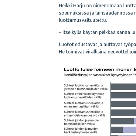
Heikki Harju on nimenomaan luotta
sopimuksissa ja lainsäädännössä mu
luottamusvaltuutettu.
– Itse kyllä käytän pelkkää sanaa luo
Luotot edustavat ja auttavat työpai
He toimivat virallisina neuvottelijoi