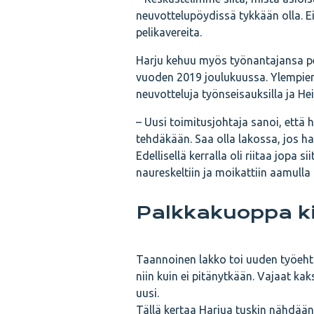
neuvottelupöydissä tykkään olla. E
pelikavereita.
Harju kehuu myös työnantajansa pel
vuoden 2019 joulukuussa. Ylempien
neuvotteluja työnseisauksilla ja Hei
– Uusi toimitusjohtaja sanoi, että he
tehdäkään. Saa olla lakossa, jos ha
Edellisellä kerralla oli riitaa jopa 
naureskeltiin ja moikattiin aamulla
Palkkakuoppa k
Taannoinen lakko toi uuden työehto
niin kuin ei pitänytkään. Vajaat ka
uusi.
Tällä kertaa Harjua tuskin nähdään 