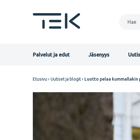
Hyppää
pääsisältöön
Primary
Palvelut ja edut
Jäsenyys
Uutis
menu
Murupolku
Etusivu
Uutiset ja blogit
Luotto pelaa kummallakin 
FI