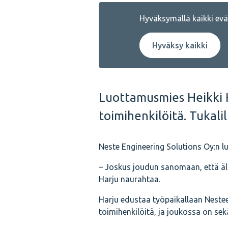
Hyväksymällä kaikki eväs
Hyväksy kaikki
Luottamusmies Heikki H
toimihenkilöitä. Tukalil
Neste Engineering Solutions Oy:n
– Joskus joudun sanomaan, että älä 
Harju naurahtaa.
Harju edustaa työpaikallaan Nestee
toimihenkilöitä, ja joukossa on sekä