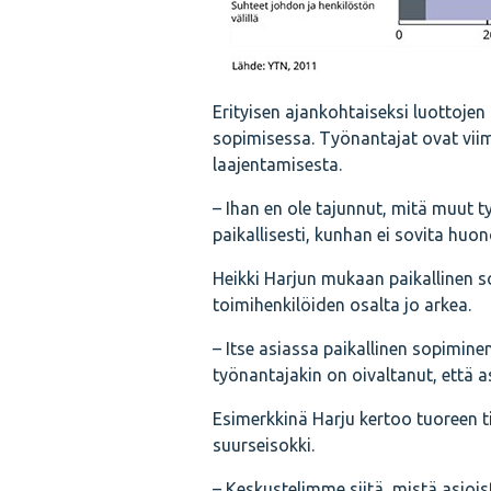
Erityisen ajankohtaiseksi luottojen
sopimisessa. Työnantajat ovat viime
laajentamisesta.
– Ihan en ole tajunnut, mitä muut 
paikallisesti, kunhan ei sovita h
Heikki Harjun mukaan paikallinen 
toimihenkilöiden osalta jo arkea.
– Itse asiassa paikallinen sopiminen
työnantajakin on oivaltanut, että a
Esimerkkinä Harju kertoo tuoreen t
suurseisokki.
– Keskustelimme siitä, mistä asioist