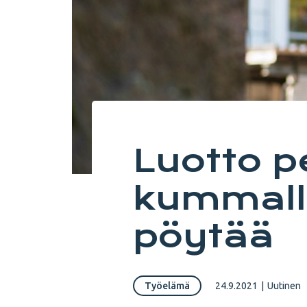
Luotto p
kummalla
pöytää
Työelämä
24.9.2021
|
Uutinen