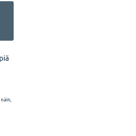
piä
 näin,