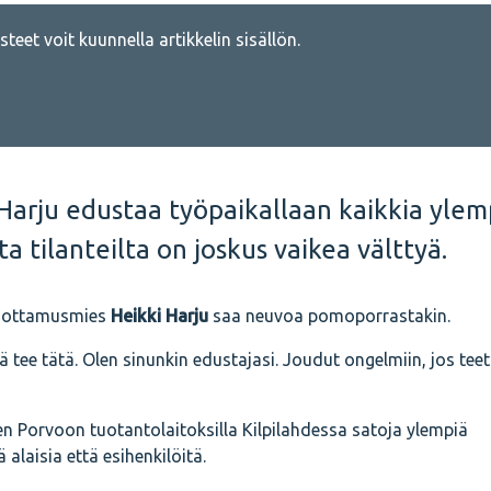
teet voit kuunnella artikkelin sisällön.
arju edustaa työpaikallaan kaikkia ylem
ta tilanteilta on joskus vaikea välttyä.
 luottamusmies
Heikki Harju
saa neuvoa pomoporrastakin.
tee tätä. Olen sinunkin edustajasi. Joudut ongelmiin, jos teet
n Porvoon tuotantolaitoksilla Kilpilahdessa satoja ylempiä
 alaisia että esihenkilöitä.