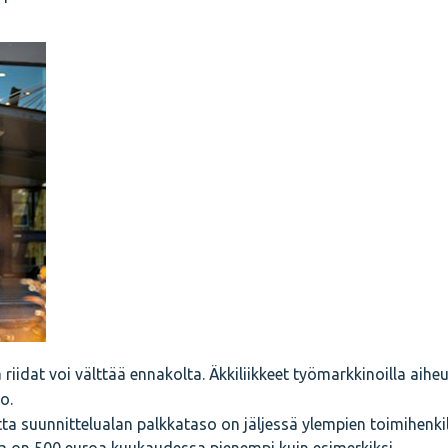
riidat voi välttää ennakolta. Äkkiliikkeet työmarkkinoilla aihe
o.
mutta suunnittelualan palkkataso on jäljessä ylempien toimihenk