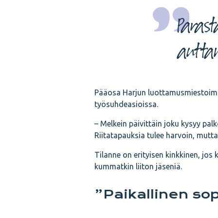
Parast
autta
Pääosa Harjun luottamusmiestoimin
työsuhdeasioissa.
– Melkein päivittäin joku kysyy pal
Riitatapauksia tulee harvoin, mutta
Tilanne on erityisen kinkkinen, jos
kummatkin liiton jäseniä.
”Paikallinen so