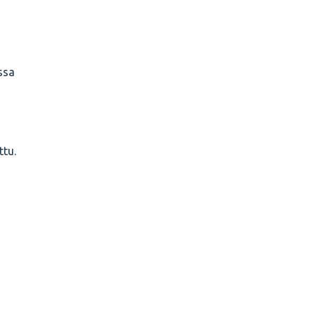
ssa
ttu.