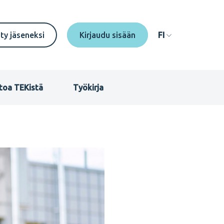
econdary
ity jäseneksi
FI
enu
I
toa TEKistä
Työkirja