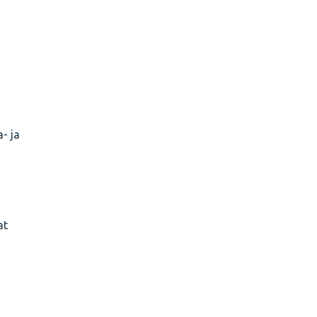
- ja
at