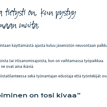
a tietysti on, kun pystyy
maan muita.
taan käyttämästä ajasta kuluu jäsenistön neuvontaan palkka
koista tai irtisanomisajoista, kun on vaihtamassa työpaikkaa.
 ne ovat aina ikäviä.
 kiistatilanteessa sekä työnantajan edustaja että työntekijät ov
piminen on tosi kivaa”