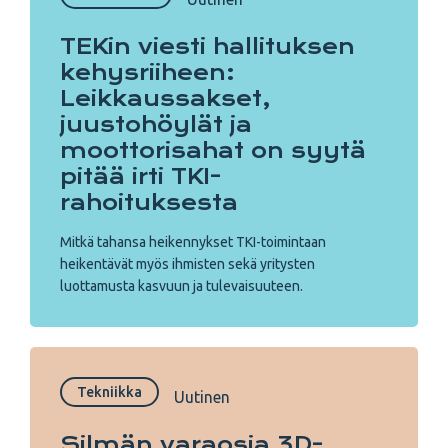
TEKin viesti hallituksen
kehysriiheen:
Leikkaussakset,
juustohöylät ja
moottorisahat on syytä
pitää irti TKI-
rahoituksesta
Mitkä tahansa heikennykset TKI-toimintaan
heikentävät myös ihmisten sekä yritysten
luottamusta kasvuun ja tulevaisuuteen.
Tekniikka
Uutinen
Silmän varaosia 3D­-