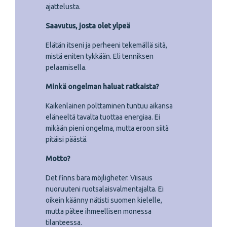
ajattelusta.
Saavutus, josta olet ylpeä
Elätän itseni ja perheeni tekemällä sitä,
mistä eniten tykkään. Eli tenniksen
pelaamisella.
Minkä ongelman haluat ratkaista?
Kaikenlainen polttaminen tuntuu aikansa
eläneeltä tavalta tuottaa energiaa. Ei
mikään pieni ongelma, mutta eroon siitä
pitäisi päästä.
Motto?
Det finns bara möjligheter. Viisaus
nuoruuteni ruotsalaisvalmentajalta. Ei
oikein käänny nätisti suomen kielelle,
mutta pätee ihmeellisen monessa
tilanteessa.