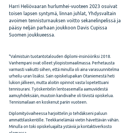
Harri Heliövaaran hurlumhei-vuoteen 2023 osuivat
toisen lapsen syntymä, linnan juhlat, Yhdysvaltain
avoimen tennisturnauksen voitto sekanelinpelissä ja
pääsy neljän parhaan joukkoon Davis Cupissa
Suomen joukkueessa.
"Valmistuin tuotantotalouden diplomi-insinööriksi 2018.
Vanhempani ovat olleet yliopistomaailmassa. Perhetausta
varmasti vaikutti siihen, että minulla oli aina varasuunnitelma
urheilu-uran lisäksi. Sain opiskelupaikan Otaniemestä heti
lukion jälkeen, mutta aloitin opinnot vasta lopetettuani
tennisurani. Työskentelin lentoasemalla aamuviidestä
aamuyhdeksään, muutoin kandivaihe oli tiivistä opiskelua.
Tennismailaan en koskenut pariin vuoteen.
Diplomityövaiheessa harjoittelin jo tehdäkseni paluun
ammattilaiskentille. Teekkarielämää vietin hävettävän vähän.
Minulla on toki opiskeluajalta ystäviä ja kontaktiverkosto