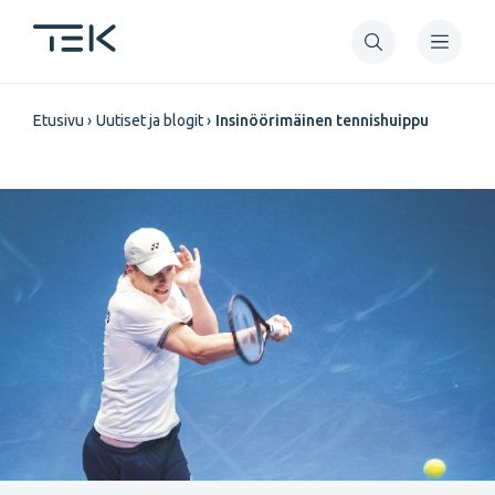
Hyppää
pääsisältöön
Murupolku
Etusivu
Uutiset ja blogit
Insinöörimäinen tennishuippu