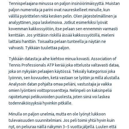
Tennispelaajana minussa on paljon insinöörimäisyyttä. Muistan
paljon numeroita ja parini ovat naureskelleet minulle, kun
välillä pyörittelen niitä kesken pelin. Olen järjestelmällinen ja
analyyttinen, jopa laskelmoiva. Jotkut esimerkiksi lyövät
kovemman kakkossyötön, itse pelaan sen ennemmin varmasti
kenttään. Jos yrittäisin riskillä ässää kakkossyötöllä, mieleni
laittaisi hanttiin. Toisaalta pelaan tunteella ja näytän ne
vahvasti. Tykkään tuulettaa paljon.
Tykkään datasta ja aihe kiehtoo minua kovasti. Association of
Tennis Professionals ATP kerää joka ottelusta valtavasti dataa,
joka on nykyään pelaajien käytössä. Tekoäly kategorisoi joka
lyönnin, sen kovuuden, ketä vastaan se lyötiin ja millä alustalla.
Analysoin datan pohjalta omaa peliäni, vastustajia ja vaikka
omien lyöntieni voittoprosentteja. Nelinpeli on kaksinpeliä
rajoitetumpi pelikuvioiden puolesta, joten siinä voi laskea
todennäköisyyksiä hyvinkin pitkälle.
Minulla on paljon unelmia, mutta en ole lyönyt lukkoon
tulevaisuuden suunnitelmiani. Jos peli toimii yhtä hyvin kuin
nyt, on peliuraa näillä näkymin 3–5 vuotta jäljellä. Luulen että