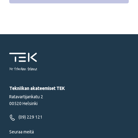
Me tekniikan takana
Tekniikan akateemiset TEK
Ratavartijankatu 2
00520 Helsinki
(09) 229 121
Seuraa meitä