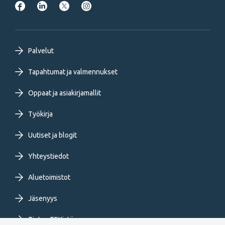
Footer
Palvelut
primary
Tapahtumat ja valmennukset
Oppaat ja asiakirjamallit
menu
Työkirja
FI
Uutiset ja blogit
Yhteystiedot
Aluetoimistot
Jäsenyys
Tietoa TEKistä