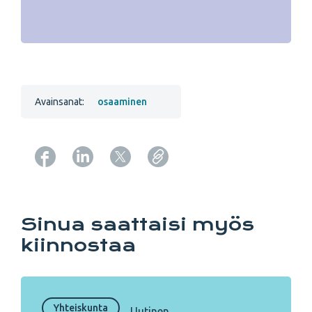
Avainsanat:
osaaminen
Copy URL from below
Sinua saattaisi myös
kiinnostaa
Yhteiskunta
Uutinen