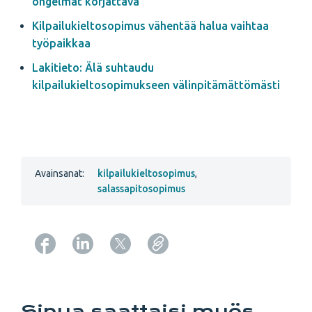
ongelmat korjattava
Kilpailukieltosopimus vähentää halua vaihtaa
työpaikkaa
Lakitieto: Älä suhtaudu
kilpailukieltosopimukseen välinpitämättömästi
Avainsanat:
kilpailukieltosopimus
,
salassapitosopimus
Copy URL from below
Sinua saattaisi myös