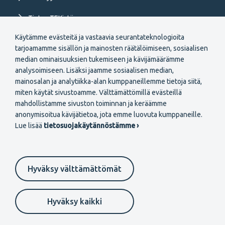
Tietoa TEKistä
Käytämme evästeitä ja vastaavia seurantateknologioita
Extranet
tarjoamamme sisällön ja mainosten räätälöimiseen, sosiaalisen
median ominaisuuksien tukemiseen ja kävijämäärämme
analysoimiseen. Lisäksi jaamme sosiaalisen median,
mainosalan ja analytiikka-alan kumppaneillemme tietoja siitä,
miten käytät sivustoamme. Välttämättömillä evästeillä
mahdollistamme sivuston toiminnan ja keräämme
Secondary
anonymisoitua kävijätietoa, jota emme luovuta kumppaneille.
Liity jäseneksi
Lue lisää
tietosuojakäytännöstämme ›
menu
FI
Hyväksy välttämättömät
Suomeksi
In English
På svenska
Footer
Evästeasetukset
Tietosuojaselosteet
Anna palautetta
Hyväksy kaikki
Ilmoituskanava
secondary