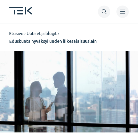
Hyppää
pääsisältöön
Murupolku
Etusivu
Uutiset ja blogit
Eduskunta hyväksyi uuden liikesalaisuuslain