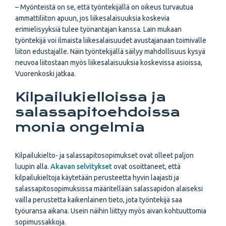
– Myönteistä on se, että työntekijällä on oikeus turvautua
ammattiliiton apuun, jos liikesalaisuuksia koskevia
erimielisyyksiä tulee työnantajan kanssa. Lain mukaan
työntekijä voi ilmaista liikesalaisuudet avustajanaan toimivalle
liiton edustajalle. Näin työntekijällä säilyy mahdollisuus kysyä
neuvoa liitostaan myös liikesalaisuuksia koskevissa asioissa,
Vuorenkoski jatkaa.
Kilpailukielloissa ja
salassapitoehdoissa
monia ongelmia
Kilpailukielto- ja salassapitosopimukset ovat olleet paljon
luupin alla.
Akavan selvitykset
ovat osoittaneet, että
kilpailukieltoja käytetään perusteetta hyvin laajasti ja
salassapitosopimuksissa määritellään salassapidon alaiseksi
vailla perustetta kaikenlainen tieto, jota työntekijä saa
työuransa aikana. Usein näihin liittyy myös aivan kohtuuttomia
sopimussakkoja.