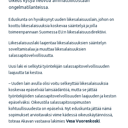
oikeus kysyä neuvoa ammattiliitostaan
ongelmatilanteissa.
Eduskunta on hyväksynyt uuden liikesalaisuuslain, johon on
koottu liikesalaisuuksia koskevaa sääntelyä ja jolla
toimeenpannaan Suomessa EU:n liikesalaisuusdirektiivi.
Liikesalaisuuslaki laajentaa liikesalaisuuksien sääntelyn
soveltamisalaa ja muuttaa liikesalaisuuksien
salassapitovelvollisuutta.
Uusi laki ei selkiytä työntekijän salassapitovelvollisuuden
laajuutta tai kestoa.
– Uuden lain avulla olisi voitu selkeyttää liikesalaisuuksia
koskevaa epäselvää lainsäädäntöä, mutta se jättää
työntekijöiden salassapitovelvollisuuden laajuuden ja keston
epäselväksi. Oikeustila salassapitosopimusten
kohtuullisuudesta on epäselvä. Nyt eduskunta jättää nämä
sopimukset arvioitavaksi viime kädessä oikeuskäytännössä,
toteaa Akavan vastaava lakimies
Vesa Vuorenkoski
.