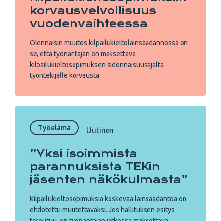
korvaus­velvollisuus
vuoden­vaihteessa
Olennaisin muutos kilpailukieltolainsäädännössä on
se, että työnantajan on maksettava
kilpailukieltosopimuksen sidonnaisuusajalta
työntekijälle korvausta.
Työelämä
Uutinen
”Yksi isoimmista
parannuksista TEKin
jäsenten näkökulmasta”
Kilpailukieltosopimuksia koskevaa lainsäädäntöä on
ehdotettu muutettavaksi. Jos hallituksen esitys
toteutuu, on työnantajan jatkossa maksettava