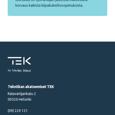
korvaus kaikista kilpailukieltosopimuksista.
Me tekniikan takana
Tekniikan akateemiset TEK
Ratavartijankatu 2
00520 Helsinki
(09) 229 121