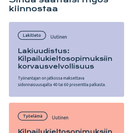
kiinnostaa
Lakitieto
Uutinen
Lakiuudistus:
Kilpailukielto­sopimuksiin
korvaus­velvollisuus
Työnantajan on jatkossa maksettava
sidonnaisuusajalta 40 tai 60 prosenttia palkasta.
Työelämä
Uutinen
Kilpailukielto­sopimuksiin