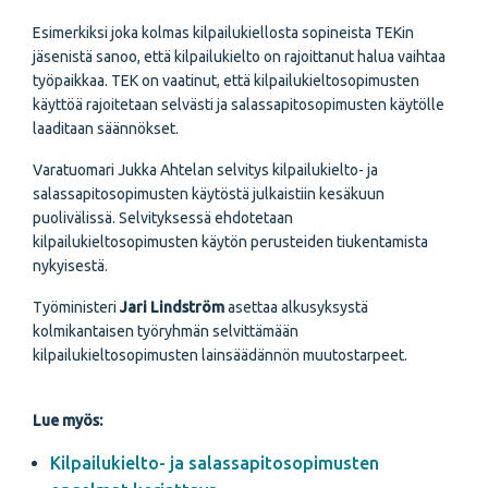
Esimerkiksi joka kolmas kilpailukiellosta sopineista TEKin
jäsenistä sanoo, että kilpailukielto on rajoittanut halua vaihtaa
työpaikkaa. TEK on vaatinut, että kilpailukieltosopimusten
käyttöä rajoitetaan selvästi ja salassapitosopimusten käytölle
laaditaan säännökset.
Varatuomari Jukka Ahtelan selvitys kilpailukielto- ja
salassapitosopimusten käytöstä julkaistiin kesäkuun
puolivälissä. Selvityksessä ehdotetaan
kilpailukieltosopimusten käytön perusteiden tiukentamista
nykyisestä.
Työministeri
Jari Lindström
asettaa alkusyksystä
kolmikantaisen työryhmän selvittämään
kilpailukieltosopimusten lainsäädännön muutostarpeet.
Lue myös:
Kilpailukielto- ja salassapitosopimusten