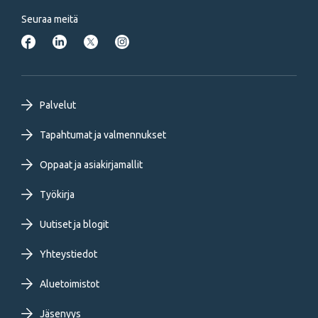
Seuraa meitä
Footer
Palvelut
primary
Tapahtumat ja valmennukset
Oppaat ja asiakirjamallit
menu
Työkirja
FI
Uutiset ja blogit
Yhteystiedot
Aluetoimistot
Jäsenyys