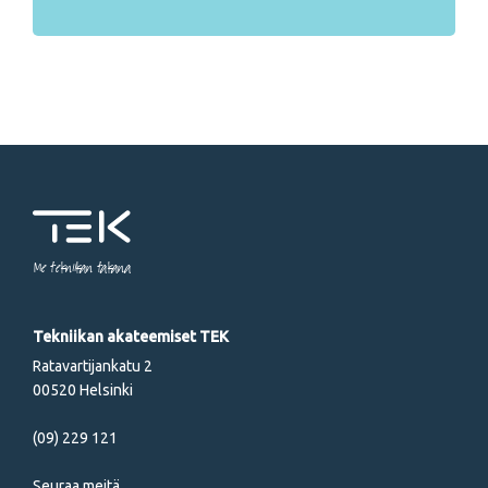
Me tekniikan takana
Tekniikan akateemiset TEK
Ratavartijankatu 2
00520 Helsinki
(09) 229 121
Seuraa meitä