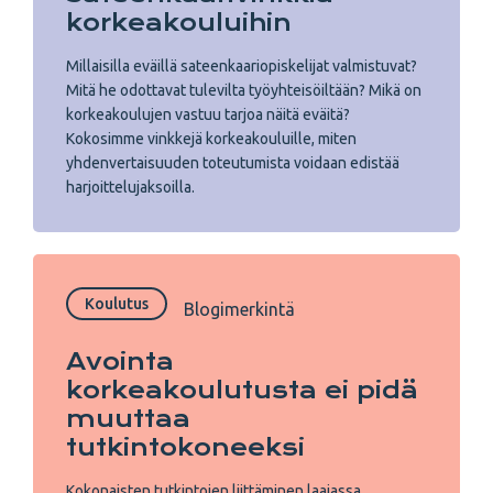
korkeakouluihin
Millaisilla eväillä sateenkaariopiskelijat valmistuvat?
Mitä he odottavat tulevilta työyhteisöiltään? Mikä on
korkeakoulujen vastuu tarjoa näitä eväitä?
Kokosimme vinkkejä korkeakouluille, miten
yhdenvertaisuuden toteutumista voidaan edistää
harjoittelujaksoilla.
Koulutus
Blogimerkintä
Avointa
korkeakoulutusta ei pidä
muuttaa
tutkintokoneeksi
Kokonaisten tutkintojen liittäminen laajassa