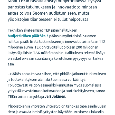
Moni TEKin tavoite edistyi budjettiriihessä. Pysyvä
panostus tutkimukseen ja innovaatiotoimintaan
antaa toivoa Suomen uudistumiseen, mutta
yliopistojen tilanteeseen ei tullut helpotusta.
Tekniikan akateemiset TEK pitää hallituksen
budjettiriihen päätöksiä
pääosin myönteisinä. Suomen
hallitus päätti lisätä tutkimukseen ja innovaatiotoimintaan 112
miljoonaa euroa. TEK on tavoitellut pitkään 200 miljoonan
lisäystä julkisiin T&K-määrärahoihin. Hallituksen tekemä lisäys
on askel oikeaan suuntaan ja korotuksen pysyvyys on tärkeä
asia.
– Päätös antaa toivoa siihen, että pitkään jatkunut tutkimuksen
ja tuotekehityksen alamäki Suomessa voi kääntyä.
Toivottavasti valtion esimerkki kannustaa myös suomalaisia
yrityksiä investoimaan kotimaahan ja tuotekehitykseen, sanoo
TEKin toiminnanjohtaja
Jari Jokinen
.
Yliopistojen ja yritysten yhteistyö on tehokas tapa saada uusin
tieto ja osaavia ihmisiä yritysten käyttöön. Business Finlandin