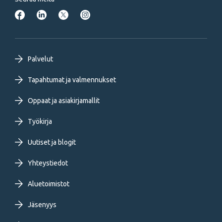
Footer
Palvelut
primary
Tapahtumat ja valmennukset
Oppaat ja asiakirjamallit
menu
Työkirja
FI
Uutiset ja blogit
Yhteystiedot
Aluetoimistot
Jäsenyys