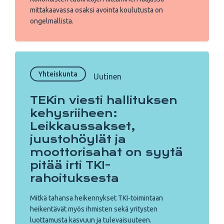
mittakaavassa osaksi avointa koulutusta on
ongelmallista.
Yhteiskunta
Uutinen
TEKin viesti hallituksen
kehysriiheen:
Leikkaussakset,
juustohöylät ja
moottorisahat on syytä
pitää irti TKI-
rahoituksesta
Mitkä tahansa heikennykset TKI-toimintaan
heikentävät myös ihmisten sekä yritysten
luottamusta kasvuun ja tulevaisuuteen.