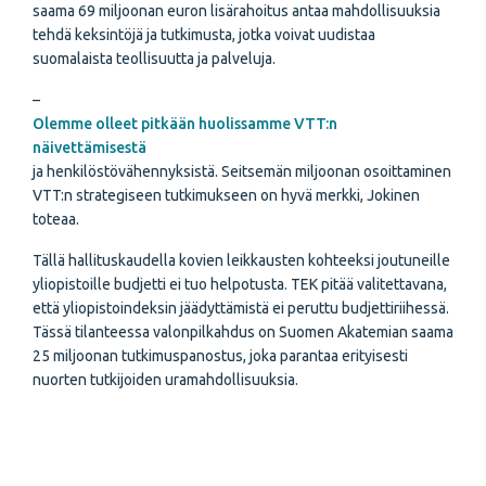
saama 69 miljoonan euron lisärahoitus antaa mahdollisuuksia
tehdä keksintöjä ja tutkimusta, jotka voivat uudistaa
suomalaista teollisuutta ja palveluja.
–
Olemme olleet pitkään huolissamme VTT:n
näivettämisestä
ja henkilöstövähennyksistä. Seitsemän miljoonan osoittaminen
VTT:n strategiseen tutkimukseen on hyvä merkki, Jokinen
toteaa.
Tällä hallituskaudella kovien leikkausten kohteeksi joutuneille
yliopistoille budjetti ei tuo helpotusta. TEK pitää valitettavana,
että yliopistoindeksin jäädyttämistä ei peruttu budjettiriihessä.
Tässä tilanteessa valonpilkahdus on Suomen Akatemian saama
25 miljoonan tutkimuspanostus, joka parantaa erityisesti
nuorten tutkijoiden uramahdollisuuksia.