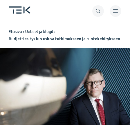
Hyppää
pääsisältöön
Murupolku
Etusivu
Uutiset ja blogit
Budjettiesitys luo uskoa tutkimukseen ja tuotekehitykseen