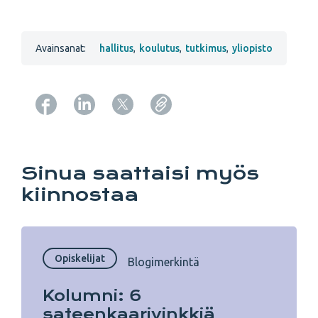
Avainsanat:
hallitus
,
koulutus
,
tutkimus
,
yliopisto
Copy URL from below
Sinua saattaisi myös
kiinnostaa
Opiskelijat
Blogimerkintä
Kolumni: 6
sateenkaarivinkkiä