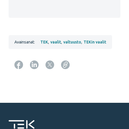
Avainsanat:
TEK
,
vaalit
,
valtuusto
,
TEKin vaalit
Copy URL from below