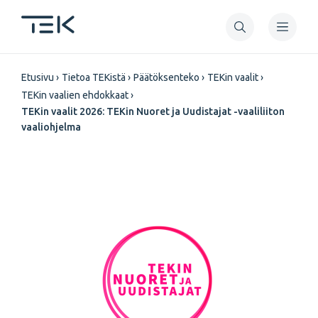
Hyppää
pääsisältöön
Murupolku
Etusivu
Tietoa TEKistä
Päätöksenteko
TEKin vaalit
TEKin vaalien ehdokkaat
TEKin vaalit 2026: TEKin Nuoret ja Uudistajat -vaaliliiton
vaaliohjelma