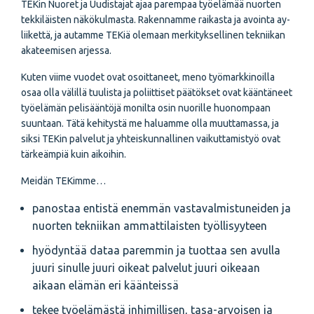
TEKin Nuoret ja Uudistajat ajaa parempaa työelämää nuorten
tekkiläisten näkökulmasta. Rakennamme raikasta ja avointa ay-
liikettä, ja autamme TEKiä olemaan merkityksellinen tekniikan
akateemisen arjessa.
Kuten viime vuodet ovat osoittaneet, meno työmarkkinoilla
osaa olla välillä tuulista ja poliittiset päätökset ovat kääntäneet
työelämän pelisääntöjä monilta osin nuorille huonompaan
suuntaan. Tätä kehitystä me haluamme olla muuttamassa, ja
siksi TEKin palvelut ja yhteiskunnallinen vaikuttamistyö ovat
tärkeämpiä kuin aikoihin.
Meidän TEKimme…
panostaa entistä enemmän vastavalmistuneiden ja
nuorten tekniikan ammattilaisten työllisyyteen
hyödyntää dataa paremmin ja tuottaa sen avulla
juuri sinulle juuri oikeat palvelut juuri oikeaan
aikaan elämän eri käänteissä
tekee työelämästä inhimillisen, tasa-arvoisen ja