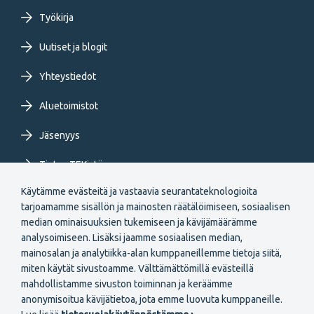
menu
Työkirja
FI
Uutiset ja blogit
Yhteystiedot
Aluetoimistot
Jäsenyys
Tietoa TEKistä
Käytämme evästeitä ja vastaavia seurantateknologioita
Extranet
tarjoamamme sisällön ja mainosten räätälöimiseen, sosiaalisen
median ominaisuuksien tukemiseen ja kävijämäärämme
analysoimiseen. Lisäksi jaamme sosiaalisen median,
mainosalan ja analytiikka-alan kumppaneillemme tietoja siitä,
miten käytät sivustoamme. Välttämättömillä evästeillä
mahdollistamme sivuston toiminnan ja keräämme
Secondary
anonymisoitua kävijätietoa, jota emme luovuta kumppaneille.
Liity jäseneksi