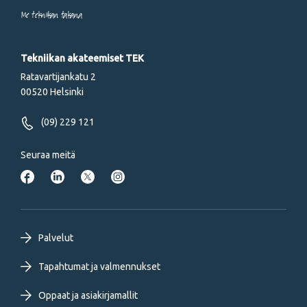
Me tekniikan takana
Tekniikan akateemiset TEK
Ratavartijankatu 2
00520 Helsinki
(09) 229 121
Seuraa meitä
Footer
Palvelut
primary
Tapahtumat ja valmennukset
Oppaat ja asiakirjamallit