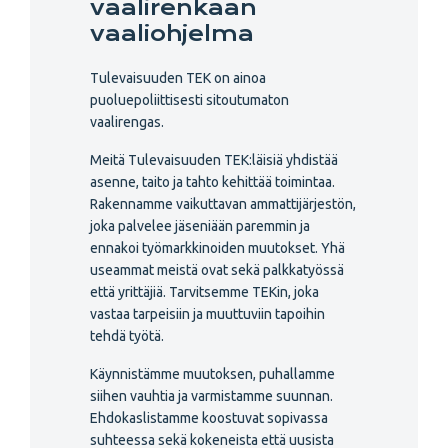
vaalirenkaan
vaaliohjelma
Tulevaisuuden TEK on ainoa
puoluepoliittisesti sitoutumaton
vaalirengas.
Meitä Tulevaisuuden TEK:läisiä yhdistää
asenne, taito ja tahto kehittää toimintaa.
Rakennamme vaikuttavan ammattijärjestön,
joka palvelee jäseniään paremmin ja
ennakoi työmarkkinoiden muutokset. Yhä
useammat meistä ovat sekä palkkatyössä
että yrittäjiä. Tarvitsemme TEKin, joka
vastaa tarpeisiin ja muuttuviin tapoihin
tehdä työtä.
Käynnistämme muutoksen, puhallamme
siihen vauhtia ja varmistamme suunnan.
Ehdokaslistamme koostuvat sopivassa
suhteessa sekä kokeneista että uusista