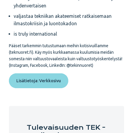
yhdenvertaisen
valjastaa tekniikan akateemiset ratkaisemaan
ilmastokriisin ja luontokadon
is truly international
Pääset tarkemmin tutustumaan meihin kotisivuillamme
(teknuoret.fi). Käy myös kurkkaamassa kuulumisia meidän
somesta niin valtuustovaaleista kuin valtuustotyöskentelystä!
(Instagram, Facebook, LinkedIn: @tekinnuoret)
Lisätietoja: Verkkosivu
Tulevaisuuden TEK -