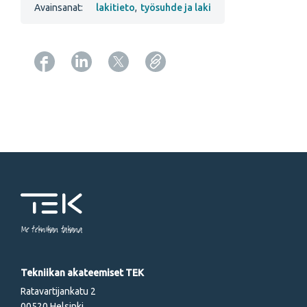
Avainsanat:
lakitieto
,
työsuhde ja laki
Copy URL from below
Me tekniikan takana
Tekniikan akateemiset TEK
Ratavartijankatu 2
00520 Helsinki