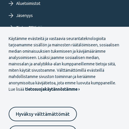
Aluetoimistot
Jäsenyys
Tietoa TEKistä
Käytämme evästeitä ja vastaavia seurantateknologioita
Extranet
tarjoamamme sisällön ja mainosten räätälöimiseen, sosiaalisen
median ominaisuuksien tukemiseen ja kävijämäärämme
analysoimiseen. Lisäksi jaamme sosiaalisen median,
mainosalan ja analytiikka-alan kumppaneillemme tietoja siitä,
miten käytät sivustoamme. Välttämättömillä evästeillä
mahdollistamme sivuston toiminnan ja keräämme
Secondary
anonymisoitua kävijätietoa, jota emme luovuta kumppaneille.
Liity jäseneksi
Lue lisää
tietosuojakäytännöstämme ›
menu
FI
Hyväksy välttämättömät
Suomeksi
In English
På svenska
Evästeasetukset
Tietosuojaselosteet
Anna palautetta