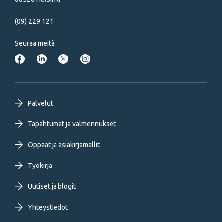
(09) 229 121
Seuraa meitä
Footer
Palvelut
primary
Tapahtumat ja valmennukset
Oppaat ja asiakirjamallit
menu
Työkirja
FI
Uutiset ja blogit
Yhteystiedot