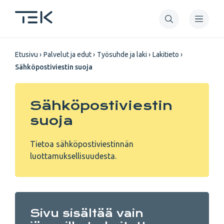
Hyppää
pääsisältöön
Murupolku
Etusivu
Palvelut ja edut
Työsuhde ja laki
Lakitieto
Sähköpostiviestin suoja
Sähköpostiviestin
suoja
Tietoa sähköpostiviestinnän
luottamuksellisuudesta.
Sivu sisältää vain