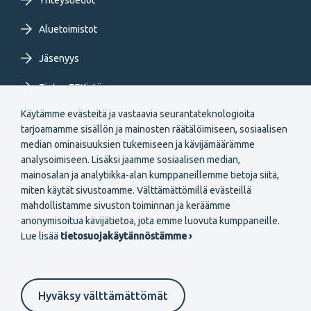
Yhteystiedot
Aluetoimistot
Jäsenyys
Tietoa TEKistä
Käytämme evästeitä ja vastaavia seurantateknologioita
Extranet
tarjoamamme sisällön ja mainosten räätälöimiseen, sosiaalisen
median ominaisuuksien tukemiseen ja kävijämäärämme
analysoimiseen. Lisäksi jaamme sosiaalisen median,
mainosalan ja analytiikka-alan kumppaneillemme tietoja siitä,
miten käytät sivustoamme. Välttämättömillä evästeillä
mahdollistamme sivuston toiminnan ja keräämme
Secondary
anonymisoitua kävijätietoa, jota emme luovuta kumppaneille.
Liity jäseneksi
Lue lisää
tietosuojakäytännöstämme ›
menu
FI
Hyväksy välttämättömät
Suomeksi
In English
På svenska