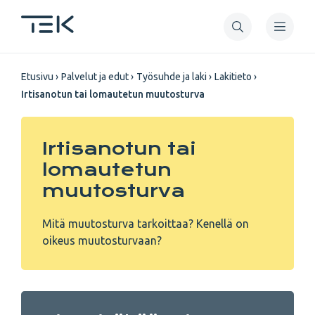
Hyppää
pääsisältöön
Murupolku
Etusivu
Palvelut ja edut
Työsuhde ja laki
Lakitieto
Irtisanotun tai lomautetun muutosturva
Irtisanotun tai
lomautetun
muutosturva
Mitä muutosturva tarkoittaa? Kenellä on
oikeus muutosturvaan?