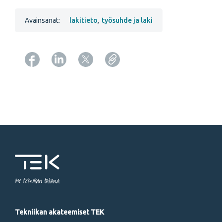
Avainsanat:
lakitieto
,
työsuhde ja laki
Copy URL from below
Me tekniikan takana
Tekniikan akateemiset TEK