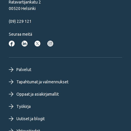
Ratavartijankatu 2
00520 Helsinki
(09) 229 121
Seuraa meitä
Footer
Palvelut
primary
Tapahtumat ja valmennukset
Oppaat ja asiakirjamallit
menu
Työkirja
FI
Uutiset ja blogit